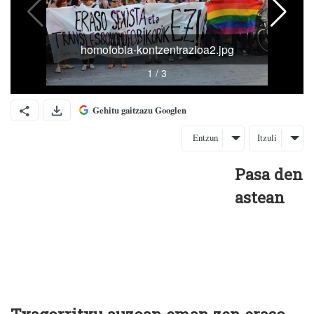
Gehitu gaitzazu Googlen
Entzun
Itzuli
Pasa den
astean