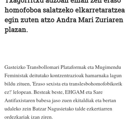
Txagorritxu auzoan eman zen eraso
homofoboa salatzeko elkarretaratzea
egin zuten atzo Andra Mari Zuriaren
plazan.
Gasteizko Transbollomari Plataformak eta Mugimendu
Feministak deitutako kontzentrazioak hamarnaka lagun
bildu zituen, 'Eraso sexista eta translesbohomofobikorik
ez!' lelopean. Besteak beste, EHGAM eta Sare
Antifaxistaren babesa jaso zuen ekitaldiak eta bertan
udaleko zein Batzar Nagusietako talde ezkertiarren
ordezkariak izan ziren.