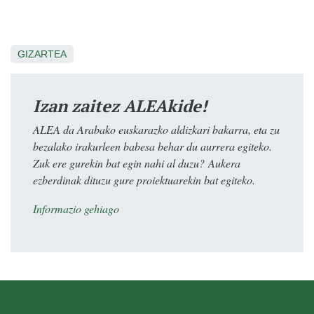
GIZARTEA
Izan zaitez ALEAkide!
ALEA da Arabako euskarazko aldizkari bakarra, eta zu
bezalako irakurleen babesa behar du aurrera egiteko.
Zuk ere gurekin bat egin nahi al duzu? Aukera
ezberdinak dituzu gure proiektuarekin bat egiteko.
Informazio gehiago