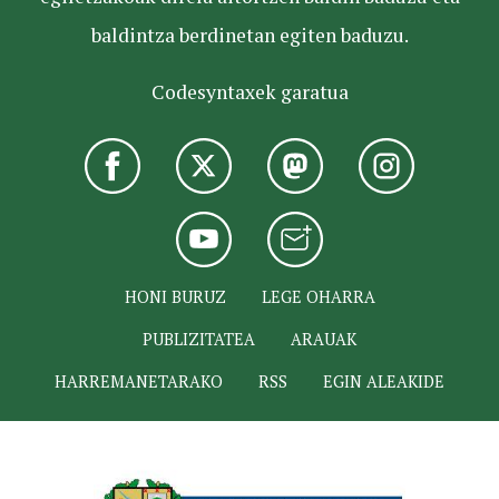
baldintza berdinetan egiten baduzu.
Codesyntaxek garatua
HONI BURUZ
LEGE OHARRA
PUBLIZITATEA
ARAUAK
HARREMANETARAKO
RSS
EGIN ALEAKIDE