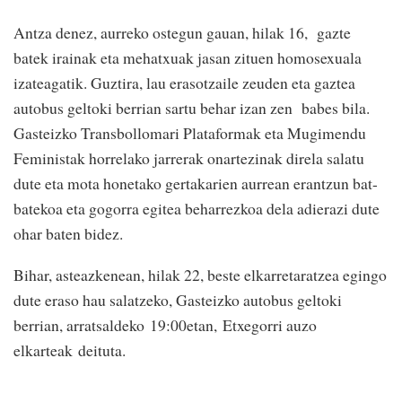
Antza denez, aurreko ostegun gauan, hilak 16, gazte
batek irainak eta mehatxuak jasan zituen homosexuala
izateagatik. Guztira, lau erasotzaile zeuden eta gaztea
autobus geltoki berrian sartu behar izan zen babes bila.
Gasteizko Transbollomari Plataformak eta Mugimendu
Feministak horrelako jarrerak onartezinak direla salatu
dute eta mota honetako gertakarien aurrean erantzun bat-
batekoa eta gogorra egitea beharrezkoa dela adierazi dute
ohar baten bidez.
Bihar, asteazkenean, hilak 22, beste elkarretaratzea egingo
dute eraso hau salatzeko, Gasteizko autobus geltoki
berrian, arratsaldeko 19:00etan, Etxegorri auzo
elkarteak deituta.