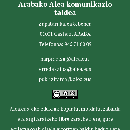
Arabako Alea komunikazio
taldea
Zapatari kalea 8, behea
01001 Gasteiz, ARABA
Telefonoa: 945 71 60 09
harpidetza@alea.eus
erredakzioa@alea.eus
publizitatea@alea.eus
Alea.eus-eko edukiak kopiatu, moldatu, zabaldu
eta argitaratzeko libre zara, beti ere, gure
egiletzakoak direla aitortzen baldin baduzu eta