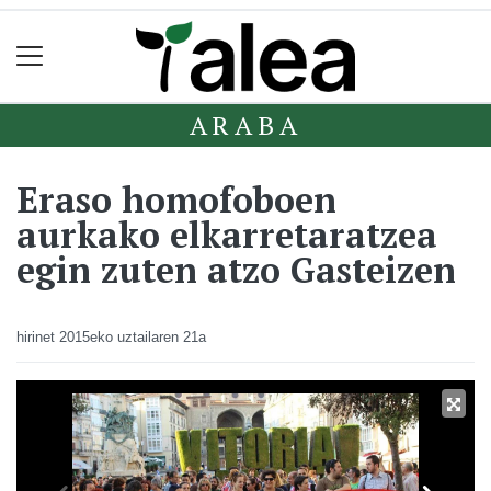
ARABA
Eraso homofoboen
aurkako elkarretaratzea
egin zuten atzo Gasteizen
hirinet
2015eko uztailaren 21a