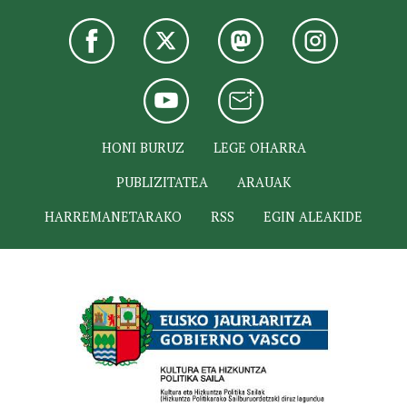
HONI BURUZ
LEGE OHARRA
PUBLIZITATEA
ARAUAK
HARREMANETARAKO
RSS
EGIN ALEAKIDE