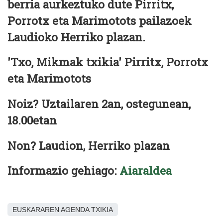
berria aurkeztuko dute Pirritx,
Porrotx eta Marimotots pailazoek
Laudioko Herriko plazan.
'Txo, Mikmak txikia' Pirritx, Porrotx
eta Marimotots
Noiz? Uztailaren 2an, ostegunean,
18.00etan
Non? Laudion, Herriko plazan
Informazio gehiago:
Aiaraldea
EUSKARAREN AGENDA TXIKIA