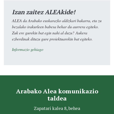
Izan zaitez ALEAkide!
ALEA da Arabako euskarazko aldizkari bakarra, eta zu
bezalako irakurleen babesa behar du aurrera egiteko.
Zuk ere gurekin bat egin nahi al duzu? Aukera
ezberdinak dituzu gure proiektuarekin bat egiteko.
Informazio gehiago
Arabako Alea komunikazio
taldea
Zapatari kalea 8, behea