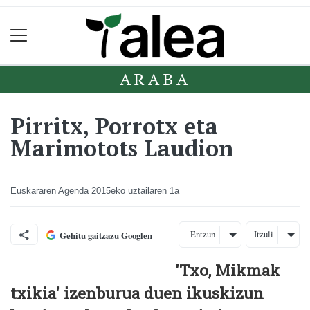
ARABA
Pirritx, Porrotx eta
Marimotots Laudion
Euskararen Agenda
2015eko uztailaren 1a
Entzun
Itzuli
Gehitu gaitzazu Googlen
'Txo, Mikmak
txikia' izenburua duen ikuskizun