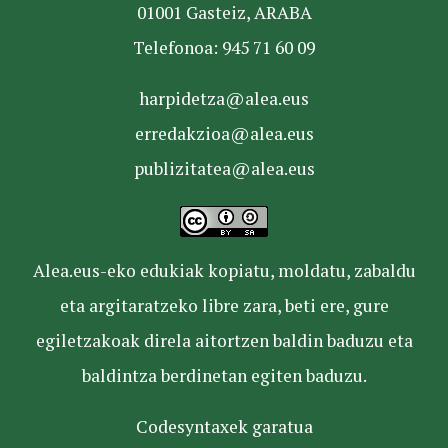
01001 Gasteiz, ARABA
Telefonoa: 945 71 60 09
harpidetza@alea.eus
erredakzioa@alea.eus
publizitatea@alea.eus
Alea.eus-eko edukiak kopiatu, moldatu, zabaldu
eta argitaratzeko libre zara, beti ere, gure
egiletzakoak direla aitortzen baldin baduzu eta
baldintza berdinetan egiten baduzu.
Codesyntaxek garatua