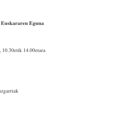
n Euskararen Eguna
 10.30etik 14.00etara
uzgarriak