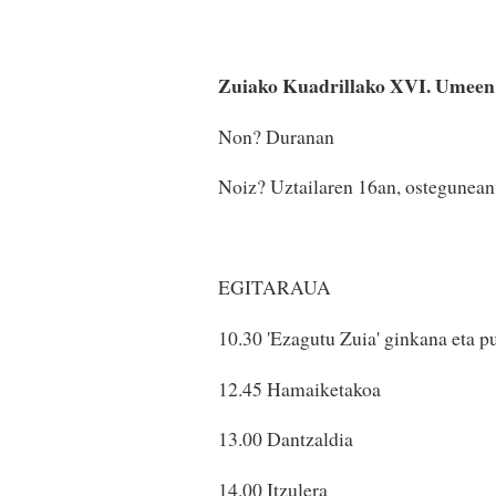
Zuiako Kuadrillako XVI. Umee
Non? Duranan
Noiz? Uztailaren 16an, ostegunean,
EGITARAUA
10.30 'Ezagutu Zuia' ginkana eta p
12.45 Hamaiketakoa
13.00 Dantzaldia
14.00 Itzulera