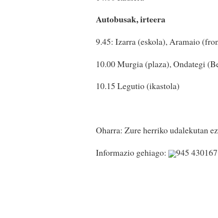
Autobusak, irteera
9.45: Izarra (eskola), Aramaio (fro
10.00 Murgia (plaza), Ondategi (B
10.15 Legutio (ikastola)
Oharra: Zure herriko udalekutan ez
Informazio gehiago:
945 430167