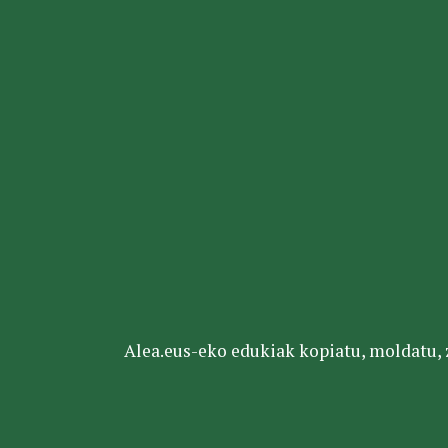
Alea.eus-eko edukiak kopiatu, moldatu, za