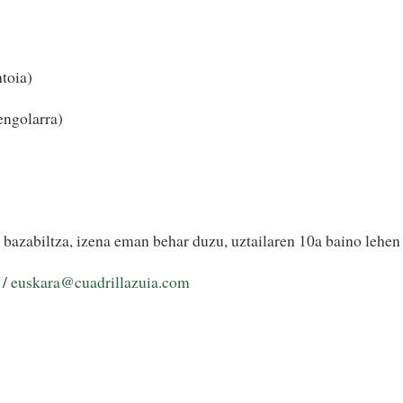
ntoia)
engolarra)
 bazabiltza, izena eman behar duzu, uztailaren 10a baino lehen
/
euskara@cuadrillazuia.com