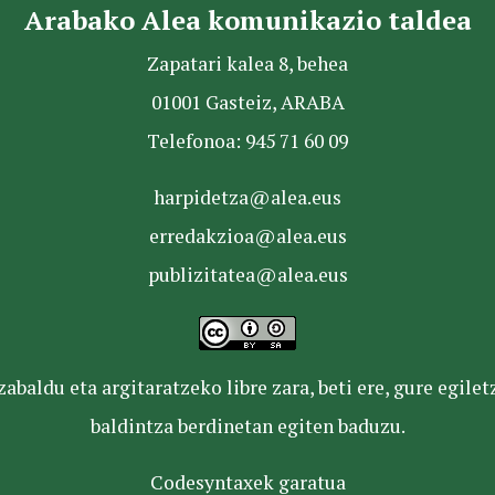
Arabako Alea komunikazio taldea
Zapatari kalea 8, behea
01001 Gasteiz, ARABA
Telefonoa: 945 71 60 09
harpidetza@alea.eus
erredakzioa@alea.eus
publizitatea@alea.eus
baldu eta argitaratzeko libre zara, beti ere, gure egile
baldintza berdinetan egiten baduzu.
Codesyntaxek garatua