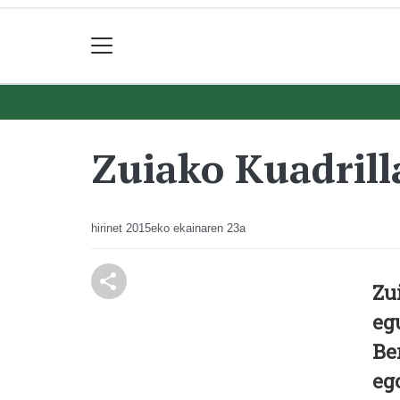
Zuiako Kuadril
hirinet
2015eko ekainaren 23a
Zu
eg
Be
eg