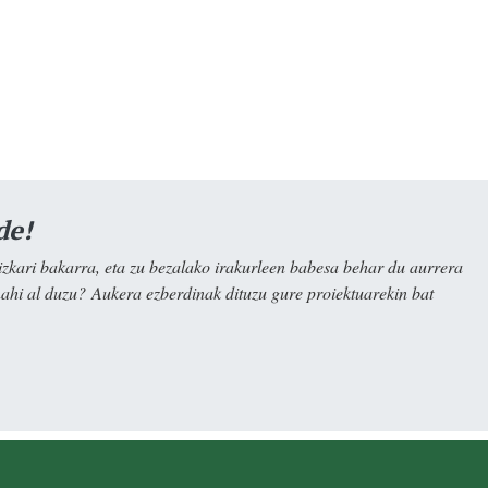
de!
kari bakarra, eta zu bezalako irakurleen babesa behar du aurrera
nahi al duzu? Aukera ezberdinak dituzu gure proiektuarekin bat