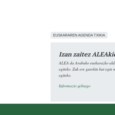
EUSKARAREN AGENDA TXIKIA
Izan zaitez ALEAki
ALEA da Arabako euskarazko aldiz
egiteko. Zuk ere gurekin bat egin 
egiteko.
Informazio gehiago