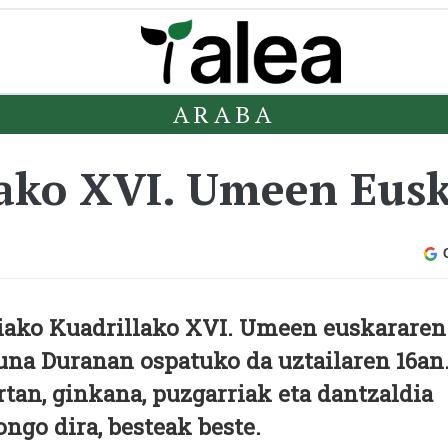
ARABA
lako XVI. Umeen Eus
iako Kuadrillako XVI. Umeen euskararen
una Duranan ospatuko da uztailaren 16an
rtan, ginkana, puzgarriak eta dantzaldia
ongo dira, besteak beste.