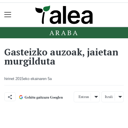
ARABA
Gasteizko auzoak, jaietan
murgilduta
hirinet
2015eko ekainaren 5a
Entzun
Itzuli
Gehitu gaitzazu Googlen