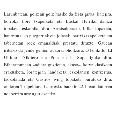
Larunbatean, goizean goiz hasiko da festa giroa: kalejira,
borroka libre txapelketa eta Euskal Herriko dantza
topaketa eskainiko dira. Arratsalderako, billar topaketa,
haurrentzako puzgarriak eta jolasak, partxis txapelketa eta
tabernetan rock emanaldiak prestatu dituzte. Gauean
iritsiko da jende gehien auzora: oholtzara, O'Funkillo, El
Ultimo Txikitero eta Pota en la Sopa igoko dira.
Biharamunean –adiera guztietan, akaso–, kotxe klasikoen
erakusketa, lorategian landaketa, eskolanien kontzertua,
txokolatada eta Gastros wing topaketa burutuko dira,
ondoren Txapeldunari aurresku batekin 22.15ean datorren
udaberrira arte agur esateko.