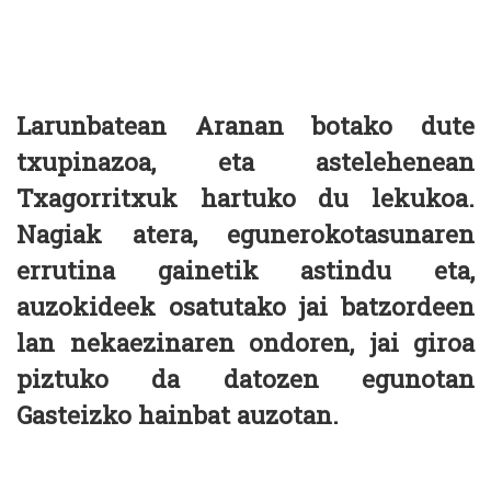
Larunbatean Aranan botako dute
txupinazoa, eta astelehenean
Txagorritxuk hartuko du lekukoa.
Nagiak atera, egunerokotasunaren
errutina gainetik astindu eta,
auzokideek osatutako jai batzordeen
lan nekaezinaren ondoren, jai giroa
piztuko da datozen egunotan
Gasteizko hainbat auzotan.