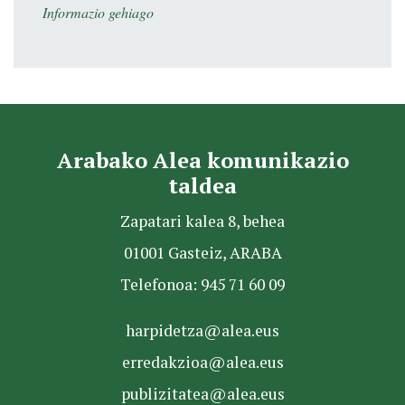
Informazio gehiago
Arabako Alea komunikazio
taldea
Zapatari kalea 8, behea
01001 Gasteiz, ARABA
Telefonoa: 945 71 60 09
harpidetza@alea.eus
erredakzioa@alea.eus
publizitatea@alea.eus