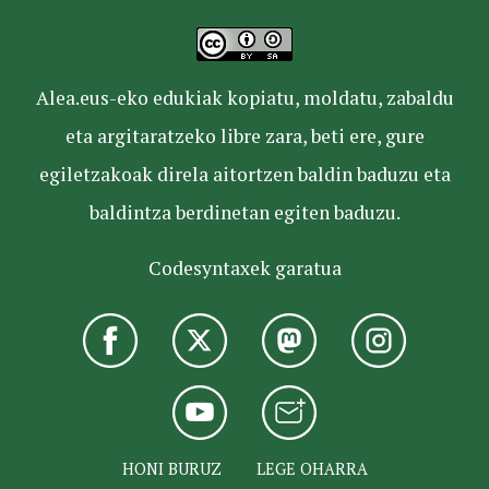
Alea.eus-eko edukiak kopiatu, moldatu, zabaldu
eta argitaratzeko libre zara, beti ere, gure
egiletzakoak direla aitortzen baldin baduzu eta
baldintza berdinetan egiten baduzu.
Codesyntaxek garatua
HONI BURUZ
LEGE OHARRA