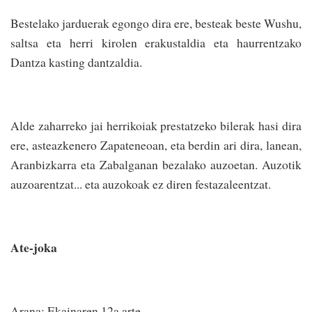
Bestelako jarduerak egongo dira ere, besteak beste Wushu,
saltsa eta herri kirolen erakustaldia eta haurrentzako
Dantza kasting dantzaldia.
Alde zaharreko jai herrikoiak prestatzeko bilerak hasi dira
ere, asteazkenero Zapateneoan, eta berdin ari dira, lanean,
Aranbizkarra eta Zabalganan bezalako auzoetan. Auzotik
auzoarentzat... eta auzokoak ez diren festazaleentzat.
Ate-joka
Arana: Ekainaren 12a arte