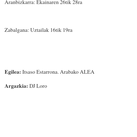
Aranbizkarra: Ekainaren 26tik 28ra
Zabalgana: Uztailak 16tik 19ra
Egilea:
Itsaso Estarrona. Arabako ALEA
Argazkia:
DJ Loro