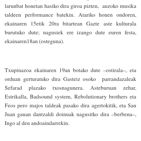
larunbat honetan hasiko dira giroa pizten, auzoko musika
taldeen performance batekin. Atariko honen ondoren,
ekainaren 15etik 20ra bitartean Gazte aste kulturala
burutuko dute; nagusiek ere izango dute euren festa,
ekainaren18an (osteguna).
Txupinazoa ekainaren 19an botako dute –ostirala–, eta
orduan gerturatuko dira Gasteiz osoko parrandazaleak
Sefarad plazako txosnagunera. Asteburuan zehar,
Estrikalla, Badsound system, Rebolutionary brothers eta
Feos pero majos taldeak pasako dira agertokitik, eta San
Juan gauan dantzaldi doinuak nagusitko dira –berbena–,
Ingo al deu andoaindarrekin.