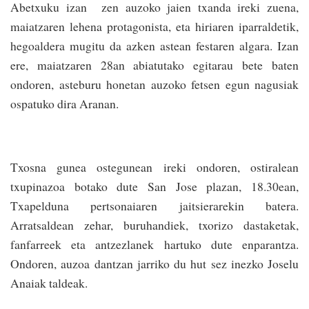
Abetxuku izan zen auzoko jaien txanda ireki zuena,
maiatzaren lehena protagonista, eta hiriaren iparraldetik,
hegoaldera mugitu da azken astean festaren algara. Izan
ere, maiatzaren 28an abiatutako egitarau bete baten
ondoren, asteburu honetan auzoko fetsen egun nagusiak
ospatuko dira Aranan.
Txosna gunea ostegunean ireki ondoren, ostiralean
txupinazoa botako dute San Jose plazan, 18.30ean,
Txapelduna pertsonaiaren jaitsierarekin batera.
Arratsaldean zehar, buruhandiek, txorizo dastaketak,
fanfarreek eta antzezlanek hartuko dute enparantza.
Ondoren, auzoa dantzan jarriko du hut sez inezko Joselu
Anaiak taldeak.