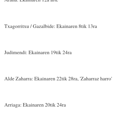
Txagorritxu / Gazalbide: Ekainaren 8tik 13ra
Judimendi: Ekainaren 19tik 24ra
Alde Zaharra: Ekainaren 22tik 28ra, 'Zaharraz harro'
Arriaga: Ekainaren 20tik 24ra