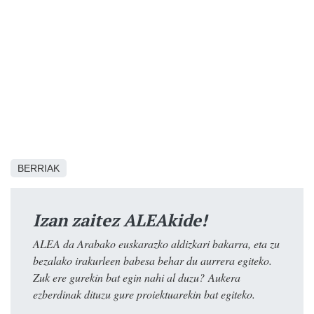
BERRIAK
Izan zaitez ALEAkide!
ALEA da Arabako euskarazko aldizkari bakarra, eta zu
bezalako irakurleen babesa behar du aurrera egiteko.
Zuk ere gurekin bat egin nahi al duzu? Aukera
ezberdinak dituzu gure proiektuarekin bat egiteko.