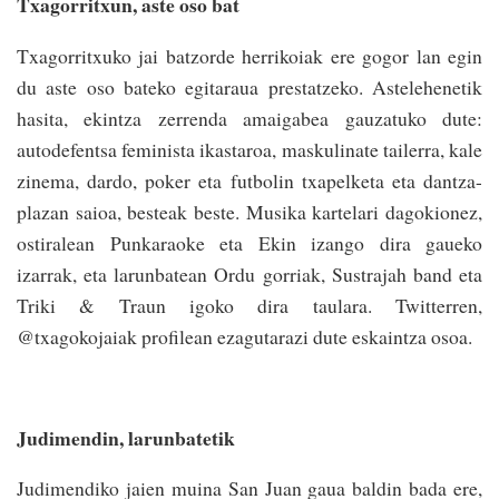
Txagorritxun, aste oso bat
Txagorritxuko jai batzorde herrikoiak ere gogor lan egin
du aste oso bateko egitaraua prestatzeko. Astelehenetik
hasita, ekintza zerrenda amaigabea gauzatuko dute:
autodefentsa feminista ikastaroa, maskulinate tailerra, kale
zinema, dardo, poker eta futbolin txapelketa eta dantza-
plazan saioa, besteak beste. Musika kartelari dagokionez,
ostiralean Punkaraoke eta Ekin izango dira gaueko
izarrak, eta larunbatean Ordu gorriak, Sustrajah band eta
Triki & Traun igoko dira taulara. Twitterren,
@txagokojaiak profilean ezagutarazi dute eskaintza osoa.
Judimendin, larunbatetik
Judimendiko jaien muina San Juan gaua baldin bada ere,