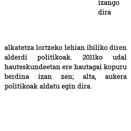
izango
dira
alkatetza lortzeko lehian ibiliko diren
alderdi politikoak. 2011ko udal
hauteskundeetan ere hautagai kopuru
berdina izan zen; alta, aukera
politikoak aldatu egin dira.