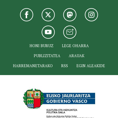
HONI BURUZ
LEGE OHARRA
PUBLIZITATEA
ARAUAK
HARREMANETARAKO
RSS
EGIN ALEAKIDE