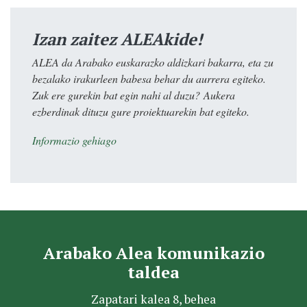
Izan zaitez ALEAkide!
ALEA da Arabako euskarazko aldizkari bakarra, eta zu
bezalako irakurleen babesa behar du aurrera egiteko.
Zuk ere gurekin bat egin nahi al duzu? Aukera
ezberdinak dituzu gure proiektuarekin bat egiteko.
Informazio gehiago
Arabako Alea komunikazio
taldea
Zapatari kalea 8, behea