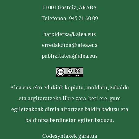
01001 Gasteiz, ARABA
Telefonoa: 945 71 60 09
harpidetza@alea.eus
erredakzioa@alea.eus
publizitatea@alea.eus
Alea.eus-eko edukiak kopiatu, moldatu, zabaldu
eta argitaratzeko libre zara, beti ere, gure
egiletzakoak direla aitortzen baldin baduzu eta
baldintza berdinetan egiten baduzu.
Codesyntaxek garatua