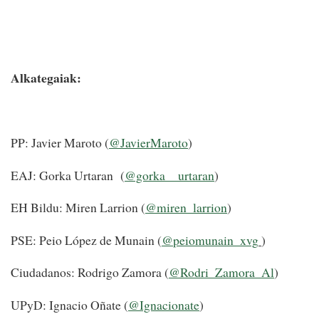
Alkategaiak:
PP: Javier Maroto (
@JavierMaroto
)
EAJ: Gorka Urtaran (
@gorka__urtaran
)
EH Bildu: Miren Larrion (
@miren_larrion
)
PSE: Peio López de Munain (
@peiomunain_xvg
)
Ciudadanos: Rodrigo Zamora (
@Rodri_Zamora_Al
)
UPyD: Ignacio Oñate (
@Ignacionate
)