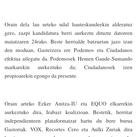
Orain dela lau urteko udal hauteskundeekin alderatuz
gero, zazpi kandidatura berri aurkeztu dituzte datorren
maiatzaren 24rako. Beste herrialde batzuetan jazo izan
den moduan, Gasteizera ere Podemos eta Ciudadanos
efektua ailegatu da. Podemosek Hemen Gaude-Sumando
markarekin aurkeztuko da; Ciudadanosek izen
propioarekin egongo da presente.
Orain arteko Ezker Anitza-IU eta EQUO elkarrekin
aurkeztuko dira, Irabazi koalizioan. Bestetik, herritar
independienteen plataformatzat hartu du bere burua
Gastoriak. VOX, Recortes Cero eta Aulki Zuriak dira