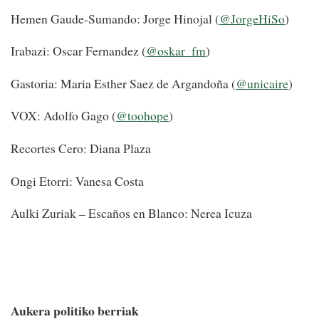
Hemen Gaude-Sumando: Jorge Hinojal (
@JorgeHiSo
)
Irabazi: Oscar Fernandez (
@oskar_fm
)
Gastoria: Maria Esther Saez de Argandoña (
@unicaire
)
VOX: Adolfo Gago (
@toohope
)
Recortes Cero: Diana Plaza
Ongi Etorri: Vanesa Costa
Aulki Zuriak – Escaños en Blanco: Nerea Icuza
Aukera politiko berriak