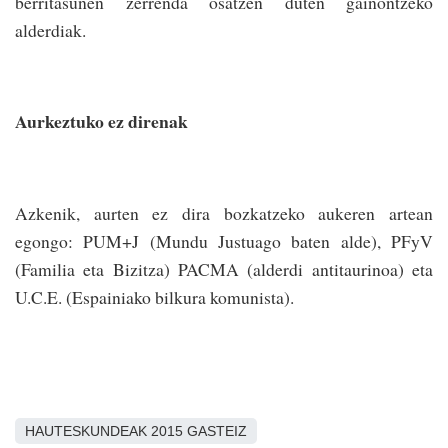
berritasunen zerrenda osatzen duten gainontzeko
alderdiak.
Aurkeztuko ez direnak
Azkenik, aurten ez dira bozkatzeko aukeren artean
egongo: PUM+J (Mundu Justuago baten alde), PFyV
(Familia eta Bizitza) PACMA (alderdi antitaurinoa) eta
U.C.E. (Espainiako bilkura komunista).
HAUTESKUNDEAK 2015 GASTEIZ