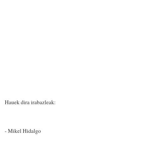
Hauek dira irabazleak:
- Mikel Hidalgo