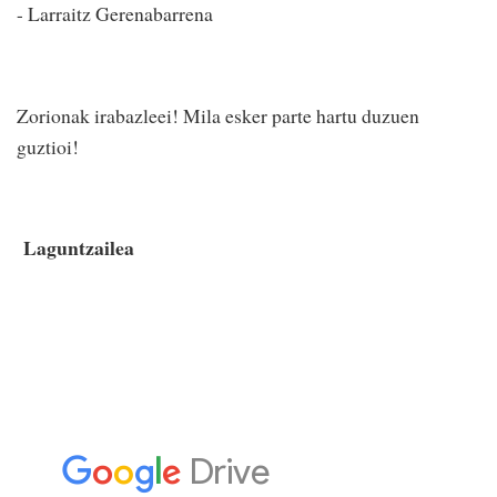
- Larraitz Gerenabarrena
Zorionak irabazleei! Mila esker parte hartu duzuen
guztioi!
Laguntzailea