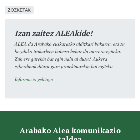
ZOZKETAK
Izan zaitez ALEAkide!
ALEA da Arabako euskarazko aldizkari bakarra, eta zu
bezalako irakurleen babesa behar du aurrera egiteko.
Zuk ere gurekin bat egin nahi al duzu? Aukera
ezberdinak dituzu gure proiektuarekin bat egiteko.
Informazio gehiago
Arabako Alea komunikazio
taldea