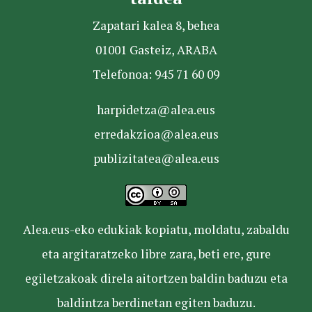
Zapatari kalea 8, behea
01001 Gasteiz, ARABA
Telefonoa: 945 71 60 09
harpidetza@alea.eus
erredakzioa@alea.eus
publizitatea@alea.eus
Alea.eus-eko edukiak kopiatu, moldatu, zabaldu
eta argitaratzeko libre zara, beti ere, gure
egiletzakoak direla aitortzen baldin baduzu eta
baldintza berdinetan egiten baduzu.