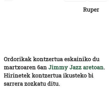
Ruper
Ordorikak kontzertua eskainiko du
martxoaren 6an
Jimmy Jazz aretoan
.
Hirinetek kontzertua ikusteko
bi
sarrera
zozkatu ditu.