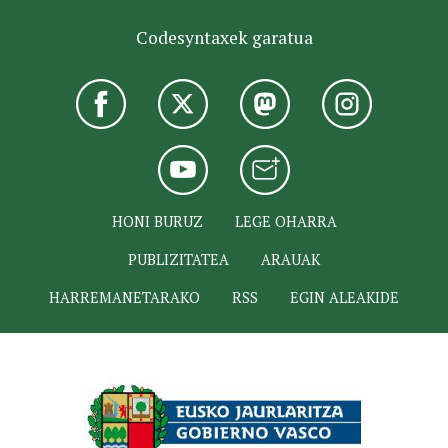
Codesyntaxek garatua
HONI BURUZ
LEGE OHARRA
PUBLIZITATEA
ARAUAK
HARREMANETARAKO
RSS
EGIN ALEAKIDE