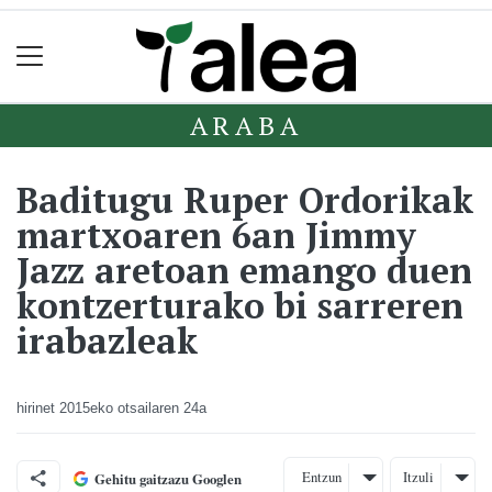
ARABA
Baditugu Ruper Ordorikak
martxoaren 6an Jimmy
Jazz aretoan emango duen
kontzerturako bi sarreren
irabazleak
hirinet
2015eko otsailaren 24a
Entzun
Itzuli
Gehitu gaitzazu Googlen