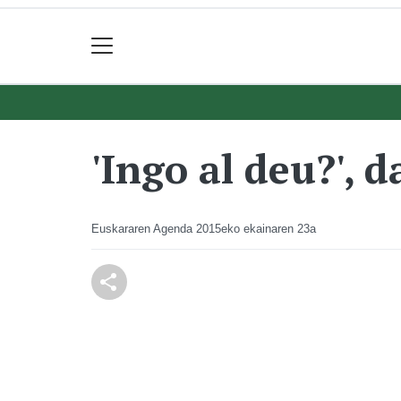
'Ingo al deu?', 
Euskararen Agenda
2015eko ekainaren 23a