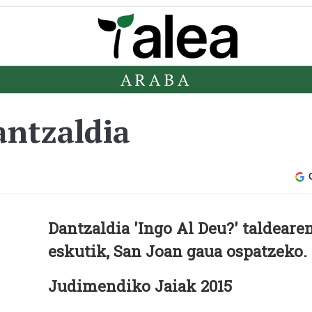
ARABA
dantzaldia
Dantzaldia 'Ingo Al Deu?' taldeare
eskutik, San Joan gaua ospatzeko.
Judimendiko Jaiak 2015