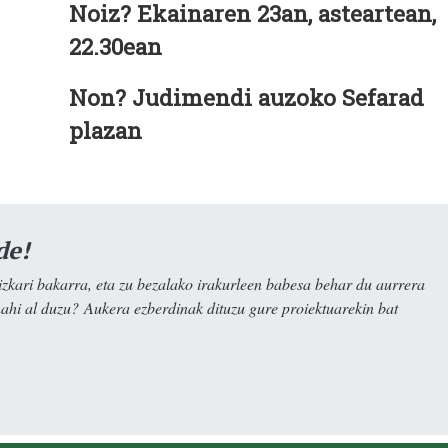
Noiz? Ekainaren 23an, asteartean,
22.30ean
Non? Judimendi auzoko Sefarad
plazan
de!
kari bakarra, eta zu bezalako irakurleen babesa behar du aurrera
nahi al duzu? Aukera ezberdinak dituzu gure proiektuarekin bat