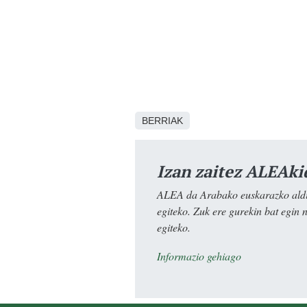
BERRIAK
Izan zaitez ALEAki
ALEA da Arabako euskarazko aldiz
egiteko. Zuk ere gurekin bat egin 
egiteko.
Informazio gehiago