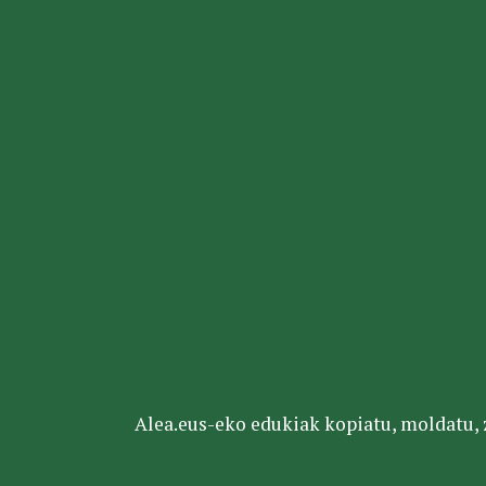
Alea.eus-eko edukiak kopiatu, moldatu, za