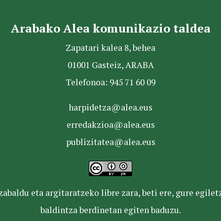
Arabako Alea komunikazio taldea
Zapatari kalea 8, behea
01001 Gasteiz, ARABA
Telefonoa: 945 71 60 09
harpidetza@alea.eus
erredakzioa@alea.eus
publizitatea@alea.eus
baldu eta argitaratzeko libre zara, beti ere, gure egile
baldintza berdinetan egiten baduzu.