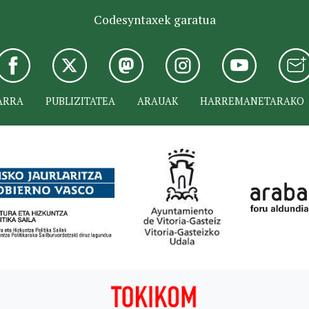
Codesyntaxek garatua
ARRA
PUBLIZITATEA
ARAUAK
HARREMANETARAKO