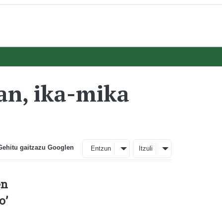
an, ika-mika
Gehitu gaitzazu Googlen
Entzun
Itzuli
en
o’