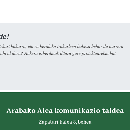
de!
kari bakarra, eta zu bezalako irakurleen babesa behar du aurrera
nahi al duzu? Aukera ezberdinak dituzu gure proiektuarekin bat
Arabako Alea komunikazio taldea
Zapatari kalea 8, behea