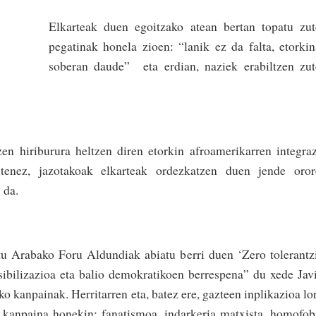
Elkarteak duen egoitzako atean bertan topatu zu
pegatinak honela zioen: “lanik ez da falta, etorki
soberan daude” eta erdian, naziek erabiltzen zu
zen hiriburura heltzen diren etorkin afroamerikarren integra
utenez, jazotakoak elkarteak ordezkatzen duen jende oror
 da.
itu Arabako Foru Aldundiak abiatu berri duen ‘Zero tolerantz
ibilizazioa eta balio demokratikoen berrespena” du xede Jav
 kanpainak. Herritarren eta, batez ere, gazteen inplikazioa lo
n kanpaina honekin: fanatismoa, indarkeria matxista, homofob