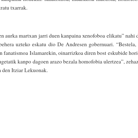
ratu txarrak.
n aurka martxan jarri duen kanpaina xenofoboa elikatu” nahi 
ehera uzteko eskatu dio De Andresen gobernuari. “Bestela,
en fanatismoa Islamarekin, oinarrizkoa diren bost eskubide hor
ugetatik kanpo dagoen arazo bezala homofobia ulertzea”, zeha
a den Itziar Lekuonak.