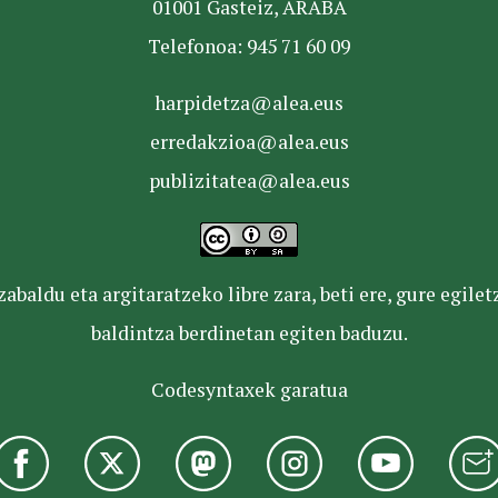
01001 Gasteiz, ARABA
Telefonoa: 945 71 60 09
harpidetza@alea.eus
erredakzioa@alea.eus
publizitatea@alea.eus
baldu eta argitaratzeko libre zara, beti ere, gure egile
baldintza berdinetan egiten baduzu.
Codesyntaxek garatua