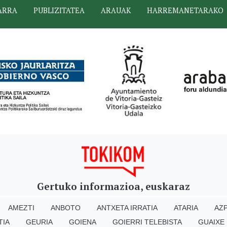
ARRA
PUBLIZITATEA
ARAUAK
HARREMANETARAKO
Gertuko informazioa, euskaraz
AMEZTI
ANBOTO
ANTXETA IRRATIA
ATARIA
AZP
TIA
GEURIA
GOIENA
GOIERRI TELEBISTA
GUAIXE