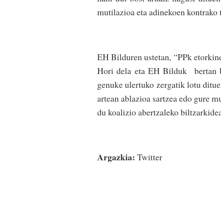
mutilazioa eta adinekoen kontrako t
EH Bilduren ustetan, “PPk etorkine
Hori dela eta EH Bilduk bertan b
genuke ulertuko zergatik lotu ditu
artean ablazioa sartzea edo gure m
du koalizio abertzaleko biltzarkide
Argazkia:
Twitter