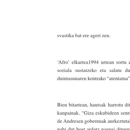
svastika bat ere ageri zen.
‘Afro’ elkartea1994 urtean sortu 
soziala sustatzeko eta salatu d
duintasunaren kontrako “atentatua”
Bien bitartean, hautsak harrotu d
kanpainak. “Giza eskubideen sents
de Andresen gobernuak aurkeztutako
nahi dut bost ardatz nagusi ditue