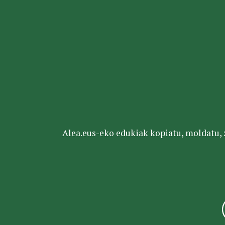
Alea.eus-eko edukiak kopiatu, moldatu, za