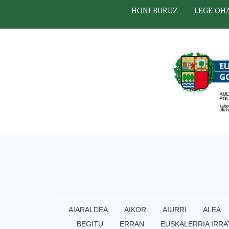
HONI BURUZ
LEGE OH
AIARALDEA
AIKOR
AIURRI
ALEA
BEGITU
ERRAN
EUSKALERRIA IRRA