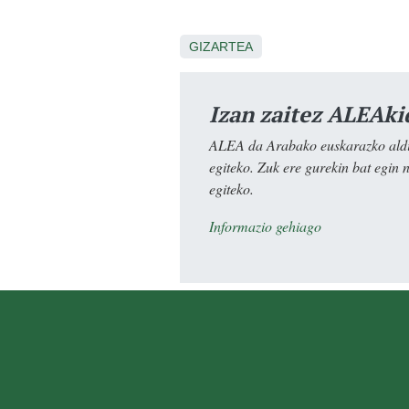
GIZARTEA
Izan zaitez ALEAki
ALEA da Arabako euskarazko aldiz
egiteko. Zuk ere gurekin bat egin 
egiteko.
Informazio gehiago