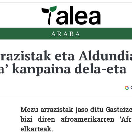
ARABA
razistak eta Aldundi
a’ kanpaina dela-eta
Mezu arrazistak jaso ditu Gasteiz
bizi diren afroamerikarren ‘Afr
elkarteak.