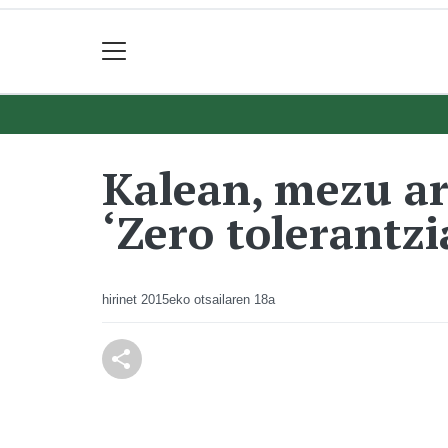
Kalean, mezu ar
‘Zero tolerantzi
hirinet
2015eko otsailaren 18a