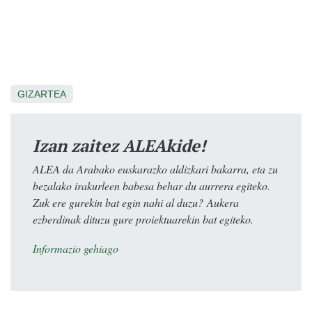
GIZARTEA
Izan zaitez ALEAkide!
ALEA da Arabako euskarazko aldizkari bakarra, eta zu
bezalako irakurleen babesa behar du aurrera egiteko.
Zuk ere gurekin bat egin nahi al duzu? Aukera
ezberdinak dituzu gure proiektuarekin bat egiteko.
Informazio gehiago