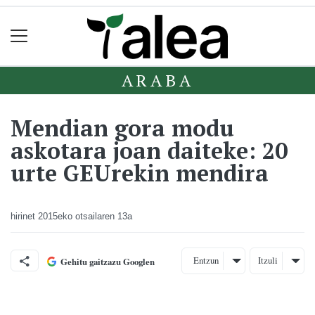
ARABA
Mendian gora modu
askotara joan daiteke: 20
urte GEUrekin mendira
hirinet
2015eko otsailaren 13a
Entzun
Itzuli
Gehitu gaitzazu Googlen