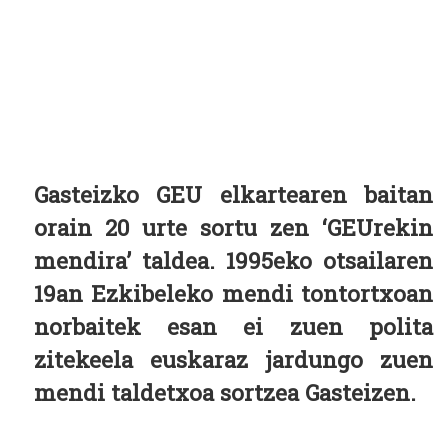
Gasteizko GEU elkartearen baitan
orain 20 urte sortu zen ‘GEUrekin
mendira’ taldea. 1995eko otsailaren
19an Ezkibeleko mendi tontortxoan
norbaitek esan ei zuen polita
zitekeela euskaraz jardungo zuen
mendi taldetxoa sortzea Gasteizen.