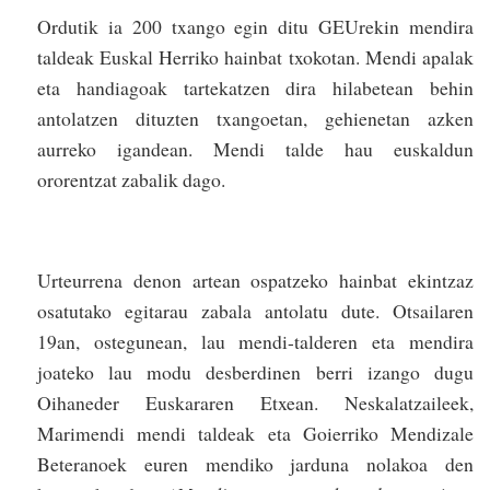
Ordutik ia 200 txango egin ditu GEUrekin mendira
taldeak Euskal Herriko hainbat txokotan. Mendi apalak
eta handiagoak tartekatzen dira hilabetean behin
antolatzen dituzten txangoetan, gehienetan azken
aurreko igandean. Mendi talde hau euskaldun
ororentzat zabalik dago.
Urteurrena denon artean ospatzeko hainbat ekintzaz
osatutako egitarau zabala antolatu dute. Otsailaren
19an, ostegunean, lau mendi-talderen eta mendira
joateko lau modu desberdinen berri izango dugu
Oihaneder Euskararen Etxean. Neskalatzaileek,
Marimendi mendi taldeak eta Goierriko Mendizale
Beteranoek euren mendiko jarduna nolakoa den