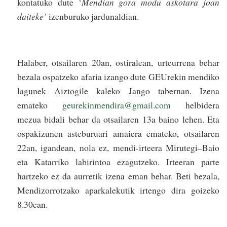
kontatuko dute ‘
Mendian gora modu askotara joan
daiteke’
izenburuko jardunaldian.
Halaber, otsailaren 20an, ostiralean, urteurrena behar
bezala ospatzeko afaria izango dute GEUrekin mendiko
lagunek Aiztogile kaleko Jango tabernan. Izena
emateko
geurekinmendira@gmail.com
helbidera
mezua bidali behar da otsailaren 13a baino lehen. Eta
ospakizunen asteburuari amaiera emateko, otsailaren
22an, igandean, nola ez, mendi-irteera Mirutegi–Baio
eta Katarriko labirintoa ezagutzeko. Irteeran parte
hartzeko ez da aurretik izena eman behar. Beti bezala,
Mendizorrotzako aparkalekutik irtengo dira goizeko
8.30ean.