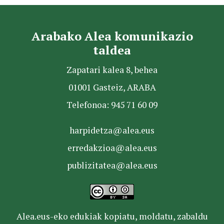
Arabako Alea komunikazio
taldea
Zapatari kalea 8, behea
01001 Gasteiz, ARABA
Telefonoa: 945 71 60 09
harpidetza@alea.eus
erredakzioa@alea.eus
publizitatea@alea.eus
Alea.eus-eko edukiak kopiatu, moldatu, zabaldu