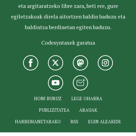
eta argitaratzeko libre zara, beti ere, gure
egiletzakoak direla aitortzen baldin baduzu eta
baldintza berdinetan egiten baduzu.
Codesyntaxek garatua
HONI BURUZ
LEGE OHARRA
PUBLIZITATEA
ARAUAK
HARREMANETARAKO
RSS
EGIN ALEAKIDE