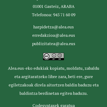
01001 Gasteiz, ARABA
Telefonoa: 945 71 60 09
harpidetza@alea.eus
erredakzioa@alea.eus
publizitatea@alea.eus
Alea.eus-eko edukiak kopiatu, moldatu, zabaldu
eta argitaratzeko libre zara, beti ere, gure
egiletzakoak direla aitortzen baldin baduzu eta
baldintza berdinetan egiten baduzu.
Codesyntaxek garatua