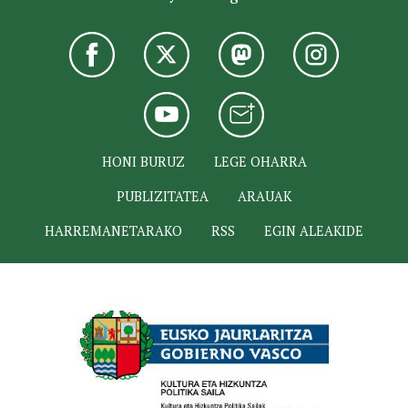
HONI BURUZ
LEGE OHARRA
PUBLIZITATEA
ARAUAK
HARREMANETARAKO
RSS
EGIN ALEAKIDE