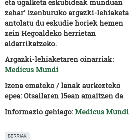
eta ugalketa eskubideak munduan
zehar' izenburuko argazki-lehiaketa
antolatu du eskudie horiek hemen
zein Hegoaldeko herrietan
aldarrikatzeko.
Argazki-lehiaketaren oinarriak:
Medicus Mundi
Izena emateko / lanak aurkezteko
epea: Otsailaren 15ean amaitzen da
Informazio gehiago:
Medicus Mundi
BERRIAK