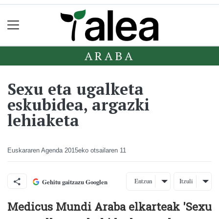
ARABA
Sexu eta ugalketa
eskubidea, argazki
lehiaketa
Euskararen Agenda
2015eko otsailaren 11
Entzun
Itzuli
Gehitu gaitzazu Googlen
Medicus Mundi Araba elkarteak 'Sexu