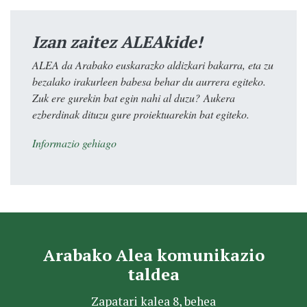
Izan zaitez ALEAkide!
ALEA da Arabako euskarazko aldizkari bakarra, eta zu
bezalako irakurleen babesa behar du aurrera egiteko.
Zuk ere gurekin bat egin nahi al duzu? Aukera
ezberdinak dituzu gure proiektuarekin bat egiteko.
Informazio gehiago
Arabako Alea komunikazio
taldea
Zapatari kalea 8, behea