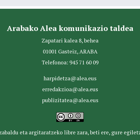
Arabako Alea komunikazio taldea
Zapatari kalea 8, behea
01001 Gasteiz, ARABA
Telefonoa: 945 71 60 09
harpidetza@alea.eus
erredakzioa@alea.eus
publizitatea@alea.eus
baldu eta argitaratzeko libre zara, beti ere, gure egile