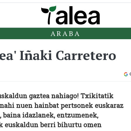
ARABA
ea' Iñaki Carretero
uskaldun gaztea nahiago! Txikitatik
 nahi nuen hainbat pertsonek euskaraz
, baina idazlanek, entzumenek,
k euskaldun berri bihurtu omen