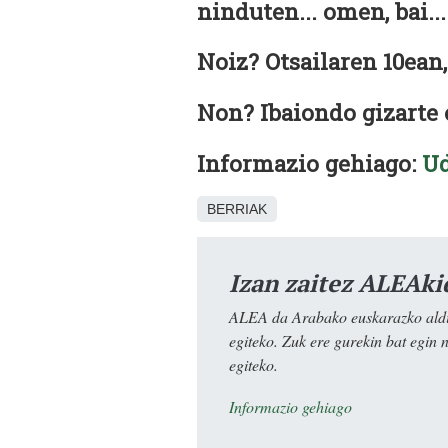
ninduten... omen, bai... 
Noiz? Otsailaren 10ean,
Non? Ibaiondo gizarte 
Informazio gehiago:
Ud
BERRIAK
Izan zaitez ALEAki
ALEA da Arabako euskarazko aldiz
egiteko. Zuk ere gurekin bat egin 
egiteko.
Informazio gehiago