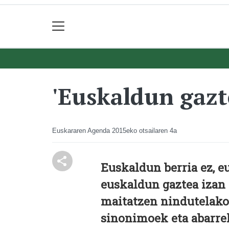
'Euskaldun gazt
Euskararen Agenda
2015eko otsailaren 4a
Euskaldun berria ez, e
euskaldun gaztea izan
maitatzen nindutelako
sinonimoek eta abarre