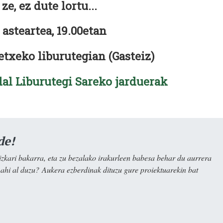
ze, ez dute lortu...
 asteartea, 19.00etan
etxeko liburutegian (Gasteiz)
al Liburutegi Sareko jarduerak
de!
kari bakarra, eta zu bezalako irakurleen babesa behar du aurrera
nahi al duzu? Aukera ezberdinak dituzu gure proiektuarekin bat