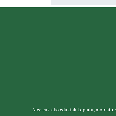
Alea.eus-eko edukiak kopiatu, moldatu, za