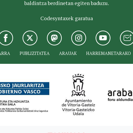
baldintza berdinetan egiten baduzu.
Codesyntaxek garatua
ARRA
PUBLIZITATEA
ARAUAK
HARREMANETARAKO