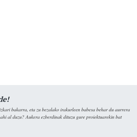
de!
kari bakarra, eta zu bezalako irakurleen babesa behar du aurrera
nahi al duzu? Aukera ezberdinak dituzu gure proiektuarekin bat