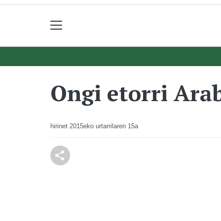
Ongi etorri Ara
hirinet
2015eko urtarrilaren 15a