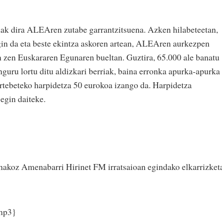
nak dira ALEAren zutabe garrantzitsuena. Azken hilabeteetan,
in da eta beste ekintza askoren artean, ALEAren aurkezpen
 zen Euskararen Egunaren bueltan. Guztira, 65.000 ale banatu
nguru lortu ditu aldizkari berriak, baina erronka apurka-apurka
rtebeteko harpidetza 50 eurokoa izango da. Harpidetza
egin daiteke.
akoz Amenabarri Hirinet FM irratsaioan egindako elkarrizket
mp3}