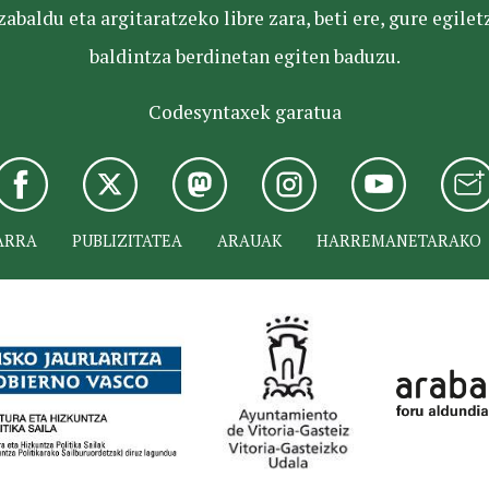
baldu eta argitaratzeko libre zara, beti ere, gure egile
baldintza berdinetan egiten baduzu.
Codesyntaxek garatua
ARRA
PUBLIZITATEA
ARAUAK
HARREMANETARAKO