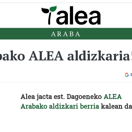
ARABA
bako ALEA aldizkaria
Alea jacta est. Dagoeneko
ALEA
Arabako aldizkari berria
kalean da