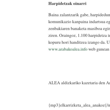
Harpidetzak oinarri
Baina zalantzarik gabe, harpidedu
komunikazio kanpaina indartsua eg
zenbakiaren banaketa masiboa egin
ziren. Oraingoz, 1.100 harpidetza i
kopuru hori handitzea izango da. U
www.arabakoalea.info
web gunean 
ALEA aldizkariko kazetaria den An
{mp3}elkarrizketa_alea_anakoz{/