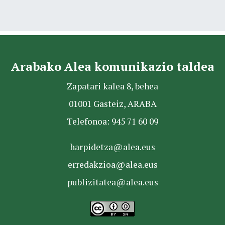
Arabako Alea komunikazio taldea
Zapatari kalea 8, behea
01001 Gasteiz, ARABA
Telefonoa: 945 71 60 09
harpidetza@alea.eus
erredakzioa@alea.eus
publizitatea@alea.eus