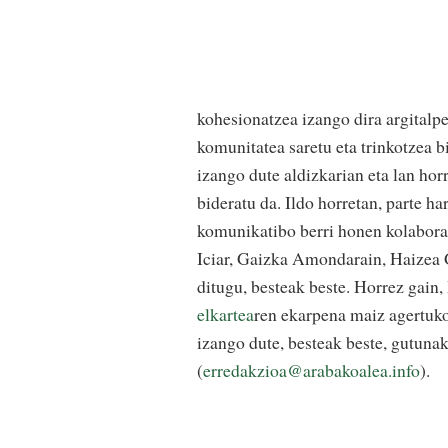
kohesionatzea izango dira argital
komunitatea saretu eta trinkotzea b
izango dute aldizkarian eta lan horr
bideratu da. Ildo horretan, parte h
komunikatibo berri honen kolaborat
Iciar, Gaizka Amondarain, Haizea G
ditugu, besteak beste. Horrez gain,
elkartea
ren ekarpena maiz agertuk
izango dute, besteak beste, gutuna
(
erredakzioa@arabakoalea.info
).