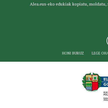
Alea.eus-eko edukiak kopiatu, moldatu, za
HONI BURUZ
LEGE OH