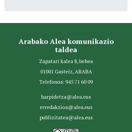
Arabako Alea komunikazio
taldea
Zapatari kalea 8, behea
01001 Gasteiz, ARABA
Telefonoa: 945 71 60 09
harpidetza@alea.eus
erredakzioa@alea.eus
publizitatea@alea.eus