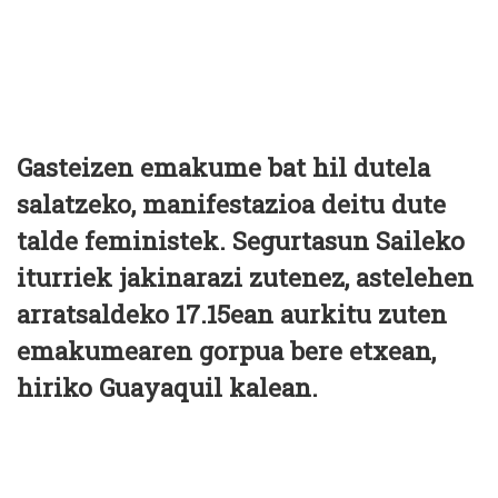
Gasteizen emakume bat hil dutela
salatzeko, manifestazioa deitu dute
talde feministek. Segurtasun Saileko
iturriek jakinarazi zutenez, astelehen
arratsaldeko 17.15ean aurkitu zuten
emakumearen gorpua bere etxean,
hiriko Guayaquil kalean.