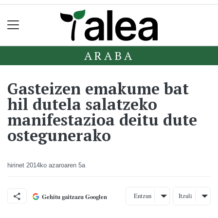
ARABA
Gasteizen emakume bat
hil dutela salatzeko
manifestazioa deitu dute
ostegunerako
hirinet
2014ko azaroaren 5a
Entzun
Itzuli
Gehitu gaitzazu Googlen