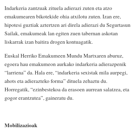
Indarkeria zantzuak zituela adierazi zuten eta atzo
emakumearen bikotekide ohia atxilotu zuten. Izan ere,
hipotesi guztiak aztertzen ari direla adierazi du Segurtasun
Sailak, emakumeak lan egiten zuen tabernan askotan
liskarrak izan baitira drogen kontuagatik.
Euskal Herriko Emakumeen Mundu Martxaren aburuz,
egoera hau emakumeon aurkako indarkeria adierazpenik
“larriena” da. Hala ere, “indarkeria sexistak mila aurpegi,
ahots eta adierazteko forma” dituela zehaztu du.
Horregatik, “ezinbestekoa da erasoen aurrean salatzea, eta
gogor erantzutea”, gaineratu du.
Mobilizazioak