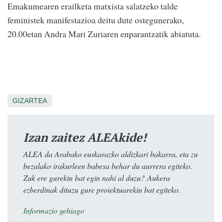
Emakumearen erailketa matxista salatzeko talde
feministek manifestazioa deitu dute ostegunerako,
20.00etan Andra Mari Zuriaren enparantzatik abiatuta.
GIZARTEA
Izan zaitez ALEAkide!
ALEA da Arabako euskarazko aldizkari bakarra, eta zu
bezalako irakurleen babesa behar du aurrera egiteko.
Zuk ere gurekin bat egin nahi al duzu? Aukera
ezberdinak dituzu gure proiektuarekin bat egiteko.
Informazio gehiago