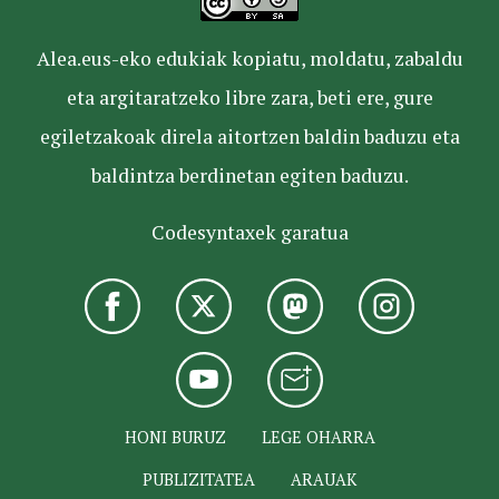
Alea.eus-eko edukiak kopiatu, moldatu, zabaldu
eta argitaratzeko libre zara, beti ere, gure
egiletzakoak direla aitortzen baldin baduzu eta
baldintza berdinetan egiten baduzu.
Codesyntaxek garatua
HONI BURUZ
LEGE OHARRA
PUBLIZITATEA
ARAUAK