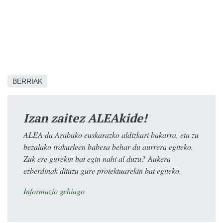
BERRIAK
Izan zaitez ALEAkide!
ALEA da Arabako euskarazko aldizkari bakarra, eta zu
bezalako irakurleen babesa behar du aurrera egiteko.
Zuk ere gurekin bat egin nahi al duzu? Aukera
ezberdinak dituzu gure proiektuarekin bat egiteko.
Informazio gehiago