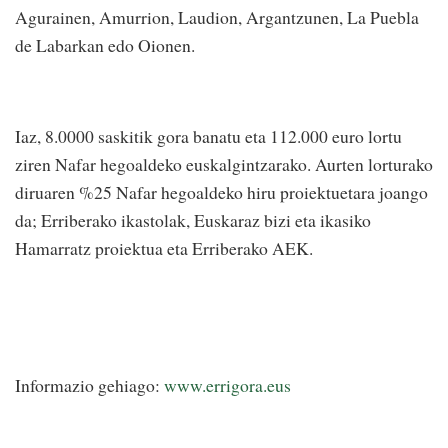
Agurainen, Amurrion, Laudion, Argantzunen, La Puebla
de Labarkan edo Oionen.
Iaz, 8.0000 saskitik gora banatu eta 112.000 euro lortu
ziren Nafar hegoaldeko euskalgintzarako. Aurten lorturako
diruaren %25 Nafar hegoaldeko hiru proiektuetara joango
da; Erriberako ikastolak, Euskaraz bizi eta ikasiko
Hamarratz proiektua eta Erriberako AEK.
Informazio gehiago:
www.errigora.eus