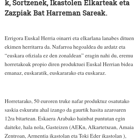
k, Sortzenek, Ikastolen Elkarteak eta
Zazpiak Bat Harreman Sareak.
Errigora Euskal Herria oinarri eta elkarlana lanabes dituen
ekimen herritarra da. Nafarroa hegoaldea du ardatz eta
“euskara ofiziala ez den zonaldean” eragin nahi du, eremu
horretakoak propio diren produktuei Euskal Herrian bidea
emanaz, euskaratik, euskararako eta euskaraz.
Horretarako, 50 euroren truke nafar produktuz osatutako
saskia eskuratu ahal izango da gaurtik hasita azaroaren
12ra bitartean. Eskaera Arabako hainbat puntutan egin
daiteke, hala nola, Gasteizen (AEKn, Alkartetxean, Amaia
Zentroan, Armentia ikastolan eta Toki Eder ikastolan ),