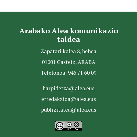
Arabako Alea komunikazio
taldea
Zapatari kalea 8, behea
01001 Gasteiz, ARABA
Telefonoa: 945 71 60 09
harpidetza@alea.eus
erredakzioa@alea.eus
publizitatea@alea.eus