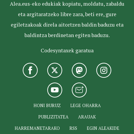
Alea.eus-eko edukiak kopiatu, moldatu, zabaldu
eta argitaratzeko libre zara, beti ere, gure
egiletzakoak direla aitortzen baldin baduzu eta
baldintza berdinetan egiten baduzu.
Codesyntaxek garatua
HONI BURUZ
LEGE OHARRA
PUBLIZITATEA
ARAUAK
HARREMANETARAKO
RSS
EGIN ALEAKIDE