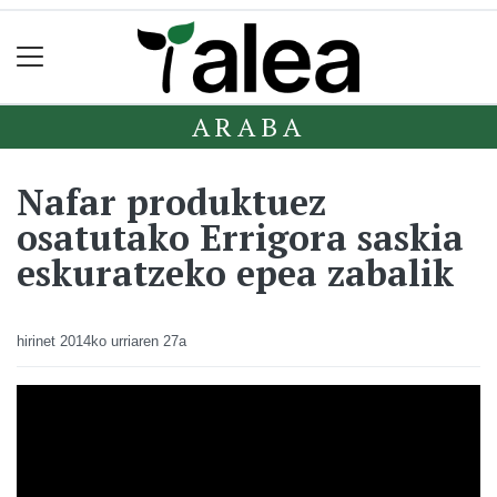
ARABA
Nafar produktuez
osatutako Errigora saskia
eskuratzeko epea zabalik
hirinet
2014ko urriaren 27a