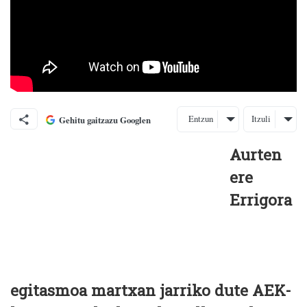
Entzun
Itzuli
Gehitu gaitzazu Googlen
Aurten
ere
Errigora
egitasmoa martxan jarriko dute AEK-