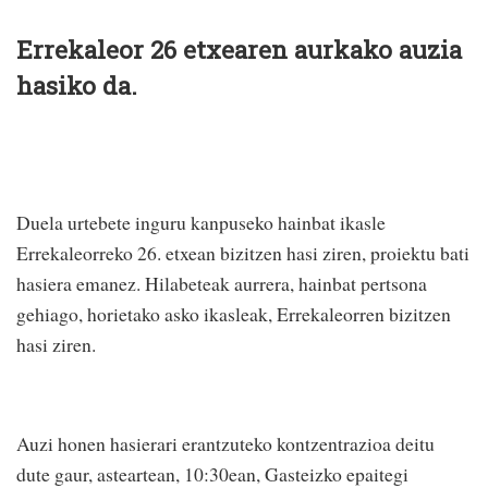
Errekaleor 26 etxearen aurkako auzia
hasiko da.
Duela urtebete inguru kanpuseko hainbat ikasle
Errekaleorreko 26. etxean bizitzen hasi ziren, proiektu bati
hasiera emanez. Hilabeteak aurrera, hainbat pertsona
gehiago, horietako asko ikasleak, Errekaleorren bizitzen
hasi ziren.
Auzi honen hasierari erantzuteko kontzentrazioa deitu
dute gaur, asteartean, 10:30ean, Gasteizko epaitegi