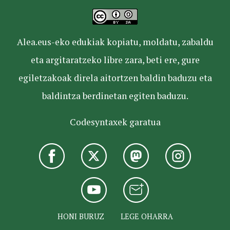
Alea.eus-eko edukiak kopiatu, moldatu, zabaldu
eta argitaratzeko libre zara, beti ere, gure
egiletzakoak direla aitortzen baldin baduzu eta
baldintza berdinetan egiten baduzu.
Codesyntaxek garatua
HONI BURUZ
LEGE OHARRA