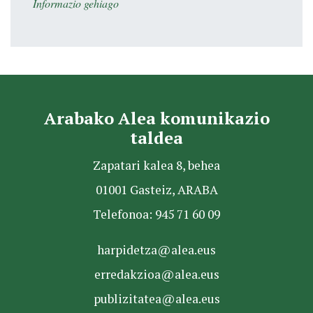
Informazio gehiago
Arabako Alea komunikazio
taldea
Zapatari kalea 8, behea
01001 Gasteiz, ARABA
Telefonoa: 945 71 60 09
harpidetza@alea.eus
erredakzioa@alea.eus
publizitatea@alea.eus