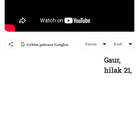
Entzun
Itzuli
Gehitu gaitzazu Googlen
Gaur,
hilak 21,