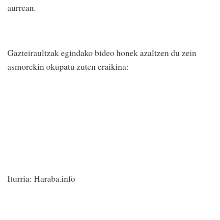
aurrean.
Gazteiraultzak egindako bideo honek azaltzen du zein
asmorekin okupatu zuten eraikina:
Iturria: Haraba.info