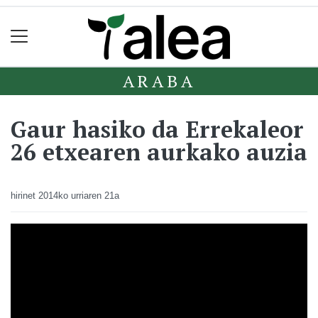
ARABA
Gaur hasiko da Errekaleor
26 etxearen aurkako auzia
hirinet
2014ko urriaren 21a