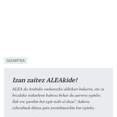
GIZARTEA
Izan zaitez ALEAkide!
ALEA da Arabako euskarazko aldizkari bakarra, eta zu
bezalako irakurleen babesa behar du aurrera egiteko.
Zuk ere gurekin bat egin nahi al duzu? Aukera
ezberdinak dituzu gure proiektuarekin bat egiteko.