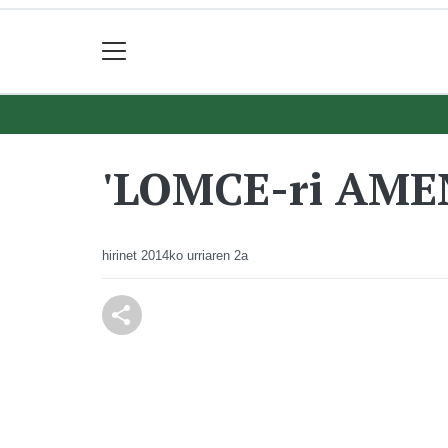
'LOMCE-ri AMEN'
hirinet
2014ko urriaren 2a