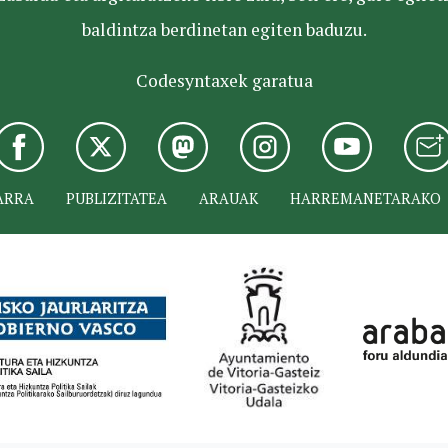
baldintza berdinetan egiten baduzu.
Codesyntaxek garatua
ARRA
PUBLIZITATEA
ARAUAK
HARREMANETARAKO