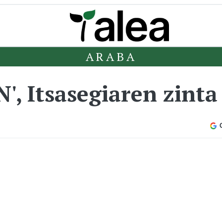
ARABA
, Itsasegiaren zinta