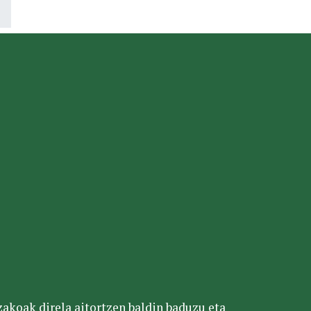
tzakoak direla aitortzen baldin baduzu eta