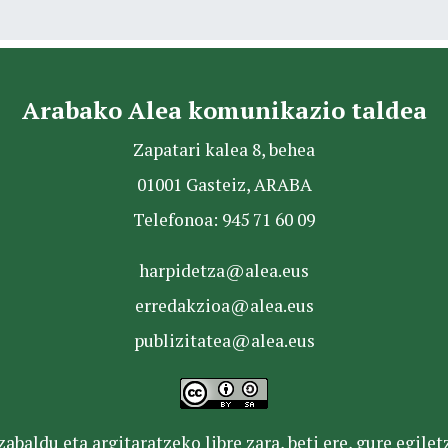
Arabako Alea komunikazio taldea
Zapatari kalea 8, behea
01001 Gasteiz, ARABA
Telefonoa: 945 71 60 09
harpidetza@alea.eus
erredakzioa@alea.eus
publizitatea@alea.eus
baldu eta argitaratzeko libre zara, beti ere, gure egile