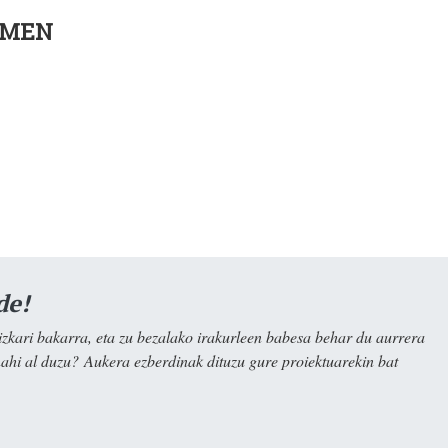
 AMEN
de!
kari bakarra, eta zu bezalako irakurleen babesa behar du aurrera
nahi al duzu? Aukera ezberdinak dituzu gure proiektuarekin bat