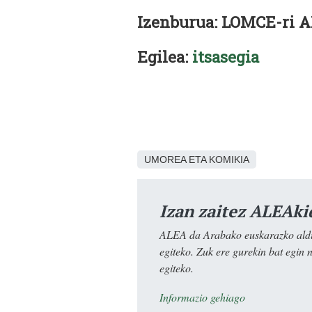
Izenburua: LOMCE-ri
Egilea:
itsasegia
UMOREA ETA KOMIKIA
Izan zaitez ALEAki
ALEA da Arabako euskarazko aldiz
egiteko. Zuk ere gurekin bat egin 
egiteko.
Informazio gehiago