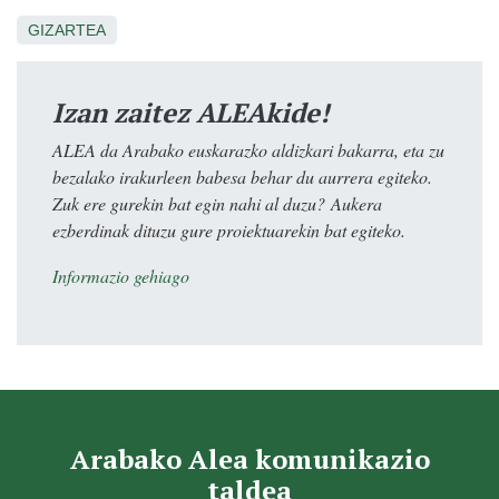
GIZARTEA
Izan zaitez ALEAkide!
ALEA da Arabako euskarazko aldizkari bakarra, eta zu
bezalako irakurleen babesa behar du aurrera egiteko.
Zuk ere gurekin bat egin nahi al duzu? Aukera
ezberdinak dituzu gure proiektuarekin bat egiteko.
Informazio gehiago
Arabako Alea komunikazio
taldea