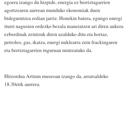
egoera izango du hizpide, energia ez berriztagarrien
agortzearen aurrean munduko ekonomiak duen
bidegurutzea erdian jarriz. Honekin batera, egungo energi
iturri nagusien ordezko bezala maneiatzen ari diren aukera
ezberdinak zeintzuk diren azalduko ditu eta hortaz,
petroleo, gas, ikatza, energi nuklearra zein frackingaren
eta berriztagarrien inguruan mintzatuko da.
Hitzordua Artium museoan izango da, arratsaldeko
18.30etik aurrera.