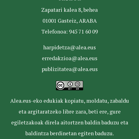
Zapatari kalea 8, behea
01001 Gasteiz, ARABA
Telefonoa: 945 71 60 09
harpidetza@alea.eus
erredakzioa@alea.eus
publizitatea@alea.eus
Alea.eus-eko edukiak kopiatu, moldatu, zabaldu
eta argitaratzeko libre zara, beti ere, gure
egiletzakoak direla aitortzen baldin baduzu eta
baldintza berdinetan egiten baduzu.