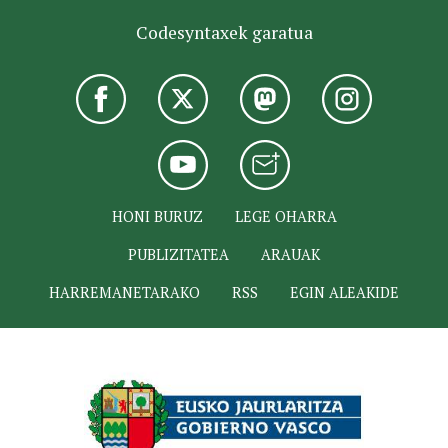
Codesyntaxek garatua
HONI BURUZ
LEGE OHARRA
PUBLIZITATEA
ARAUAK
HARREMANETARAKO
RSS
EGIN ALEAKIDE