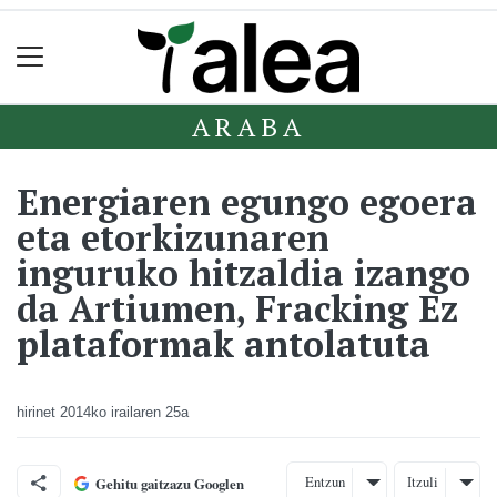
ARABA
Energiaren egungo egoera
eta etorkizunaren
inguruko hitzaldia izango
da Artiumen, Fracking Ez
plataformak antolatuta
hirinet
2014ko irailaren 25a
Entzun
Itzuli
Gehitu gaitzazu Googlen