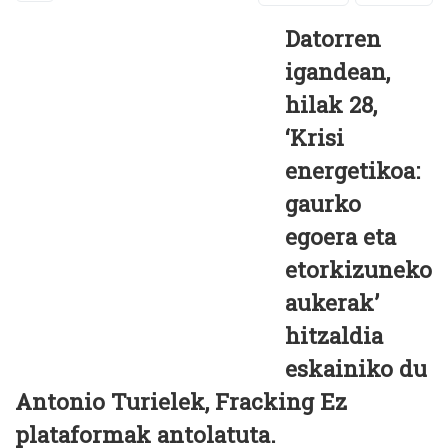
Datorren
igandean,
hilak 28,
‘Krisi
energetikoa:
gaurko
egoera eta
etorkizuneko
aukerak’
hitzaldia
eskainiko du
Antonio Turielek, Fracking Ez
plataformak antolatuta.