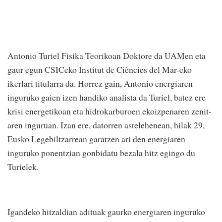
Antonio Turiel Fisika Teorikoan Doktore da UAMen eta
gaur egun CSICeko Institut de Ciències del Mar-eko
ikerlari titularra da. Horrez gain, Antonio energiaren
inguruko gaien izen handiko analista da Turiel, batez ere
krisi energetikoan eta hidrokarburoen ekoizpenaren zenit-
aren inguruan. Izan ere, datorren astelehenean, hilak 29,
Eusko Legebiltzarrean garatzen ari den energiaren
inguruko ponentzian gonbidatu bezala hitz egingo du
Turielek.
Igandeko hitzaldian adituak gaurko energiaren inguruko