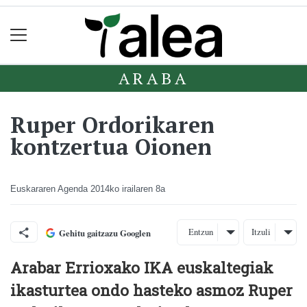
ARABA
Ruper Ordorikaren
kontzertua Oionen
Euskararen Agenda
2014ko irailaren 8a
Entzun
Itzuli
Gehitu gaitzazu Googlen
Arabar Errioxako IKA euskaltegiak
ikasturtea ondo hasteko asmoz Ruper