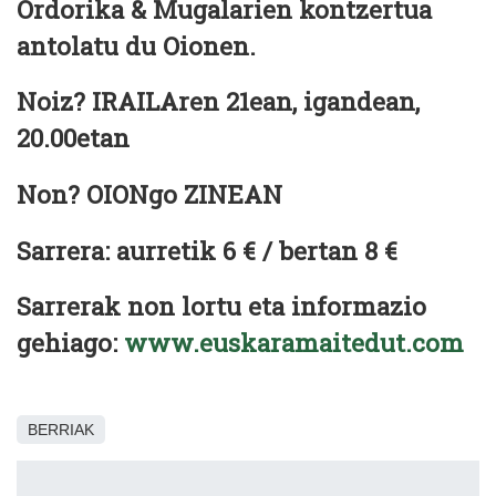
Ordorika & Mugalarien kontzertua
antolatu du Oionen.
Noiz? IRAILAren 21ean, igandean,
20.00etan
Non? OIONgo ZINEAN
Sarrera: aurretik 6 € / bertan 8 €
Sarrerak non lortu eta informazio
gehiago:
www.euskaramaitedut.com
BERRIAK