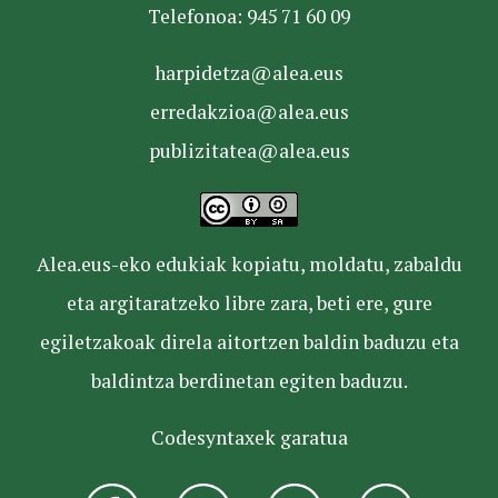
Telefonoa: 945 71 60 09
harpidetza@alea.eus
erredakzioa@alea.eus
publizitatea@alea.eus
Alea.eus-eko edukiak kopiatu, moldatu, zabaldu
eta argitaratzeko libre zara, beti ere, gure
egiletzakoak direla aitortzen baldin baduzu eta
baldintza berdinetan egiten baduzu.
Codesyntaxek garatua