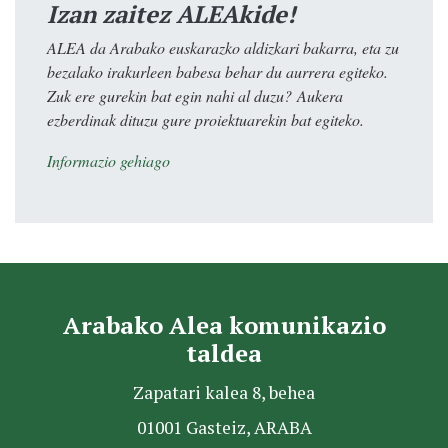
Izan zaitez ALEAkide!
ALEA da Arabako euskarazko aldizkari bakarra, eta zu
bezalako irakurleen babesa behar du aurrera egiteko.
Zuk ere gurekin bat egin nahi al duzu? Aukera
ezberdinak dituzu gure proiektuarekin bat egiteko.
Informazio gehiago
Arabako Alea komunikazio
taldea
Zapatari kalea 8, behea
01001 Gasteiz, ARABA