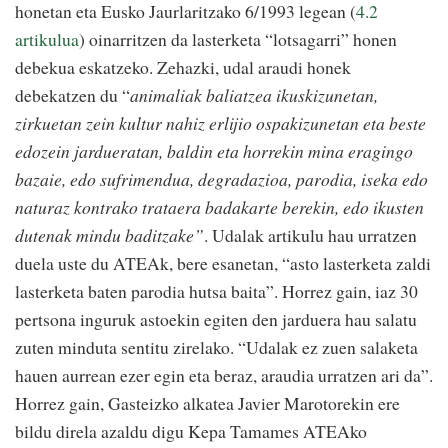
honetan eta Eusko Jaurlaritzako 6/1993 legean (
4.2
artikulua
) oinarritzen da lasterketa “lotsagarri” honen
debekua eskatzeko. Zehazki, udal araudi honek
debekatzen du “
animaliak baliatzea ikuskizunetan,
zirkuetan zein kultur nahiz erlijio ospakizunetan eta beste
edozein jardueratan, baldin eta horrekin mina eragingo
bazaie, edo sufrimendua, degradazioa, parodia, iseka edo
naturaz kontrako trataera badakarte berekin, edo ikusten
dutenak mindu baditzake”
. Udalak artikulu hau urratzen
duela uste du ATEAk, bere esanetan, “asto lasterketa zaldi
lasterketa baten parodia hutsa baita”. Horrez gain, iaz 30
pertsona inguruk astoekin egiten den jarduera hau salatu
zuten minduta sentitu zirelako. “Udalak ez zuen salaketa
hauen aurrean ezer egin eta beraz, araudia urratzen ari da”.
Horrez gain, Gasteizko alkatea Javier Marotorekin ere
bildu direla azaldu digu Kepa Tamames ATEAko