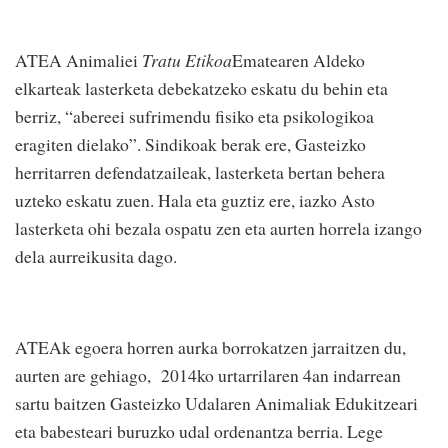
ATEA Animaliei
Tratu Etikoa
Ematearen Aldeko
elkarteak lasterketa debekatzeko eskatu du behin eta
berriz, “abereei sufrimendu fisiko eta psikologikoa
eragiten dielako”. Sindikoak berak ere, Gasteizko
herritarren defendatzaileak, lasterketa bertan behera
uzteko eskatu zuen. Hala eta guztiz ere, iazko Asto
lasterketa ohi bezala ospatu zen eta aurten horrela izango
dela aurreikusita dago.
ATEAk egoera horren aurka borrokatzen jarraitzen du,
aurten are gehiago, 2014ko urtarrilaren 4an indarrean
sartu baitzen Gasteizko Udalaren Animaliak Edukitzeari
eta babesteari buruzko udal ordenantza berria. Lege