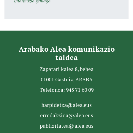
Informazio gehiago
Arabako Alea komunikazio
taldea
Zapatari kalea 8, behea
01001 Gasteiz, ARABA
Telefonoa: 945 71 60 09
harpidetza@alea.eus
erredakzioa@alea.eus
publizitatea@alea.eus