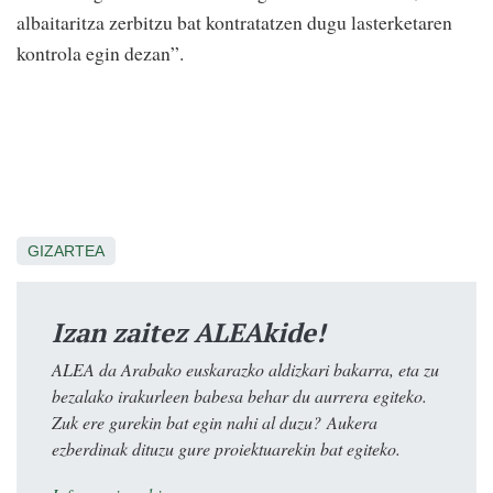
albaitaritza zerbitzu bat kontratatzen dugu lasterketaren
kontrola egin dezan”.
GIZARTEA
Izan zaitez ALEAkide!
ALEA da Arabako euskarazko aldizkari bakarra, eta zu
bezalako irakurleen babesa behar du aurrera egiteko.
Zuk ere gurekin bat egin nahi al duzu? Aukera
ezberdinak dituzu gure proiektuarekin bat egiteko.