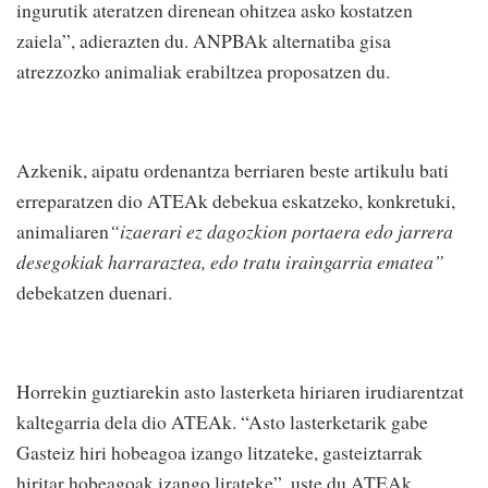
ingurutik ateratzen direnean ohitzea asko kostatzen
zaiela”, adierazten du. ANPBAk alternatiba gisa
atrezzozko animaliak erabiltzea proposatzen du.
Azkenik, aipatu ordenantza berriaren beste artikulu bati
erreparatzen dio ATEAk debekua eskatzeko, konkretuki,
animaliaren
“izaerari ez dagozkion portaera edo jarrera
desegokiak harraraztea, edo tratu iraingarria ematea”
debekatzen duenari.
Horrekin guztiarekin asto lasterketa hiriaren irudiarentzat
kaltegarria dela dio ATEAk. “Asto lasterketarik gabe
Gasteiz hiri hobeagoa izango litzateke, gasteiztarrak
hiritar hobeagoak izango lirateke”, uste du ATEAk.