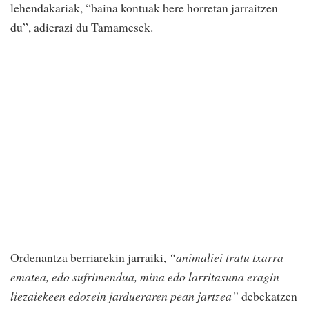
lehendakariak, “baina kontuak bere horretan jarraitzen
du”, adierazi du Tamamesek.
Ordenantza berriarekin jarraiki,
“animaliei tratu txarra
ematea, edo sufrimendua, mina edo larritasuna eragin
liezaiekeen edozein jardueraren pean jartzea”
debekatzen