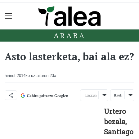
ARABA
Asto lasterketa, bai ala ez?
hirinet
2014ko uztailaren 23a
Entzun
Itzuli
Gehitu gaitzazu Googlen
Urtero
bezala,
Santiago