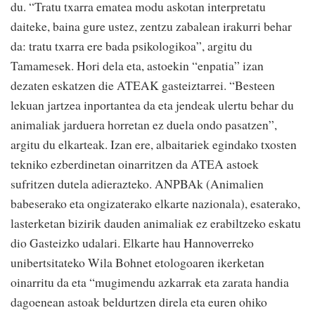
du. “Tratu txarra ematea modu askotan interpretatu
daiteke, baina gure ustez, zentzu zabalean irakurri behar
da: tratu txarra ere bada psikologikoa”, argitu du
Tamamesek. Hori dela eta, astoekin “enpatia” izan
dezaten eskatzen die ATEAK gasteiztarrei. “Besteen
lekuan jartzea inportantea da eta jendeak ulertu behar du
animaliak jarduera horretan ez duela ondo pasatzen”,
argitu du elkarteak. Izan ere, albaitariek egindako txosten
tekniko ezberdinetan oinarritzen da ATEA astoek
sufritzen dutela adierazteko. ANPBAk (Animalien
babeserako eta ongizaterako elkarte nazionala), esaterako,
lasterketan bizirik dauden animaliak ez erabiltzeko eskatu
dio Gasteizko udalari. Elkarte hau Hannoverreko
unibertsitateko Wila Bohnet etologoaren ikerketan
oinarritu da eta “mugimendu azkarrak eta zarata handia
dagoenean astoak beldurtzen direla eta euren ohiko