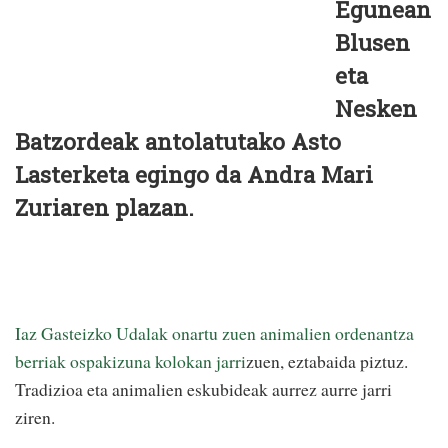
Egunean
Blusen
eta
Nesken
Batzordeak antolatutako Asto
Lasterketa egingo da Andra Mari
Zuriaren plazan.
Iaz Gasteizko Udalak onartu zuen animalien ordenantza
berriak ospakizuna kolokan jarri
zuen, eztabaida piztuz.
Tradizioa eta animalien eskubideak aurrez aurre jarri
ziren.