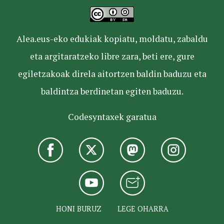
Alea.eus-eko edukiak kopiatu, moldatu, zabaldu
eta argitaratzeko libre zara, beti ere, gure
egiletzakoak direla aitortzen baldin baduzu eta
baldintza berdinetan egiten baduzu.
Codesyntaxek garatua
HONI BURUZ
LEGE OHARRA