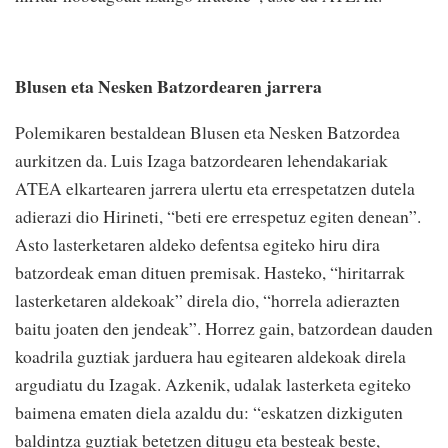
Blusen eta Nesken Batzordearen jarrera
Polemikaren bestaldean Blusen eta Nesken Batzordea
aurkitzen da. Luis Izaga batzordearen lehendakariak
ATEA elkartearen jarrera ulertu eta errespetatzen dutela
adierazi dio Hirineti, “beti ere errespetuz egiten denean”.
Asto lasterketaren aldeko defentsa egiteko hiru dira
batzordeak eman dituen premisak. Hasteko, “hiritarrak
lasterketaren aldekoak” direla dio, “horrela adierazten
baitu joaten den jendeak”. Horrez gain, batzordean dauden
koadrila guztiak jarduera hau egitearen aldekoak direla
argudiatu du Izagak. Azkenik, udalak lasterketa egiteko
baimena ematen diela azaldu du: “eskatzen dizkiguten
baldintza guztiak betetzen ditugu eta besteak beste,