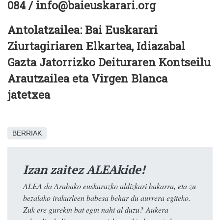
084 / info@baieuskarari.org
Antolatzailea: Bai Euskarari
Ziurtagiriaren Elkartea, Idiazabal
Gazta Jatorrizko Deituraren Kontseilu
Arautzailea eta Virgen Blanca
jatetxea
BERRIAK
Izan zaitez ALEAkide!
ALEA da Arabako euskarazko aldizkari bakarra, eta zu
bezalako irakurleen babesa behar du aurrera egiteko.
Zuk ere gurekin bat egin nahi al duzu? Aukera