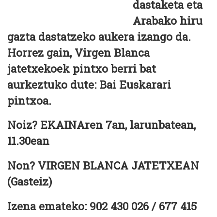
dastaketa eta
Arabako hiru
gazta dastatzeko aukera izango da.
Horrez gain, Virgen Blanca
jatetxekoek pintxo berri bat
aurkeztuko dute: Bai Euskarari
pintxoa.
Noiz? EKAINAren 7an, larunbatean,
11.30ean
Non? VIRGEN BLANCA JATETXEAN
(Gasteiz)
Izena emateko: 902 430 026 / 677 415