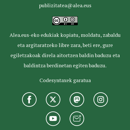
publizitatea@alea.eus
Alea.eus-eko edukiak kopiatu, moldatu, zabaldu
eta argitaratzeko libre zara, beti ere, gure
egiletzakoak direla aitortzen baldin baduzu eta
baldintza berdinetan egiten baduzu.
Codesyntaxek garatua