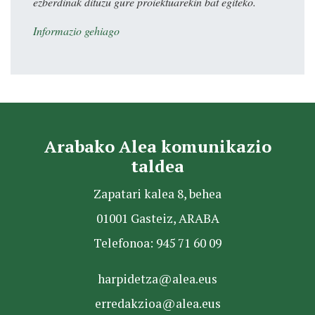
ezberdinak dituzu gure proiektuarekin bat egiteko.
Informazio gehiago
Arabako Alea komunikazio
taldea
Zapatari kalea 8, behea
01001 Gasteiz, ARABA
Telefonoa: 945 71 60 09
harpidetza@alea.eus
erredakzioa@alea.eus