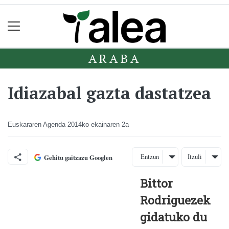
ARABA
Idiazabal gazta dastatzea
Euskararen Agenda
2014ko ekainaren 2a
Entzun
Itzuli
Gehitu gaitzazu Googlen
Bittor
Rodriguezek
gidatuko du