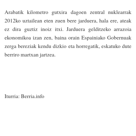
Arabatik kilometro gutxira dagoen zentral nuklearrak
2012ko uztailean eten zuen bere jarduera, hala ere, ateak
ez dira guztiz inoiz itxi. Jarduera gelditzeko arrazoia
ekonomikoa izan zen, baina orain Espainiako Gobernuak
zerga bereziak kendu dizkio eta horregatik, eskatuko dute
berriro martxan jartzea.
Iturria: Berria.info