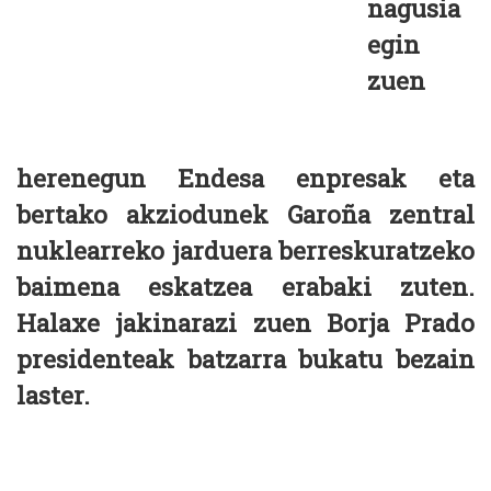
nagusia
egin
zuen
herenegun Endesa enpresak eta
bertako akziodunek Garoña zentral
nuklearreko jarduera berreskuratzeko
baimena eskatzea erabaki zuten.
Halaxe jakinarazi zuen Borja Prado
presidenteak batzarra bukatu bezain
laster.