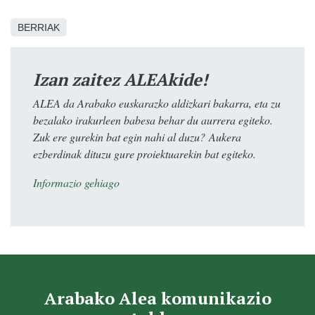
BERRIAK
Izan zaitez ALEAkide!
ALEA da Arabako euskarazko aldizkari bakarra, eta zu
bezalako irakurleen babesa behar du aurrera egiteko.
Zuk ere gurekin bat egin nahi al duzu? Aukera
ezberdinak dituzu gure proiektuarekin bat egiteko.
Informazio gehiago
Arabako Alea komunikazio