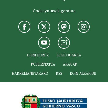
Codesyntaxek garatua
HONI BURUZ
LEGE OHARRA
PUBLIZITATEA
ARAUAK
HARREMANETARAKO
RSS
EGIN ALEAKIDE