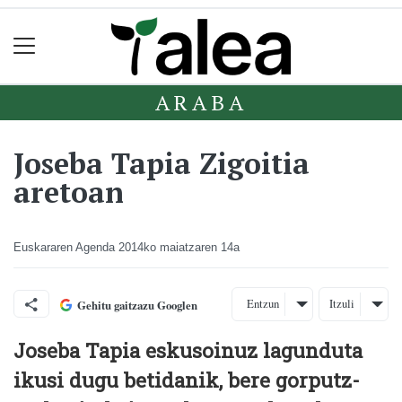
ARABA
Joseba Tapia Zigoitia
aretoan
Euskararen Agenda
2014ko maiatzaren 14a
Entzun
Itzuli
Gehitu gaitzazu Googlen
Joseba Tapia eskusoinuz lagunduta
ikusi dugu betidanik, bere gorputz-