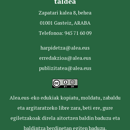
taldea
Zapatari kalea 8, behea
01001 Gasteiz, ARABA
Telefonoa: 945 71 60 09
harpidetza@alea.eus
erredakzioa@alea.eus
publizitatea@alea.eus
Alea.eus-eko edukiak kopiatu, moldatu, zabaldu
eta argitaratzeko libre zara, beti ere, gure
egiletzakoak direla aitortzen baldin baduzu eta
baldintza berdinetan egiten baduzu.