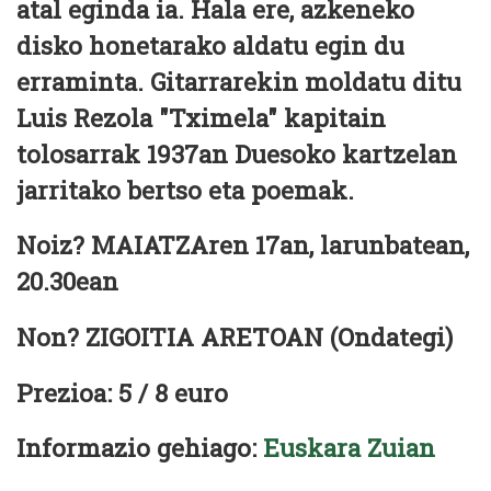
atal eginda ia. Hala ere, azkeneko
disko honetarako aldatu egin du
erraminta. Gitarrarekin moldatu ditu
Luis Rezola "Tximela" kapitain
tolosarrak 1937an Duesoko kartzelan
jarritako bertso eta poemak.
Noiz? MAIATZAren 17an, larunbatean,
20.30ean
Non? ZIGOITIA ARETOAN (Ondategi)
Prezioa: 5 / 8 euro
Informazio gehiago:
Euskara Zuian