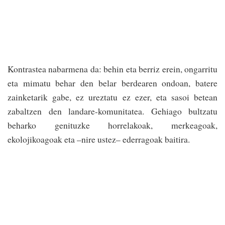
Kontrastea nabarmena da: behin eta berriz erein, ongarritu
eta mimatu behar den belar berdearen ondoan, batere
zainketarik gabe, ez ureztatu ez ezer, eta sasoi betean
zabaltzen den landare-komunitatea. Gehiago bultzatu
beharko genituzke horrelakoak, merkeagoak,
ekolojikoagoak eta –nire ustez– ederragoak baitira.