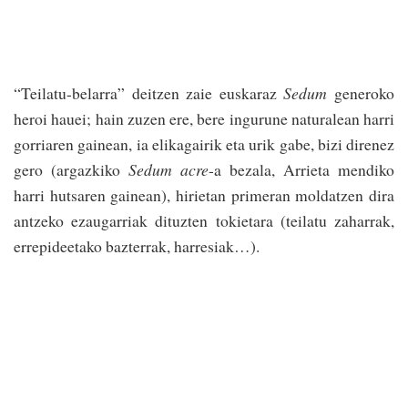
“Teilatu-belarra” deitzen zaie euskaraz
Sedum
generoko
heroi hauei; hain zuzen ere, bere ingurune naturalean harri
gorriaren gainean, ia elikagairik eta urik gabe, bizi direnez
gero (argazkiko
Sedum acre
-a bezala, Arrieta mendiko
harri hutsaren gainean), hirietan primeran moldatzen dira
antzeko ezaugarriak dituzten tokietara (teilatu zaharrak,
errepideetako bazterrak, harresiak…).