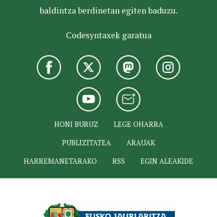
baldintza berdinetan egiten baduzu.
Codesyntaxek garatua
HONI BURUZ
LEGE OHARRA
PUBLIZITATEA
ARAUAK
HARREMANETARAKO
RSS
EGIN ALEAKIDE