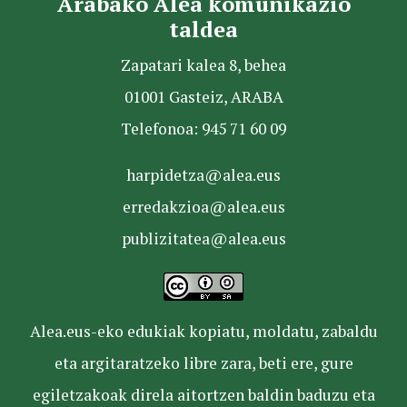
Arabako Alea komunikazio
taldea
Zapatari kalea 8, behea
01001 Gasteiz, ARABA
Telefonoa: 945 71 60 09
harpidetza@alea.eus
erredakzioa@alea.eus
publizitatea@alea.eus
Alea.eus-eko edukiak kopiatu, moldatu, zabaldu
eta argitaratzeko libre zara, beti ere, gure
egiletzakoak direla aitortzen baldin baduzu eta