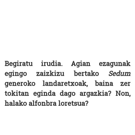
Begiratu irudia. Agian ezagunak
egingo zaizkizu bertako
Sedum
generoko landaretxoak, baina zer
tokitan eginda dago argazkia? Non,
halako alfonbra loretsua?