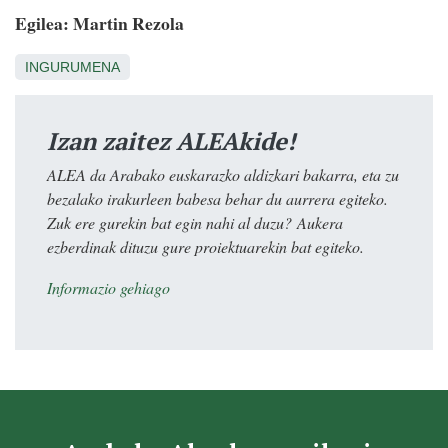
Egilea: Martin Rezola
INGURUMENA
Izan zaitez ALEAkide!
ALEA da Arabako euskarazko aldizkari bakarra, eta zu
bezalako irakurleen babesa behar du aurrera egiteko.
Zuk ere gurekin bat egin nahi al duzu? Aukera
ezberdinak dituzu gure proiektuarekin bat egiteko.
Informazio gehiago