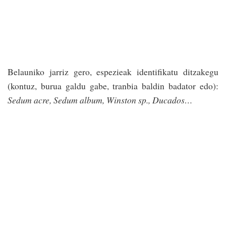
Belauniko jarriz gero, espezieak identifikatu ditzakegu
(kontuz, burua galdu gabe, tranbia baldin badator edo):
Sedum acre, Sedum album, Winston sp., Ducados…