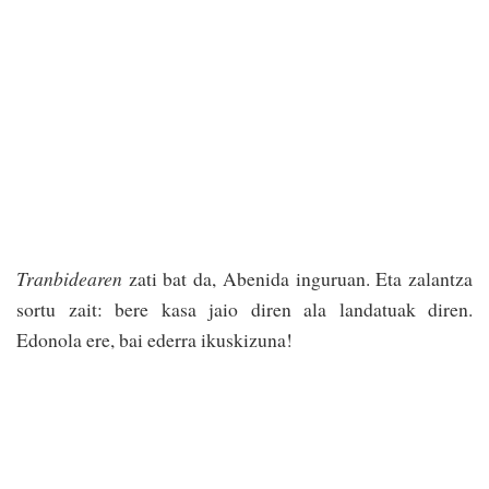
Tranbidearen
zati bat da, Abenida inguruan. Eta zalantza
sortu zait: bere kasa jaio diren ala landatuak diren.
Edonola ere, bai ederra ikuskizuna!