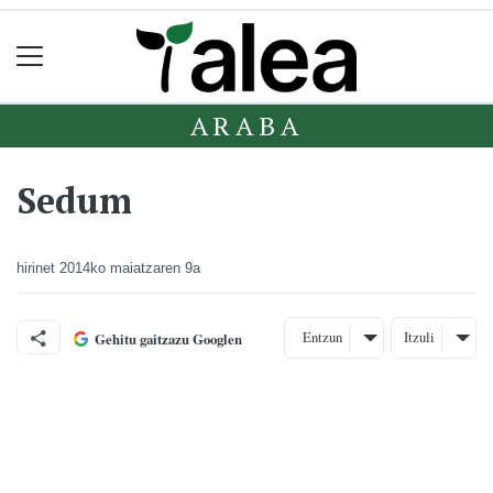
ARABA
Sedum
hirinet
2014ko maiatzaren 9a
Entzun
Itzuli
Gehitu gaitzazu Googlen