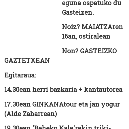
eguna ospatuko du
Gasteizen.
Noiz? MAIATZAren
16an, ostiralean
Non? GASTEIZKO
GAZTETXEAN
Egitaraua:
14.30ean herri bazkaria + kantautorea
17.30ean GINKANAtour eta jan yogur
(Alde Zaharrean)
19.30ean 'Beheko Kale'rekin triki-