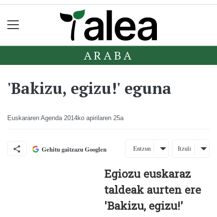
ARABA
'Bakizu, egizu!' eguna
Euskararen Agenda
2014ko apirilaren 25a
Entzun
Itzuli
Gehitu gaitzazu Googlen
Egiozu euskaraz
taldeak aurten ere
'Bakizu, egizu!'