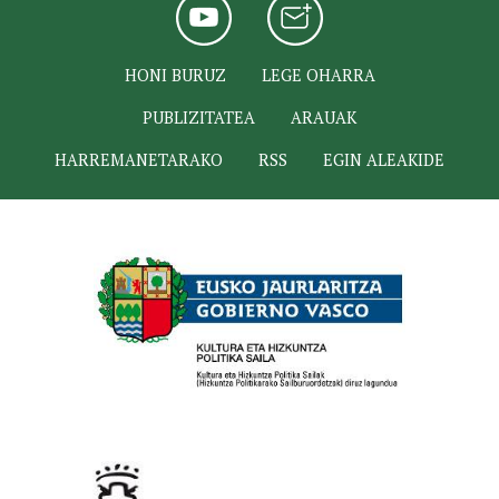
HONI BURUZ
LEGE OHARRA
PUBLIZITATEA
ARAUAK
HARREMANETARAKO
RSS
EGIN ALEAKIDE