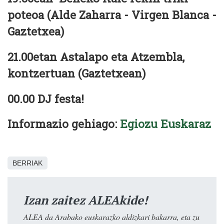
poteoa (Alde Zaharra - Virgen Blanca -
Gaztetxea)
21.00etan Astalapo eta Atzembla,
kontzertuan (Gaztetxean)
00.00 DJ festa!
Informazio gehiago:
Egiozu Euskaraz
BERRIAK
Izan zaitez ALEAkide!
ALEA da Arabako euskarazko aldizkari bakarra, eta zu