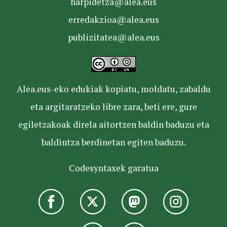
harpidetza@alea.eus
erredakzioa@alea.eus
publizitatea@alea.eus
Alea.eus-eko edukiak kopiatu, moldatu, zabaldu
eta argitaratzeko libre zara, beti ere, gure
egiletzakoak direla aitortzen baldin baduzu eta
baldintza berdinetan egiten baduzu.
Codesyntaxek garatua