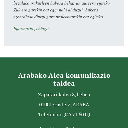
bezalako irakurleen babesa behar du aurrera egiteko.
Zuk ere gurekin bat egin nahi al duzu? Aukera
ezberdinak dituzu gure proiektuarekin bat egiteko.
Informazio gehiago
Arabako Alea komunikazio
taldea
Zapatari kalea 8, behea
01001 Gasteiz, ARABA
Telefonoa: 945 71 60 09