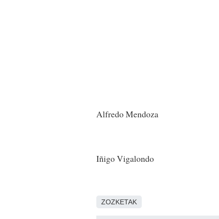
Alfredo Mendoza
Iñigo Vigalondo
ZOZKETAK