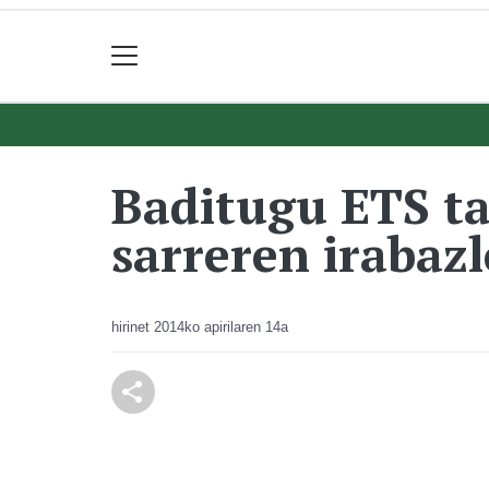
Baditugu ETS ta
sarreren irabaz
hirinet
2014ko apirilaren 14a