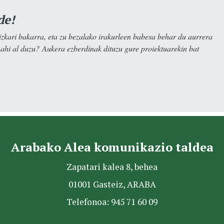
de!
kari bakarra, eta zu bezalako irakurleen babesa behar du aurrera
nahi al duzu? Aukera ezberdinak dituzu gure proiektuarekin bat
Arabako Alea komunikazio taldea
Zapatari kalea 8, behea
01001 Gasteiz, ARABA
Telefonoa: 945 71 60 09