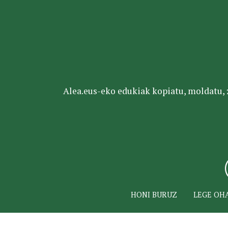
Alea.eus-eko edukiak kopiatu, moldatu, za
HONI BURUZ
LEGE OH