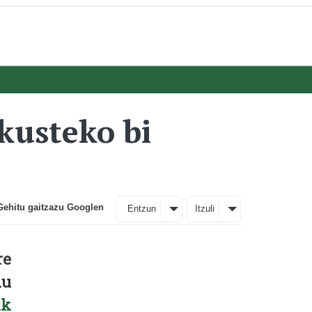
kusteko bi
Gehitu gaitzazu Googlen
Entzun
Itzuli
re
du
ik