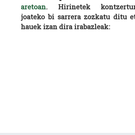
aretoan
. Hirinetek kontzertu
joateko bi sarrera zozkatu ditu e
hauek izan dira irabazleak: