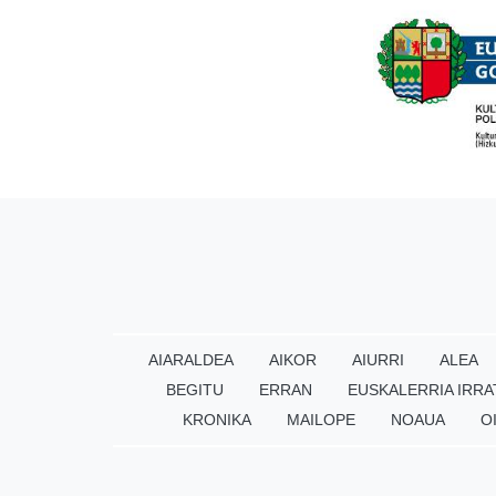
AIARALDEA
AIKOR
AIURRI
ALEA
BEGITU
ERRAN
EUSKALERRIA IRRA
KRONIKA
MAILOPE
NOAUA
O