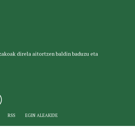
tzakoak direla aitortzen baldin baduzu eta
RSS
EGIN ALEAKIDE