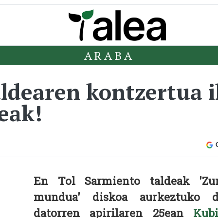
ARABA
ldearen kontzertua i
leak!
En Tol Sarmiento taldeak 'Zu
mundua' diskoa aurkeztuko 
datorren apirilaren 25ean
Kub