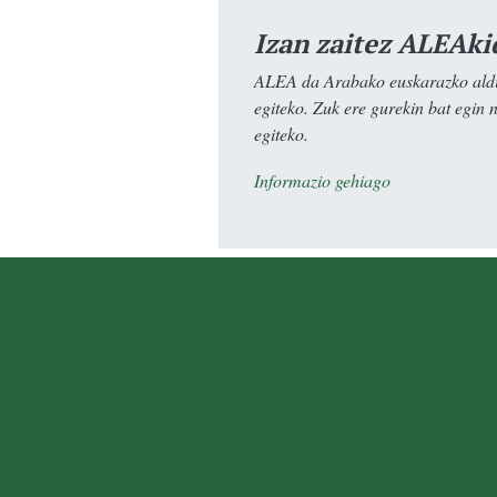
Izan zaitez ALEAki
ALEA da Arabako euskarazko aldiz
egiteko. Zuk ere gurekin bat egin 
egiteko.
Informazio gehiago