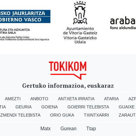
Gertuko informazioa, euskaraz
AMEZTI
ANBOTO
ANTXETA IRRATIA
ATARIA
AZP
TIA
GEURIA
GOIENA
GOIERRI TELEBISTA
GUAIXE
IZMENDI TELEBISTA
ORIO GUKA
TXINTXARRI
ZARAUT
Matx
Gurean
Ttap