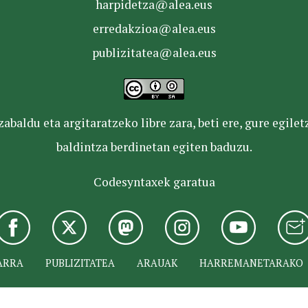
harpidetza@alea.eus
erredakzioa@alea.eus
publizitatea@alea.eus
baldu eta argitaratzeko libre zara, beti ere, gure egile
baldintza berdinetan egiten baduzu.
Codesyntaxek garatua
ARRA
PUBLIZITATEA
ARAUAK
HARREMANETARAKO