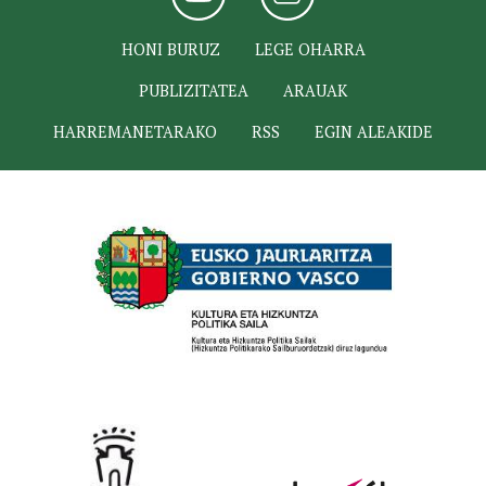
HONI BURUZ
LEGE OHARRA
PUBLIZITATEA
ARAUAK
HARREMANETARAKO
RSS
EGIN ALEAKIDE