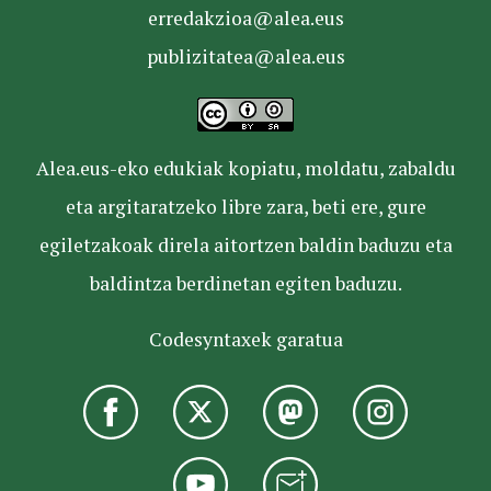
erredakzioa@alea.eus
publizitatea@alea.eus
Alea.eus-eko edukiak kopiatu, moldatu, zabaldu
eta argitaratzeko libre zara, beti ere, gure
egiletzakoak direla aitortzen baldin baduzu eta
baldintza berdinetan egiten baduzu.
Codesyntaxek garatua