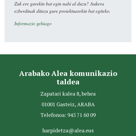
Zuk ere gurekin bat egin nahi al duzu? Aukera
ezberdinak dituzu gure proiektuarekin bat egiteko.
Informazio gehiago
Arabako Alea komunikazio
taldea
Zapatari kalea 8, behea
01001 Gasteiz, ARABA
Telefonoa: 945 71 60 09
harpidetza@alea.eus