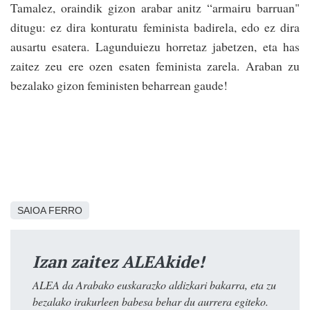
Tamalez, oraindik gizon arabar anitz “armairu barruan"
ditugu: ez dira konturatu feminista badirela, edo ez dira
ausartu esatera. Lagunduiezu horretaz jabetzen, eta has
zaitez zeu ere ozen esaten feminista zarela. Araban zu
bezalako gizon feministen beharrean gaude!
SAIOA FERRO
Izan zaitez ALEAkide!
ALEA da Arabako euskarazko aldizkari bakarra, eta zu
bezalako irakurleen babesa behar du aurrera egiteko.