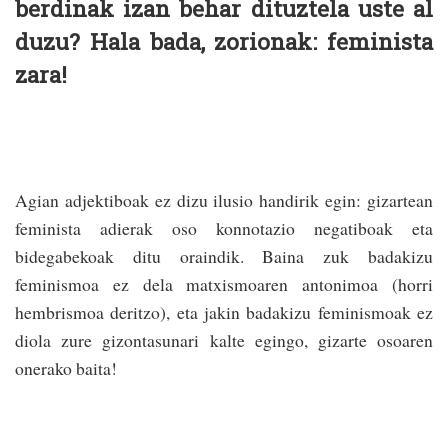
berdinak izan behar dituztela uste al
duzu? Hala bada, zorionak: feminista
zara!
Agian adjektiboak ez dizu ilusio handirik egin: gizartean
feminista adierak oso konnotazio negatiboak eta
bidegabekoak ditu oraindik. Baina zuk badakizu
feminismoa ez dela matxismoaren antonimoa (horri
hembrismoa deritzo), eta jakin badakizu feminismoak ez
diola zure gizontasunari kalte egingo, gizarte osoaren
onerako baita!