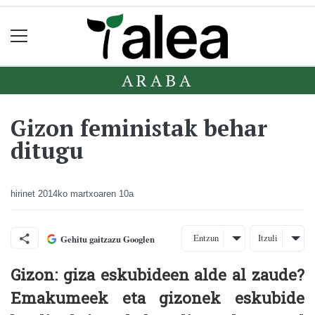
ARABA
Gizon feministak behar
ditugu
hirinet
2014ko martxoaren 10a
Entzun
Itzuli
Gehitu gaitzazu Googlen
Gizon: giza eskubideen alde al zaude?
Emakumeek eta gizonek eskubide