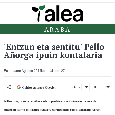
ARABA
'Entzun eta sentitu' Pello
Añorga ipuin kontalaria
Euskararen Agenda
2014ko otsailaren 27a
Entzun
Itzuli
Gehitu gaitzazu Googlen
Isiltasuna, poesia, erritoak eta inprobisazioa ipuinekin batera datoz.
Haurren barne begirada bultzatu nahian dabil Pello, zaratatik urrun,