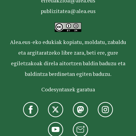
erredakzioa@alea.eus
publizitatea@alea.eus
Alea.eus-eko edukiak kopiatu, moldatu, zabaldu
eta argitaratzeko libre zara, beti ere, gure
egiletzakoak direla aitortzen baldin baduzu eta
baldintza berdinetan egiten baduzu.
Codesyntaxek garatua