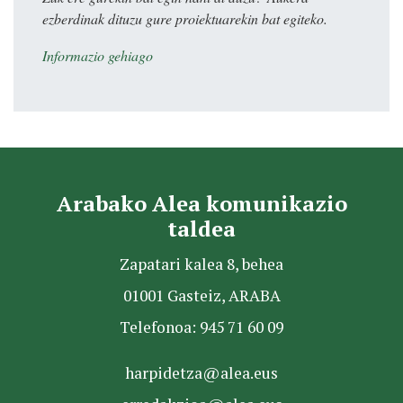
ezberdinak dituzu gure proiektuarekin bat egiteko.
Informazio gehiago
Arabako Alea komunikazio
taldea
Zapatari kalea 8, behea
01001 Gasteiz, ARABA
Telefonoa: 945 71 60 09
harpidetza@alea.eus