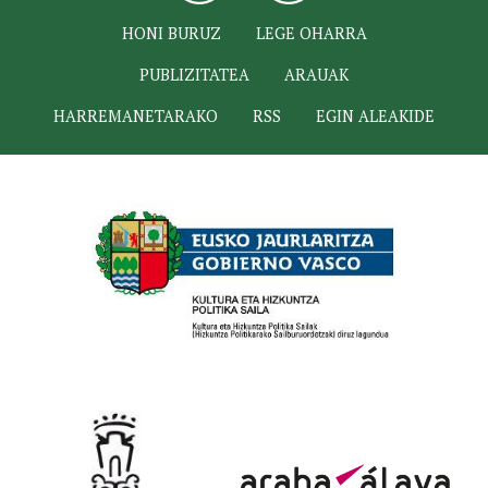
HONI BURUZ
LEGE OHARRA
PUBLIZITATEA
ARAUAK
HARREMANETARAKO
RSS
EGIN ALEAKIDE