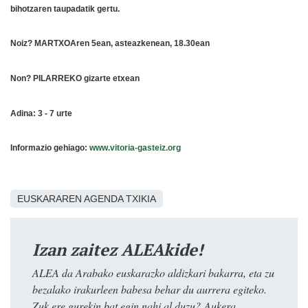
bihotzaren taupadatik gertu.
Noiz? MARTXOAren 5ean, asteazkenean, 18.30ean
Non? PILARREKO gizarte etxean
Adina: 3 - 7 urte
Informazio gehiago:
www.vitoria-gasteiz.org
EUSKARAREN AGENDA TXIKIA
Izan zaitez ALEAkide!
ALEA da Arabako euskarazko aldizkari bakarra, eta zu
bezalako irakurleen babesa behar du aurrera egiteko.
Zuk ere gurekin bat egin nahi al duzu? Aukera