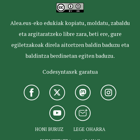
Alea.eus-eko edukiak kopiatu, moldatu, zabaldu
eta argitaratzeko libre zara, beti ere, gure
egiletzakoak direla aitortzen baldin baduzu eta
baldintza berdinetan egiten baduzu.
Codesyntaxek garatua
HONI BURUZ
LEGE OHARRA