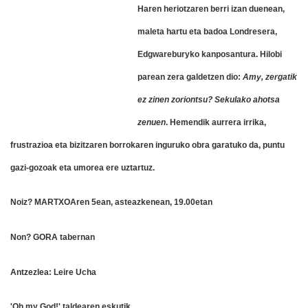
Haren heriotzaren berri izan duenean,
maleta hartu eta badoa Londresera,
Edgwareburyko kanposantura. Hilobi
parean zera galdetzen dio:
Amy, zergatik
ez zinen zoriontsu? Sekulako ahotsa
zenuen
. Hemendik aurrera irrika,
frustrazioa eta bizitzaren borrokaren inguruko obra garatuko da, puntu
gazi-gozoak eta umorea ere uztartuz.
Noiz? MARTXOAren 5ean, asteazkenean, 19.00etan
Non? GORA tabernan
Antzezlea: Leire Ucha
'Oh my God!' taldearen eskutik