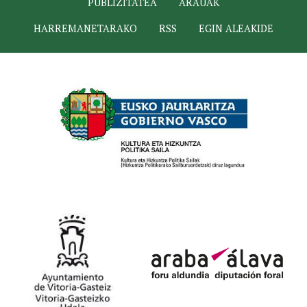
PUBLIZITATEA
ARAUAK
HARREMANETARAKO
RSS
EGIN ALEAKIDE