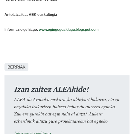
Antolatzailea: AEK euskaltegia
Informazio gehiago:
www.egingogoaldugu.blogspot.com
BERRIAK
Izan zaitez ALEAkide!
ALEA da Arabako euskarazko aldizkari bakarra, eta zu
bezalako irakurleen babesa behar du aurrera egiteko.
Zuk ere gurekin bat egin nahi al duzu? Aukera
ezberdinak dituzu gure proiektuarekin bat egiteko.
Informazio gehiago