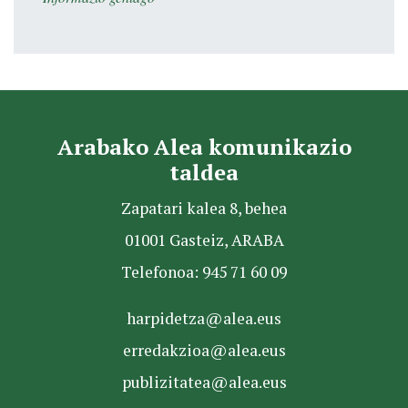
Arabako Alea komunikazio
taldea
Zapatari kalea 8, behea
01001 Gasteiz, ARABA
Telefonoa: 945 71 60 09
harpidetza@alea.eus
erredakzioa@alea.eus
publizitatea@alea.eus