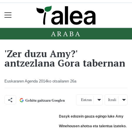
ARABA
'Zer duzu Amy?'
antzezlana Gora tabernan
Euskararen Agenda
2014ko otsailaren 26a
Entzun
Itzuli
Gehitu gaitzazu Googlen
Dasyk edozein gauza egingo luke Amy
Winehousen ahotsa eta talentua izateko.