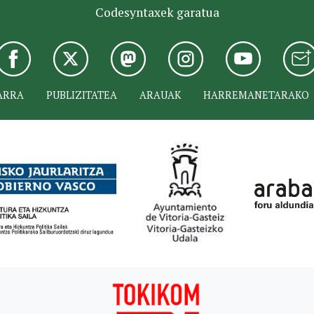
Codesyntaxek garatua
ARRA
PUBLIZITATEA
ARAUAK
HARREMANETARAKO