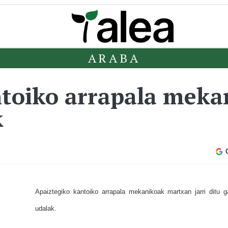
ARABA
ntoiko arrapala mek
k
Apaiztegiko kantoiko arrapala mekanikoak martxan jarri ditu g
udalak.