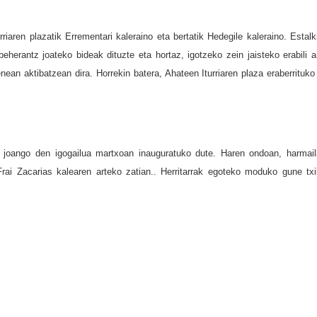
urriaren plazatik Errementari kaleraino eta bertatik Hedegile kaleraino. Estalki
herantz joateko bideak dituzte eta hortaz, igotzeko zein jaisteko erabili a
enean aktibatzean dira.
Horrekin batera, Ahateen Iturriaren plaza eraberrituko
te joango den igogailua martxoan inauguratuko dute.
Haren ondoan, harmail
Frai Zacarias kalearen arteko zatian.. Herritarrak egoteko moduko gune txi