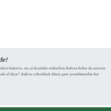
de!
kari bakarra, eta zu bezalako irakurleen babesa behar du aurrera
nahi al duzu? Aukera ezberdinak dituzu gure proiektuarekin bat