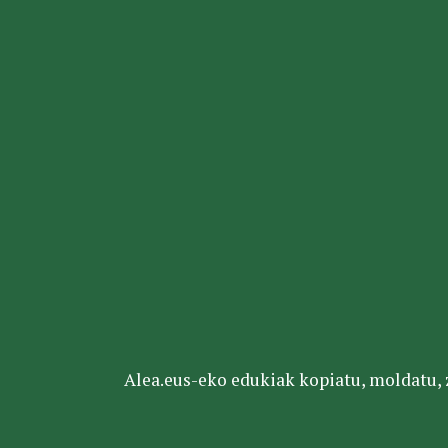
Alea.eus-eko edukiak kopiatu, moldatu, za