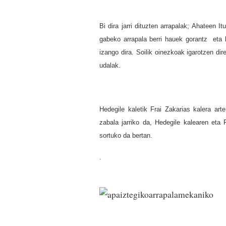
Bi dira jarri dituzten arrapalak; Ahateen It
gabeko arrapala berri hauek gorantz eta be
izango dira.
Soilik oinezkoak igarotzen dir
udalak.
Hedegile kaletik Frai Zakarias kalera ar
zabala jarriko da, Hedegile kalearen eta 
sortuko da bertan.
.