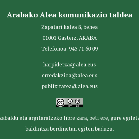
Arabako Alea komunikazio taldea
Zapatari kalea 8, behea
01001 Gasteiz, ARABA
Telefonoa: 945 71 60 09
harpidetza@alea.eus
erredakzioa@alea.eus
publizitatea@alea.eus
baldu eta argitaratzeko libre zara, beti ere, gure egile
baldintza berdinetan egiten baduzu.