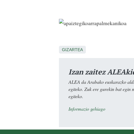
GIZARTEA
Izan zaitez ALEAki
ALEA da Arabako euskarazko aldiz
egiteko. Zuk ere gurekin bat egin 
egiteko.
Informazio gehiago