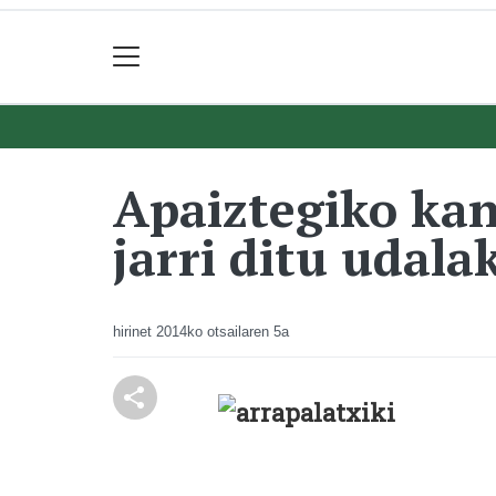
Apaiztegiko ka
jarri ditu udala
hirinet
2014ko otsailaren 5a