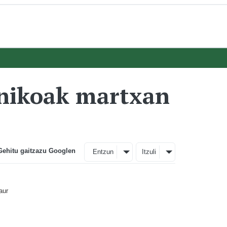
anikoak martxan
Gehitu gaitzazu Googlen
Entzun
Itzuli
aur