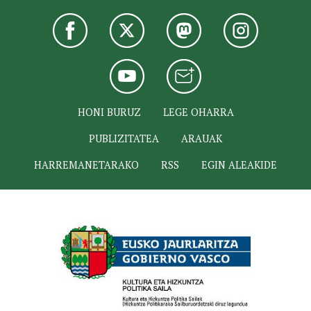
HONI BURUZ
LEGE OHARRA
PUBLIZITATEA
ARAUAK
HARREMANETARAKO
RSS
EGIN ALEAKIDE