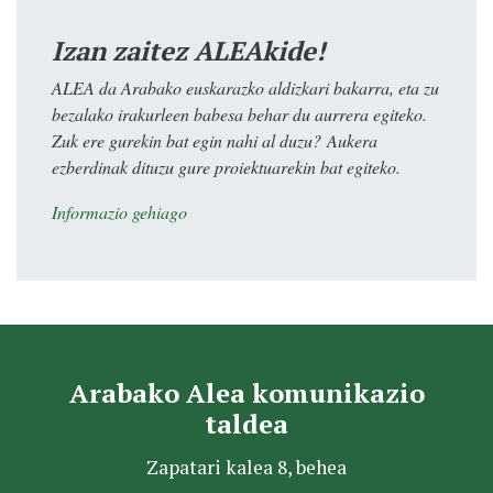
Izan zaitez ALEAkide!
ALEA da Arabako euskarazko aldizkari bakarra, eta zu
bezalako irakurleen babesa behar du aurrera egiteko.
Zuk ere gurekin bat egin nahi al duzu? Aukera
ezberdinak dituzu gure proiektuarekin bat egiteko.
Informazio gehiago
Arabako Alea komunikazio
taldea
Zapatari kalea 8, behea