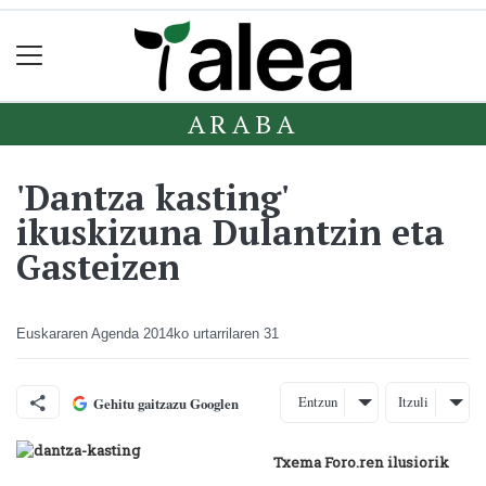
ARABA
'Dantza kasting'
ikuskizuna Dulantzin eta
Gasteizen
Euskararen Agenda
2014ko urtarrilaren 31
Entzun
Itzuli
Gehitu gaitzazu Googlen
Txema Foro.ren ilusiorik