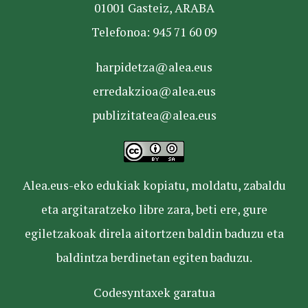
01001 Gasteiz, ARABA
Telefonoa: 945 71 60 09
harpidetza@alea.eus
erredakzioa@alea.eus
publizitatea@alea.eus
Alea.eus-eko edukiak kopiatu, moldatu, zabaldu
eta argitaratzeko libre zara, beti ere, gure
egiletzakoak direla aitortzen baldin baduzu eta
baldintza berdinetan egiten baduzu.
Codesyntaxek garatua