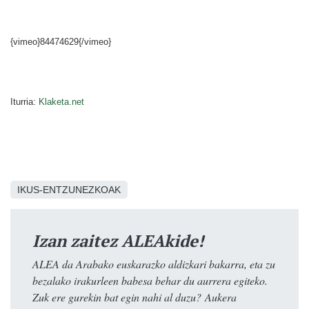
{vimeo}84474629{/vimeo}
Iturria:
Klaketa.net
IKUS-ENTZUNEZKOAK
Izan zaitez ALEAkide!
ALEA da Arabako euskarazko aldizkari bakarra, eta zu
bezalako irakurleen babesa behar du aurrera egiteko.
Zuk ere gurekin bat egin nahi al duzu? Aukera