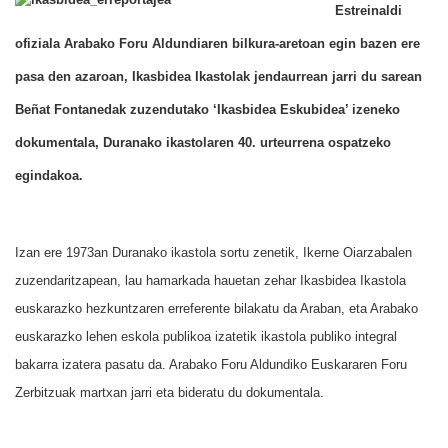
Estreinaldi
ofiziala Arabako Foru Aldundiaren bilkura-aretoan egin bazen ere
pasa den azaroan, Ikasbidea Ikastolak jendaurrean jarri du sarean
Beñat Fontanedak zuzendutako ‘Ikasbidea Eskubidea’ izeneko
dokumentala, Duranako ikastolaren 40. urteurrena ospatzeko
egindakoa.
Izan ere 1973an Duranako ikastola sortu zenetik, Ikerne Oiarzabalen
zuzendaritzapean, lau hamarkada hauetan zehar Ikasbidea Ikastola
euskarazko hezkuntzaren erreferente bilakatu da Araban, eta Arabako
euskarazko lehen eskola publikoa izatetik ikastola publiko integral
bakarra izatera pasatu da. Arabako Foru Aldundiko Euskararen Foru
Zerbitzuak martxan jarri eta bideratu du dokumentala.