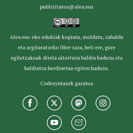
publizitatea@alea.eus
Alea.eus-eko edukiak kopiatu, moldatu, zabaldu
eta argitaratzeko libre zara, beti ere, gure
egiletzakoak direla aitortzen baldin baduzu eta
baldintza berdinetan egiten baduzu.
Codesyntaxek garatua