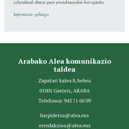
ezberdinak dituzu gure proiektuarekin bat egiteko.
Informazio gehiago
Arabako Alea komunikazio
taldea
Zapatari kalea 8, behea
01001 Gasteiz, ARABA
Telefonoa: 945 71 60 09
harpidetza@alea.eus
erredakzioa@alea.eus