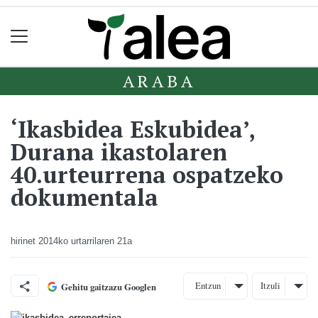
ARABA
‘Ikasbidea Eskubidea’,
Durana ikastolaren
40.urteurrena ospatzeko
dokumentala
hirinet
2014ko urtarrilaren 21a
Entzun
Itzuli
Gehitu gaitzazu Googlen