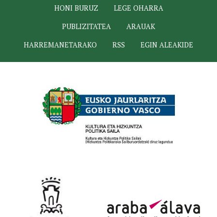
HONI BURUZ
LEGE OHARRA
PUBLIZITATEA
ARAUAK
HARREMANETARAKO
RSS
EGIN ALEAKIDE