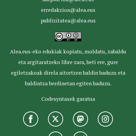
erredakzioa@alea.eus
publizitatea@alea.eus
Alea.eus-eko edukiak kopiatu, moldatu, zabaldu
eta argitaratzeko libre zara, beti ere, gure
egiletzakoak direla aitortzen baldin baduzu eta
baldintza berdinetan egiten baduzu.
Codesyntaxek garatua