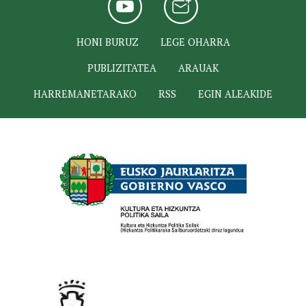
HONI BURUZ
LEGE OHARRA
PUBLIZITATEA
ARAUAK
HARREMANETARAKO
RSS
EGIN ALEAKIDE