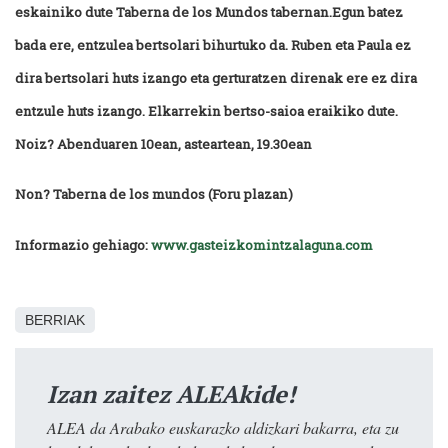
eskainiko dute Taberna de los Mundos tabernan.Egun batez
bada ere, entzulea bertsolari bihurtuko da. Ruben eta Paula ez
dira bertsolari huts izango eta gerturatzen direnak ere ez dira
entzule huts izango. Elkarrekin bertso-saioa eraikiko dute.
Noiz? Abenduaren 10ean, asteartean, 19.30ean
Non? Taberna de los mundos (Foru plazan)
Informazio gehiago:
www.gasteizkomintzalaguna.com
BERRIAK
Izan zaitez ALEAkide!
ALEA da Arabako euskarazko aldizkari bakarra, eta zu