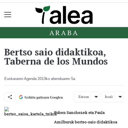
ARABA
Bertso saio didaktikoa,
Taberna de los Mundos
Euskararen Agenda
2013ko abenduaren 5a
Entzun
Itzuli
Gehitu gaitzazu Googlen
Ruben Sanchezek eta Paula
Amilburuk bertso-saio didaktikoa