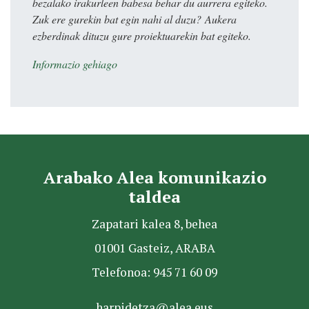
bezalako irakurleen babesa behar du aurrera egiteko.
Zuk ere gurekin bat egin nahi al duzu? Aukera
ezberdinak dituzu gure proiektuarekin bat egiteko.
Informazio gehiago
Arabako Alea komunikazio
taldea
Zapatari kalea 8, behea
01001 Gasteiz, ARABA
Telefonoa: 945 71 60 09
harpidetza@alea.eus