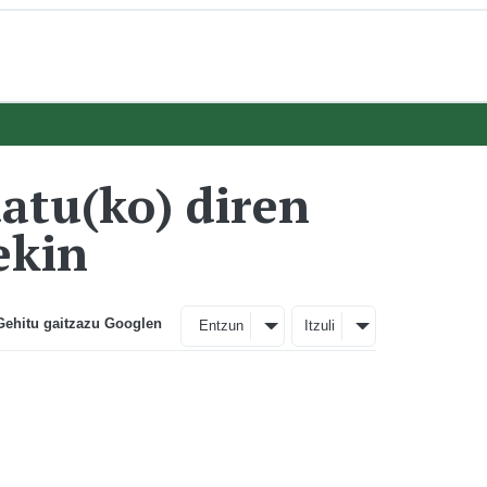
atu(ko) diren
ekin
Gehitu gaitzazu Googlen
Entzun
Itzuli