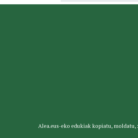
Alea.eus-eko edukiak kopiatu, moldatu, za