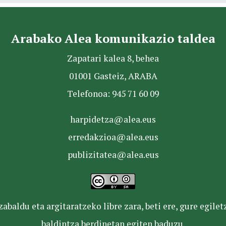
Arabako Alea komunikazio taldea
Zapatari kalea 8, behea
01001 Gasteiz, ARABA
Telefonoa: 945 71 60 09
harpidetza@alea.eus
erredakzioa@alea.eus
publizitatea@alea.eus
baldu eta argitaratzeko libre zara, beti ere, gure egile
baldintza berdinetan egiten baduzu.