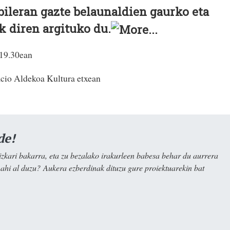
bileran gazte belaunaldien gaurko eta
k diren argituko du.
 19.30ean
cio Aldekoa Kultura etxean
de!
kari bakarra, eta zu bezalako irakurleen babesa behar du aurrera
nahi al duzu? Aukera ezberdinak dituzu gure proiektuarekin bat