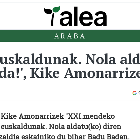
ARABA
skaldunak. Nola ald
a!', Kike Amonarriz
Kike Amonarrizek 'XXI.mendeko
euskaldunak. Nola aldatu(ko) diren
zaldia eskainiko du bihar Badu Badan.