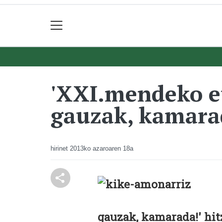
'XXI.mendeko eu
gauzak, kamarad
hirinet
2013ko azaroaren 18a
gauzak, kamarada!' hit