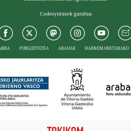
Codesyntaxek garatua
ARRA
PUBLIZITATEA
ARAUAK
HARREMANETARAKO