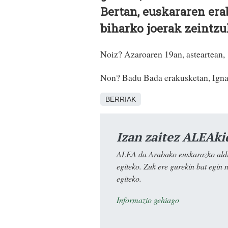
Bertan, euskararen era
biharko joerak zeintzu
Noiz? Azaroaren 19an, asteartean,
Non? Badu Bada erakusketan, Igna
BERRIAK
Izan zaitez ALEAki
ALEA da Arabako euskarazko aldiz
egiteko. Zuk ere gurekin bat egin 
egiteko.
Informazio gehiago