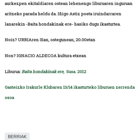
aurkezpen ekitaldiaren ostean lehenengo liburuaren inguruan
aritzeko parada heldu da. Iñigo Astiz poeta iruindarraren
lanarekin -Baita hondakinak ere- hasiko dugu ikasturtea.
Noiz? URRIAren 31an, ostegunean, 20.00etan
Non? IGNACIO ALDECOA kultura etxean
Liburua:
Baita hondakinak ere
, Susa. 2012
Gasteizko Irakurle Klubaren 13/14 ikasturteko liburuen zerrenda
osoa
BERRIAK