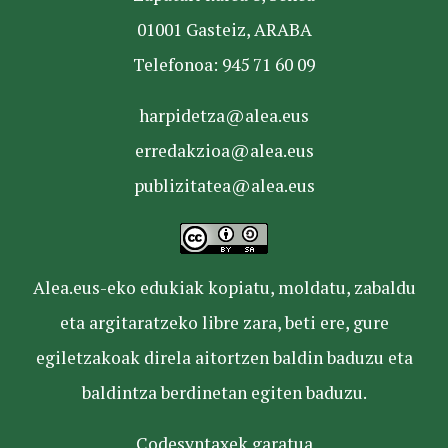
01001 Gasteiz, ARABA
Telefonoa: 945 71 60 09
harpidetza@alea.eus
erredakzioa@alea.eus
publizitatea@alea.eus
Alea.eus-eko edukiak kopiatu, moldatu, zabaldu
eta argitaratzeko libre zara, beti ere, gure
egiletzakoak direla aitortzen baldin baduzu eta
baldintza berdinetan egiten baduzu.
Codesyntaxek garatua