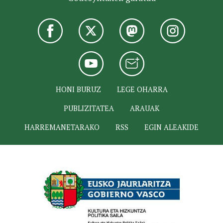
HONI BURUZ
LEGE OHARRA
PUBLIZITATEA
ARAUAK
HARREMANETARAKO
RSS
EGIN ALEAKIDE