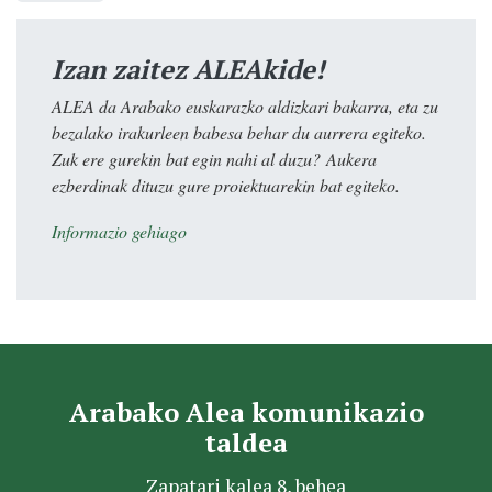
Izan zaitez ALEAkide!
ALEA da Arabako euskarazko aldizkari bakarra, eta zu
bezalako irakurleen babesa behar du aurrera egiteko.
Zuk ere gurekin bat egin nahi al duzu? Aukera
ezberdinak dituzu gure proiektuarekin bat egiteko.
Informazio gehiago
Arabako Alea komunikazio
taldea
Zapatari kalea 8, behea