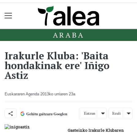
ARABA
Irakurle Kluba: 'Baita
hondakinak ere' Iñigo
Astiz
Euskararen Agenda
2013ko urriaren 23a
Entzun
Itzuli
Gehitu gaitzazu Googlen
Gasteizko Irakurle Klubaren