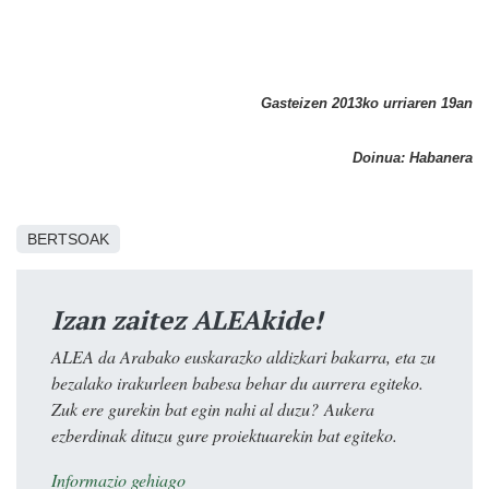
Gasteizen 2013ko urriaren 19an
Doinua:
Habanera
BERTSOAK
Izan zaitez ALEAkide!
ALEA da Arabako euskarazko aldizkari bakarra, eta zu
bezalako irakurleen babesa behar du aurrera egiteko.
Zuk ere gurekin bat egin nahi al duzu? Aukera
ezberdinak dituzu gure proiektuarekin bat egiteko.
Informazio gehiago