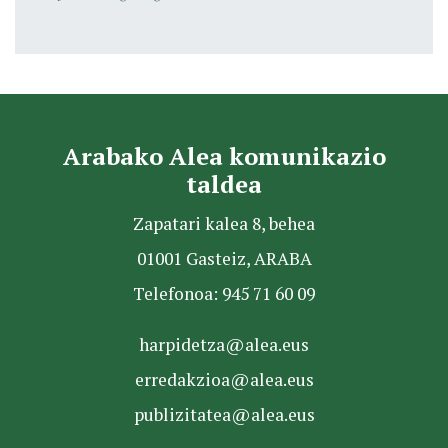
Arabako Alea komunikazio
taldea
Zapatari kalea 8, behea
01001 Gasteiz, ARABA
Telefonoa: 945 71 60 09
harpidetza@alea.eus
erredakzioa@alea.eus
publizitatea@alea.eus