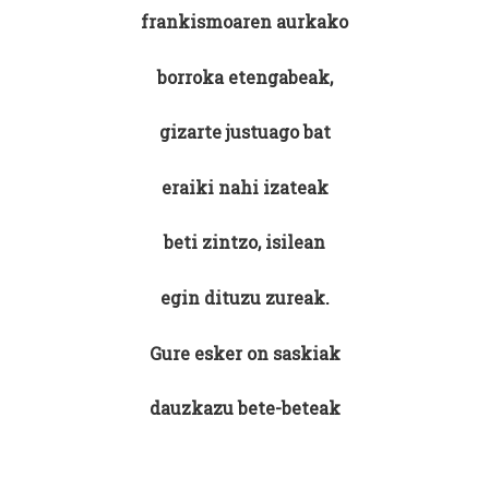
frankismoaren aurkako
borroka etengabeak,
gizarte justuago bat
eraiki nahi izateak
beti zintzo, isilean
egin dituzu zureak.
Gure esker on saskiak
dauzkazu bete-beteak