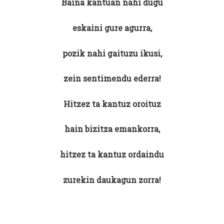
Baina kantuan nahi dugu
eskaini gure agurra,
pozik nahi gaituzu ikusi,
zein sentimendu ederra!
Hitzez ta kantuz oroituz
hain bizitza emankorra,
hitzez ta kantuz ordaindu
zurekin daukagun zorra!