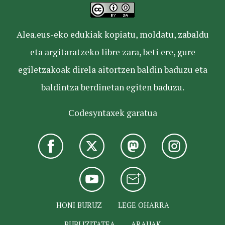
Alea.eus-eko edukiak kopiatu, moldatu, zabaldu
eta argitaratzeko libre zara, beti ere, gure
egiletzakoak direla aitortzen baldin baduzu eta
baldintza berdinetan egiten baduzu.
Codesyntaxek garatua
HONI BURUZ
LEGE OHARRA
PUBLIZITATEA
ARAUAK