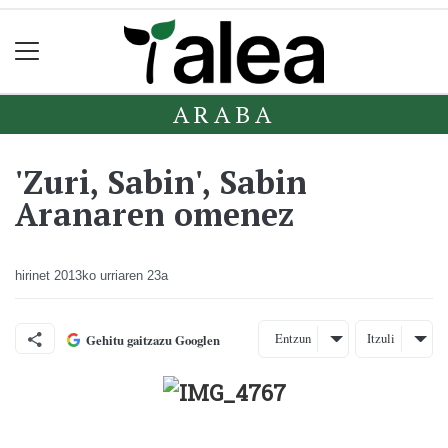
ARABA
'Zuri, Sabin', Sabin
Aranaren omenez
hirinet
2013ko urriaren 23a
Entzun
Itzuli
Gehitu gaitzazu Googlen