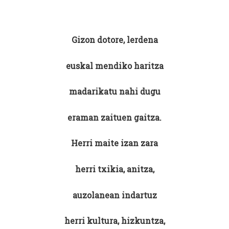
Gizon dotore, lerdena
euskal mendiko haritza
madarikatu nahi dugu
eraman zaituen gaitza.
Herri maite izan zara
herri txikia, anitza,
auzolanean indartuz
herri kultura, hizkuntza,