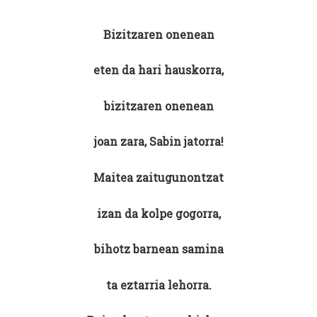
Bizitzaren onenean
eten da hari hauskorra,
bizitzaren onenean
joan zara, Sabin jatorra!
Maitea zaitugunontzat
izan da kolpe gogorra,
bihotz barnean samina
ta eztarria lehorra.