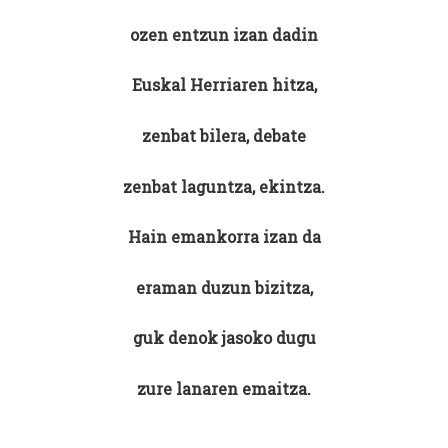
ozen entzun izan dadin
Euskal Herriaren hitza,
zenbat bilera, debate
zenbat laguntza, ekintza.
Hain emankorra izan da
eraman duzun bizitza,
guk denok jasoko dugu
zure lanaren emaitza.