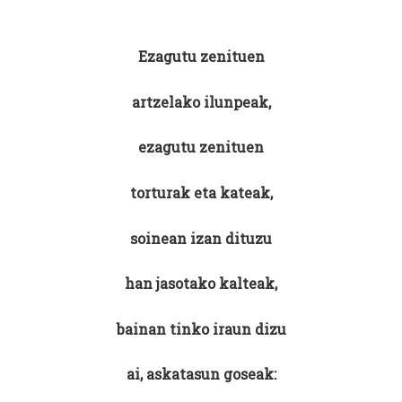
Ezagutu zenituen
artzelako ilunpeak,
ezagutu zenituen
torturak eta kateak,
soinean izan dituzu
han jasotako kalteak,
bainan tinko iraun dizu
ai, askatasun goseak: