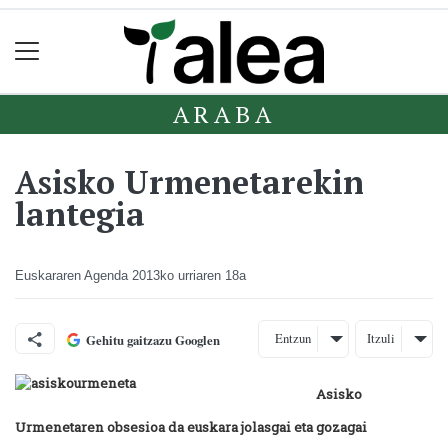
ARABA
Asisko Urmenetarekin
lantegia
Euskararen Agenda
2013ko urriaren 18a
Entzun
Itzuli
Gehitu gaitzazu Googlen
Asisko
Urmenetaren obsesioa da euskara jolasgai eta gozagai