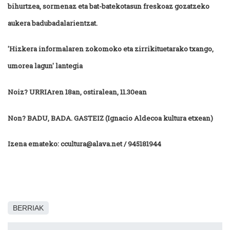
bihurtzea, sormenaz eta bat-batekotasun freskoaz gozatzeko
aukera badubadalarientzat.
'Hizkera informalaren zokomoko eta zirrikituetarako txango,
umorea lagun' lantegia
Noiz? URRIAren 18an, ostiralean, 11.30ean
Non? BADU, BADA. GASTEIZ (Ignacio Aldecoa kultura etxean)
Izena emateko: ccultura@alava.net / 945181944
BERRIAK