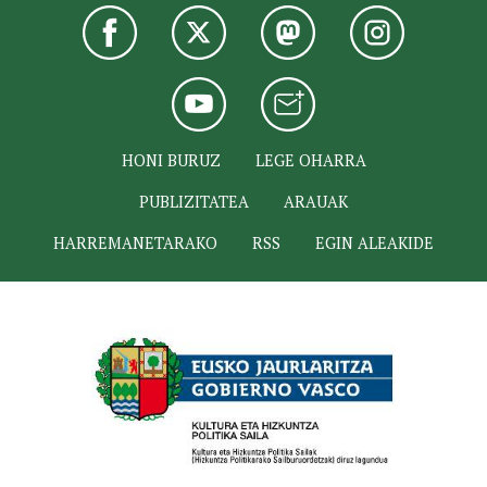
HONI BURUZ
LEGE OHARRA
PUBLIZITATEA
ARAUAK
HARREMANETARAKO
RSS
EGIN ALEAKIDE