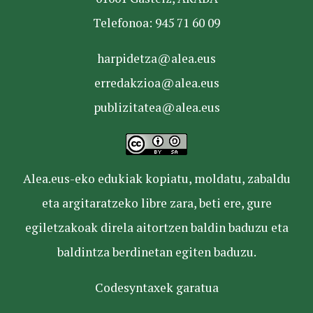
Telefonoa: 945 71 60 09
harpidetza@alea.eus
erredakzioa@alea.eus
publizitatea@alea.eus
Alea.eus-eko edukiak kopiatu, moldatu, zabaldu
eta argitaratzeko libre zara, beti ere, gure
egiletzakoak direla aitortzen baldin baduzu eta
baldintza berdinetan egiten baduzu.
Codesyntaxek garatua