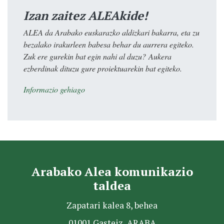
Izan zaitez ALEAkide!
ALEA da Arabako euskarazko aldizkari bakarra, eta zu
bezalako irakurleen babesa behar du aurrera egiteko.
Zuk ere gurekin bat egin nahi al duzu? Aukera
ezberdinak dituzu gure proiektuarekin bat egiteko.
Informazio gehiago
Arabako Alea komunikazio
taldea
Zapatari kalea 8, behea
01001 Gasteiz, ARABA