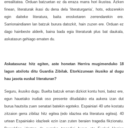
errealitatea. Orduan batzuetan ez da erraza marra hori ikustea. Azken
finean, literaturak ikasi du dena dela ‘literaturgarria’, hots, edozerekin
egin daiteke literatura, baita erosketaren zerrendarekin ere.
Sarrionaindiaren lan batzuk burura datozkit, hain zuzen ere. Orduan ez
dago hainbeste alderik, baina bada egia literaturak plus bat daukala,
askatasun gehiago ematen du.
Askatasunaz hitz egiten, aste honetan Herrira mugimenduko 18
lagun atxilotu ditu Guardia Zibilak. Etorkizunean ikusiko al dugu
hau jasota euskal literaturan?
Seguru, ikusiko dugu. Buelta batzuk eman dizkiot kontu honi, batez ere,
egun hauetako irudiak oso presente ditudalako eta aukera izan dut
burua hautsita zuen senatari batekin egoteko. Espainiari 40 urte kostatu
zitzaion gerra zibilaz hitz egitea (edo idaztea eta literatura egitea). 40
urtean Espainiako idazleek ezin izan zuten beraien tragedia fikzionatu.