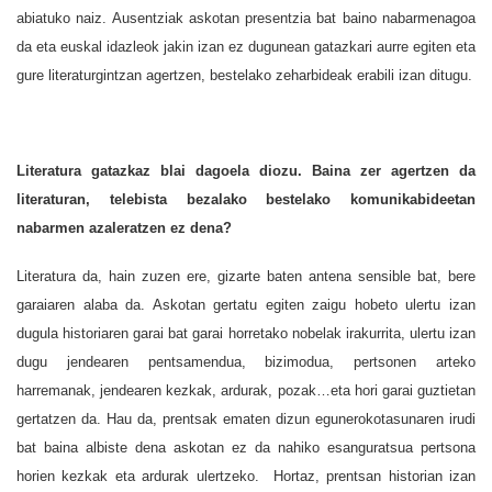
abiatuko naiz. Ausentziak askotan presentzia bat baino nabarmenagoa
da eta euskal idazleok jakin izan ez dugunean gatazkari aurre egiten eta
gure literaturgintzan agertzen, bestelako zeharbideak erabili izan ditugu.
Literatura gatazkaz blai dagoela diozu. Baina zer agertzen da
literaturan, telebista bezalako bestelako komunikabideetan
nabarmen azaleratzen ez dena?
Literatura da, hain zuzen ere, gizarte baten antena sensible bat, bere
garaiaren alaba da. Askotan gertatu egiten zaigu hobeto ulertu izan
dugula historiaren garai bat garai horretako nobelak irakurrita, ulertu izan
dugu jendearen pentsamendua, bizimodua, pertsonen arteko
harremanak, jendearen kezkak, ardurak, pozak…eta hori garai guztietan
gertatzen da. Hau da, prentsak ematen dizun egunerokotasunaren irudi
bat baina albiste dena askotan ez da nahiko esanguratsua pertsona
horien kezkak eta ardurak ulertzeko. Hortaz, prentsan historian izan