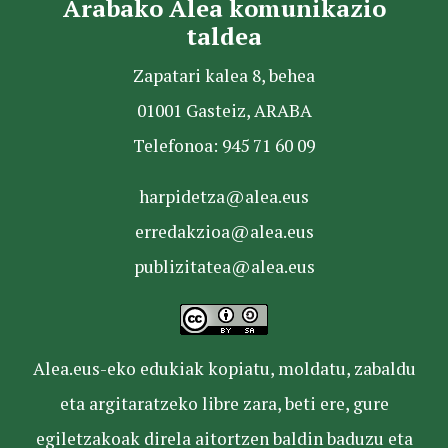
Arabako Alea komunikazio
taldea
Zapatari kalea 8, behea
01001 Gasteiz, ARABA
Telefonoa: 945 71 60 09
harpidetza@alea.eus
erredakzioa@alea.eus
publizitatea@alea.eus
Alea.eus-eko edukiak kopiatu, moldatu, zabaldu
eta argitaratzeko libre zara, beti ere, gure
egiletzakoak direla aitortzen baldin baduzu eta