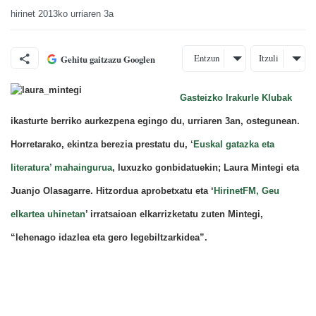
hirinet
2013ko urriaren 3a
Entzun
Itzuli
Gehitu gaitzazu Googlen
Gasteizko Irakurle Klubak
ikasturte berriko aurkezpena egingo du, urriaren 3an, ostegunean.
Horretarako, ekintza berezia prestatu du,
‘Euskal gatazka eta
literatura’ mahaingurua
, luxuzko gonbidatuekin; Laura Mintegi eta
Juanjo Olasagarre. Hitzordua aprobetxatu eta ‘
HirinetFM, Geu
elkartea uhinetan
’ irratsaioan elkarrizketatu zuten Mintegi,
“lehenago idazlea eta gero legebiltzarkidea”.