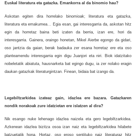
Euskal literatura eta gatazka. Emankorra al da binomio hau?
Askotan egiten dira horrelako binomioak; literatura eta gatazka,
literatura eta emakumea… Egia esan, gai interesgarria da, askotan hitz
egin da horretaz baina beti izaten da berria, izan ere, hori da
interesgarria. Gainera, oraingo honetan, Mikel Aierbe egongo da gidari,
oso jantzia da gaian, berak badauka zer esana horretaz ere eta oso
planteamendu interesgarria egin digu Juanjori eta niri. Biok idatzitako
nobeletatik abiatuta, hausnarketa bat egingo dugu, ia zer nolako eragin
daukan gatazkak literaturgintzan. Finean, bidaia bat izango da.
Legebiltzarkidea izateaz gain, idazlea ere bazara. Gatazkaren
nondik norakoak zure idatzietan ere islatzen al dira?
Nik esango nuke lehenago idazlea naizela eta gero legebiltzarkidea.
Azkenean idazlea bizitza osoa izan naiz eta legebiltzarkidea hilabete
batzuetatik hona. Hortaz, oso eroso sentituko naiz literaturaz hitz