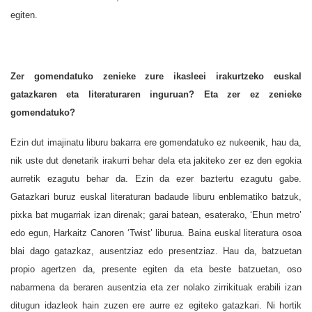
egiten.
Zer gomendatuko zenieke zure ikasleei irakurtzeko euskal
gatazkaren eta literaturaren inguruan? Eta zer ez zenieke
gomendatuko?
Ezin dut imajinatu liburu bakarra ere gomendatuko ez nukeenik, hau da,
nik uste dut denetarik irakurri behar dela eta jakiteko zer ez den egokia
aurretik ezagutu behar da. Ezin da ezer baztertu ezagutu gabe.
Gatazkari buruz euskal literaturan badaude liburu enblematiko batzuk,
pixka bat mugarriak izan direnak; garai batean, esaterako, ‘Ehun metro’
edo egun, Harkaitz Canoren ‘Twist’ liburua. Baina euskal literatura osoa
blai dago gatazkaz, ausentziaz edo presentziaz. Hau da, batzuetan
propio agertzen da, presente egiten da eta beste batzuetan, oso
nabarmena da beraren ausentzia eta zer nolako zirrikituak erabili izan
ditugun idazleok hain zuzen ere aurre ez egiteko gatazkari. Ni hortik