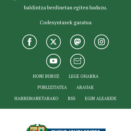
baldintza berdinetan egiten baduzu.
Codesyntaxek garatua
HONI BURUZ
LEGE OHARRA
PUBLIZITATEA
ARAUAK
HARREMANETARAKO
RSS
EGIN ALEAKIDE