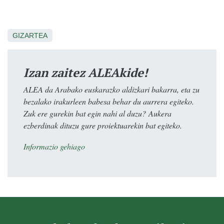
GIZARTEA
Izan zaitez ALEAkide!
ALEA da Arabako euskarazko aldizkari bakarra, eta zu
bezalako irakurleen babesa behar du aurrera egiteko.
Zuk ere gurekin bat egin nahi al duzu? Aukera
ezberdinak dituzu gure proiektuarekin bat egiteko.
Informazio gehiago