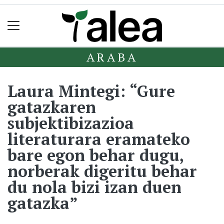
ARABA
Laura Mintegi: “Gure
gatazkaren
subjektibizazioa
literaturara eramateko
bare egon behar dugu,
norberak digeritu behar
du nola bizi izan duen
gatazka”