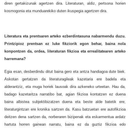
diren gertakizunak agertzen dira. Literaturan, aldiz, pertsona horien
kosmogonia eta munduarekiko duten ikuspegia agertzen dira.
Literatura eta prentsaren arteko ezberdintasuna nabarmendu duzu.
Printzipioz prentsan ez luke fikziorik egon behar, baina nola
konpontzen da, ordea, literaturan fikzioa eta errealitatearen arteko
harremana?
Egia esan, desberdindu ditut baina gero eta antza handiagoa dute biek.
Askotan gertatzen da literaturagileak kazetaria ere badela eta
alderantziz, eta muga horiek lausoak dira azkeneko urteetan. Hau da,
badago kazetaritza narratibo bat, agian fikzioa kontatzen ez duena
baina albistea subjektibizatzen duena eta beste alde batetik ere,
literaturgintzan ere kronika sartzen da. Kasu batzuetan ere autofikzioa
deitzen dena sartzen da, norberaren bizipenak eta eskarmentua ardatz
hartuta horren gainean narratu, baina ez da guztiz fikzioa edo