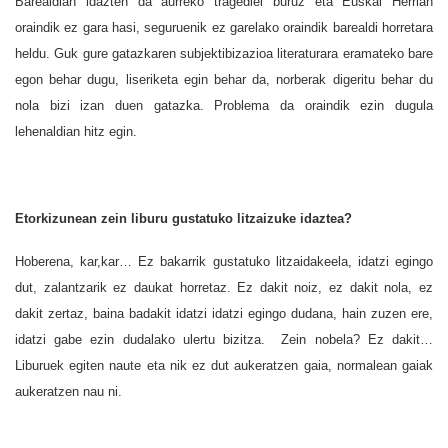
Barealdian idazten da aurreko tragediei buruz eta Euskal Herrian
oraindik ez gara hasi, seguruenik ez garelako oraindik barealdi horretara
heldu. Guk gure gatazkaren subjektibizazioa literaturara eramateko bare
egon behar dugu, liseriketa egin behar da, norberak digeritu behar du
nola bizi izan duen gatazka. Problema da oraindik ezin dugula
lehenaldian hitz egin.
Etorkizunean zein liburu gustatuko litzaizuke idaztea?
Hoberena, kar,kar… Ez bakarrik gustatuko litzaidakeela, idatzi egingo
dut, zalantzarik ez daukat horretaz. Ez dakit noiz, ez dakit nola, ez
dakit zertaz, baina badakit idatzi idatzi egingo dudana, hain zuzen ere,
idatzi gabe ezin dudalako ulertu bizitza. Zein nobela? Ez dakit…
Liburuek egiten naute eta nik ez dut aukeratzen gaia, normalean gaiak
aukeratzen nau ni.