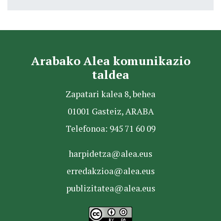
Arabako Alea komunikazio
taldea
Zapatari kalea 8, behea
01001 Gasteiz, ARABA
Telefonoa: 945 71 60 09
harpidetza@alea.eus
erredakzioa@alea.eus
publizitatea@alea.eus