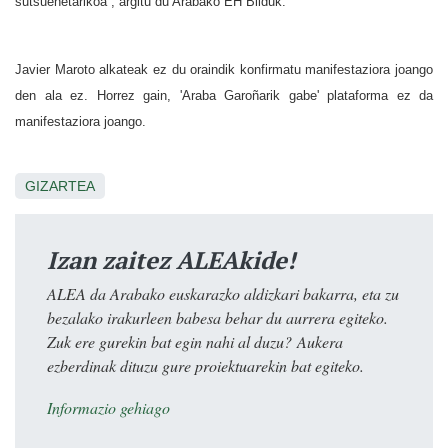
sutsuenetarikoa”, argitu du Arabako EH Bilduk.
Javier Maroto alkateak ez du oraindik konfirmatu manifestaziora joango
den ala ez. Horrez gain, 'Araba Garoñarik gabe' plataforma ez da
manifestaziora joango.
GIZARTEA
Izan zaitez ALEAkide!
ALEA da Arabako euskarazko aldizkari bakarra, eta zu
bezalako irakurleen babesa behar du aurrera egiteko.
Zuk ere gurekin bat egin nahi al duzu? Aukera
ezberdinak dituzu gure proiektuarekin bat egiteko.
Informazio gehiago