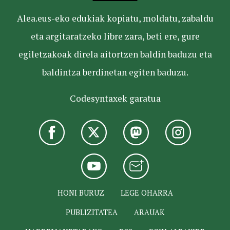
Alea.eus-eko edukiak kopiatu, moldatu, zabaldu
eta argitaratzeko libre zara, beti ere, gure
egiletzakoak direla aitortzen baldin baduzu eta
baldintza berdinetan egiten baduzu.
Codesyntaxek garatua
HONI BURUZ
LEGE OHARRA
PUBLIZITATEA
ARAUAK