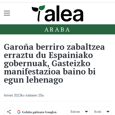
ARABA
Garoña berriro zabaltzea
erraztu du Espainiako
gobernuak, Gasteizko
manifestazioa baino bi
egun lehenago
hirinet
2013ko irailaren 20a
Entzun
Itzuli
Gehitu gaitzazu Googlen