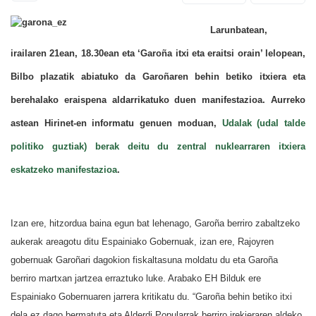
Larunbatean,
irailaren 21ean, 18.30ean eta ‘Garoña itxi eta eraitsi orain’ lelopean,
Bilbo plazatik abiatuko da Garoñaren behin betiko itxiera eta
berehalako eraispena aldarrikatuko duen manifestazioa. Aurreko
astean Hirinet-en informatu genuen moduan,
Udalak (udal talde
politiko guztiak) berak deitu du zentral nuklearraren itxiera
eskatzeko manifestazioa
.
Izan ere, hitzordua baina egun bat lehenago, Garoña berriro zabaltzeko
aukerak areagotu ditu Espainiako Gobernuak, izan ere, Rajoyren
gobernuak Garoñari dagokion fiskaltasuna moldatu du eta Garoña
berriro martxan jartzea erraztuko luke. Arabako EH Bilduk ere
Espainiako Gobernuaren jarrera kritikatu du. “Garoña behin betiko itxi
dela ez dago bermatuta eta Alderdi Popularrak berriro irekieraren aldeko