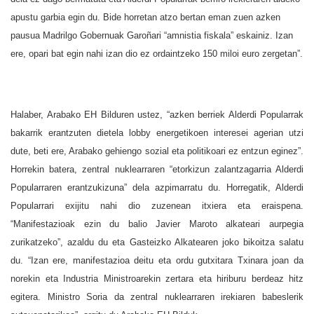
apustu garbia egin du. Bide horretan atzo bertan eman zuen azken
pausua Madrilgo Gobernuak Garoñari “amnistia fiskala” eskainiz. Izan
ere, opari bat egin nahi izan dio ez ordaintzeko 150 miloi euro zergetan”.
Halaber, Arabako EH Bilduren ustez, “azken berriek Alderdi Popularrak
bakarrik erantzuten dietela lobby energetikoen interesei agerian utzi
dute, beti ere, Arabako gehiengo sozial eta politikoari ez entzun eginez”.
Horrekin batera, zentral nuklearraren “etorkizun zalantzagarria Alderdi
Popularraren erantzukizuna” dela azpimarratu du. Horregatik, Alderdi
Popularrari exijitu nahi dio zuzenean itxiera eta eraispena.
“Manifestazioak ezin du balio Javier Maroto alkateari aurpegia
zurikatzeko”, azaldu du eta Gasteizko Alkatearen joko bikoitza salatu
du. “Izan ere, manifestazioa deitu eta ordu gutxitara Txinara joan da
norekin eta Industria Ministroarekin zertara eta hiriburu berdeaz hitz
egitera. Ministro Soria da zentral nuklearraren irekiaren babeslerik