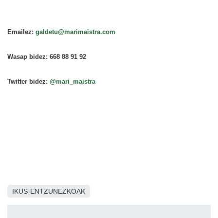
Emailez:
galdetu@marimaistra.com
Wasap bidez: 668 88 91 92
Twitter bidez:
@mari_maistra
IKUS-ENTZUNEZKOAK