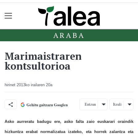
ARABA
Marimaistraren
kontsultorioa
hirinet
2013ko irailaren 20a
Entzun
Itzuli
Gehitu gaitzazu Googlen
Asko aurreratu badugu ere, asko falta zaio euskarari oraindik
hizkuntza erabat normalizatua izateko, eta horrek zalantza eta