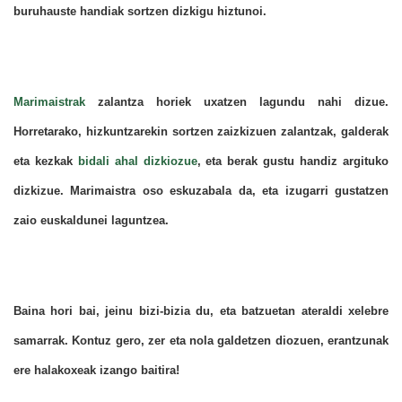
buruhauste handiak sortzen dizkigu hiztunoi.
Marimaistrak
zalantza horiek uxatzen lagundu nahi dizue.
Horretarako, hizkuntzarekin sortzen zaizkizuen zalantzak, galderak
eta kezkak
bidali ahal dizkiozue
, eta berak gustu handiz argituko
dizkizue. Marimaistra oso eskuzabala da, eta izugarri gustatzen
zaio euskaldunei laguntzea.
Baina hori bai, jeinu bizi-bizia du, eta batzuetan ateraldi xelebre
samarrak. Kontuz gero, zer eta nola galdetzen diozuen, erantzunak
ere halakoxeak izango baitira!