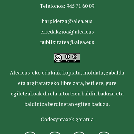
Telefonoa: 945 71 60 09
harpidetza@alea.eus
erredakzioa@alea.eus
publizitatea@alea.eus
Alea.eus-eko edukiak kopiatu, moldatu, zabaldu
eta argitaratzeko libre zara, beti ere, gure
egiletzakoak direla aitortzen baldin baduzu eta
baldintza berdinetan egiten baduzu.
Codesyntaxek garatua