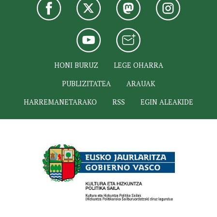
HONI BURUZ
LEGE OHARRA
PUBLIZITATEA
ARAUAK
HARREMANETARAKO
RSS
EGIN ALEAKIDE