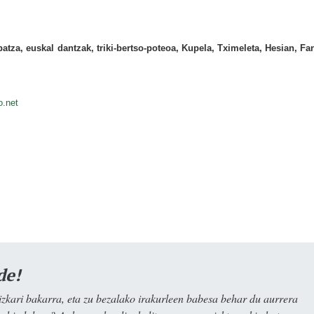
atza, euskal dantzak, triki-bertso-poteoa, Kupela, Tximeleta, Hesian, Fa
o.net
de!
kari bakarra, eta zu bezalako irakurleen babesa behar du aurrera