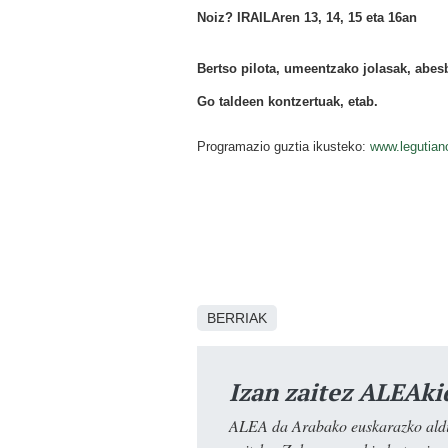
Noiz? IRAILAren 13, 14, 15 eta 16an
Bertso pilota, umeentzako jolasak, abesb
Go taldeen kontzertuak, etab.
Programazio guztia ikusteko:
www.legutian
BERRIAK
Izan zaitez ALEAki
ALEA da Arabako euskarazko aldiz