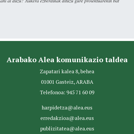
nahi al duzu? Aukera ezberdinak dituzu gure proiektuarekin bat
Arabako Alea komunikazio taldea
Zapatari kalea 8, behea
01001 Gasteiz, ARABA
Telefonoa: 945 71 60 09
harpidetza@alea.eus
erredakzioa@alea.eus
publizitatea@alea.eus