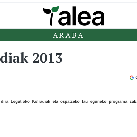
ARABA
diak 2013
 dira Legutioko Kofradiak eta ospatzeko lau eguneko programa zab