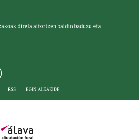
tzakoak direla aitortzen baldin baduzu eta
RSS
EGIN ALEAKIDE