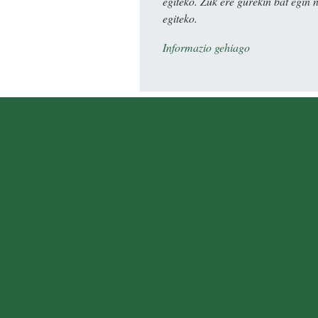
egiteko. Zuk ere gurekin bat egin 
egiteko.
Informazio gehiago