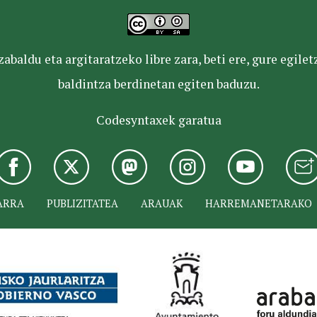
baldu eta argitaratzeko libre zara, beti ere, gure egile
baldintza berdinetan egiten baduzu.
Codesyntaxek garatua
ARRA
PUBLIZITATEA
ARAUAK
HARREMANETARAKO