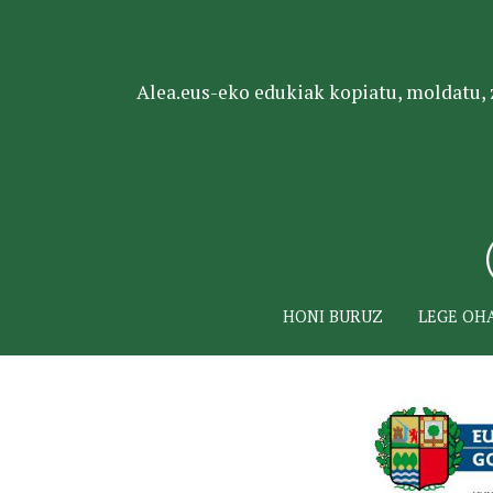
Alea.eus-eko edukiak kopiatu, moldatu, za
HONI BURUZ
LEGE OH