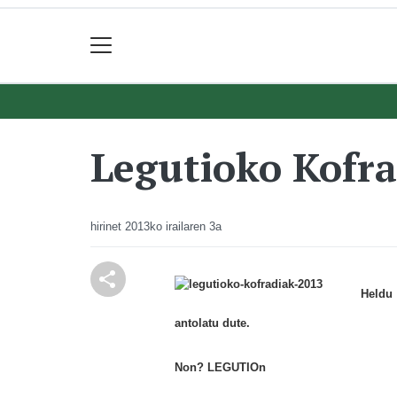
Legutioko Kofra
hirinet
2013ko irailaren 3a
Heldu
antolatu dute.
Non? LEGUTIOn