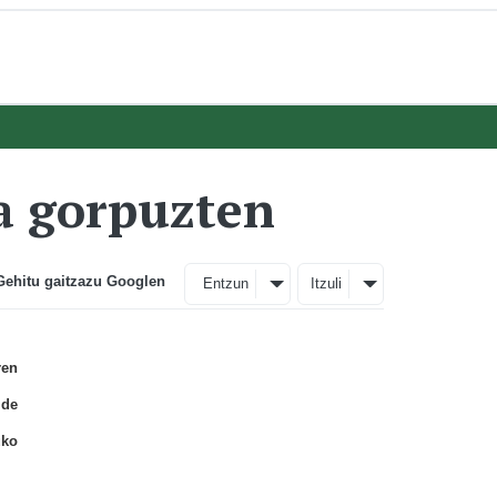
a gorpuzten
Gehitu gaitzazu Googlen
Entzun
Itzuli
ren
lde
uko