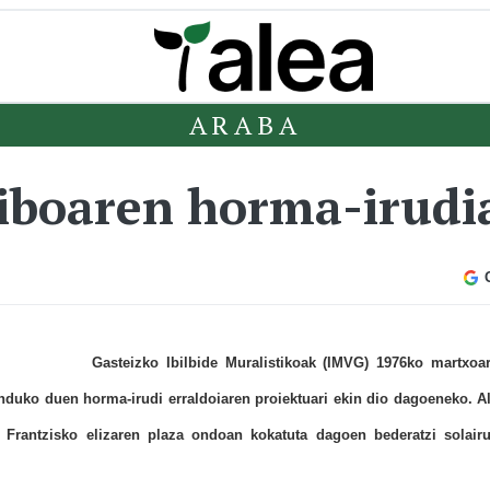
ARABA
iboaren horma-irudi
Gasteizko Ibilbide Muralistikoak (IMVG) 1976ko martxoa
nduko duen horma-irudi erraldoiaren proiektuari ekin dio dagoeneko. A
 Frantzisko elizaren plaza ondoan kokatuta dagoen bederatzi solair