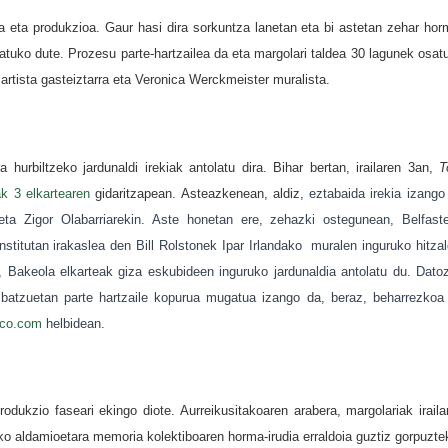
a eta produkzioa. Gaur hasi dira sorkuntza lanetan eta bi astetan zehar hor
datuko dute. Prozesu parte-hartzailea da eta
margolari taldea 30 lagunek osat
artista gasteiztarra eta Veronica Werckmeister muralista.
 hurbiltzeko jardunaldi irekiak antolatu dira. Bihar bertan, irailaren 3an,
T
k 3 elkartearen
gidaritzapean. Asteazkenean, aldiz,
eztabaida irekia izango
ta Zigor Olabarriarekin. Aste honetan ere, zehazki ostegunean,
Belfast
Institutan irakaslea den Bill Rolstonek
Ipar Irlandako muralen inguruko hitzal
n, Bakeola elkarteak giza eskubideen inguruko jardunaldia antolatu du. Dato
 batzuetan parte hartzaile kopurua mugatua izango da, beraz, beharrezkoa
ico.com
helbidean.
rodukzio faseari ekingo diote. Aurreikusitakoaren arabera, margolariak iraila
suko aldamioetara memoria kolektiboaren horma-irudia erraldoia guztiz gorpuzte