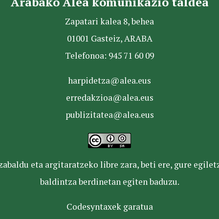
Arabako Alea komunikazio taldea
Zapatari kalea 8, behea
01001 Gasteiz, ARABA
Telefonoa: 945 71 60 09
harpidetza@alea.eus
erredakzioa@alea.eus
publizitatea@alea.eus
baldu eta argitaratzeko libre zara, beti ere, gure egile
baldintza berdinetan egiten baduzu.
Codesyntaxek garatua