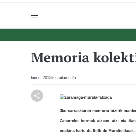
Memoria kolekt
hirinet
2013ko irailaren 2a
3ko sarraskiaren memoria bizirik mante
Zaharreko hormak atzean utzi eta San
eraikina hartu du Ibilbide Muralistikoak.