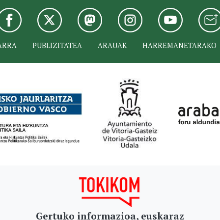
ARRA
PUBLIZITATEA
ARAUAK
HARREMANETARAKO
Gertuko informazioa, euskaraz