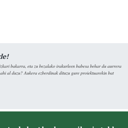
de!
kari bakarra, eta zu bezalako irakurleen babesa behar du aurrera
nahi al duzu? Aukera ezberdinak dituzu gure proiektuarekin bat