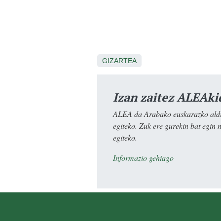
GIZARTEA
Izan zaitez ALEAki
ALEA da Arabako euskarazko aldiz
egiteko. Zuk ere gurekin bat egin 
egiteko.
Informazio gehiago