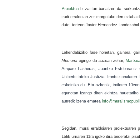
Proiektua
bi zatitan banatzen da: sorkuntz
irudi erraldoian zer margotuko den eztabai
dute, tartean Javier Hernandez Landazabal 
Lehendabiziko fase honetan, gainera, gaira
Memoria
egingo da auzoan zehar,
Martxoa
Amparo Lasheras, Juantxo Estebarantz e
Unibertsitateko Justizia Trantsizionalaren 
eskainiko du. Eta azkenik, irailaren 10ea
egunotan izango diren ekintza hauetariko
aurretik izena ematea
info@muralismopubl
Segidan, mural erraldoiaren proiektuaren p
16tik urriaren 11ra igoko dira bederatzi pi