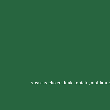
Alea.eus-eko edukiak kopiatu, moldatu, za