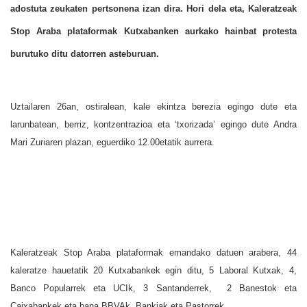
adostuta zeukaten pertsonena izan dira. Hori dela eta, Kaleratzeak
Stop Araba plataformak Kutxabanken aurkako hainbat protesta
burutuko ditu datorren asteburuan.
Uztailaren 26an, ostiralean, kale ekintza berezia egingo dute eta
larunbatean, berriz, kontzentrazioa eta ‘txorizada’ egingo dute Andra
Mari Zuriaren plazan, eguerdiko 12.00etatik aurrera.
Kaleratzeak Stop Araba plataformak emandako datuen arabera, 44
kaleratze hauetatik 20 Kutxabankek egin ditu, 5 Laboral Kutxak, 4,
Banco Popularrek eta UCIk, 3 Santanderrek, 2 Banestok eta
Caixabankek eta bana BBVAk, Bankiak eta Pastorrek.