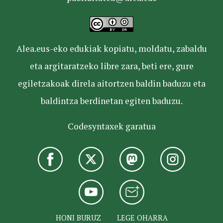
Alea.eus-eko edukiak kopiatu, moldatu, zabaldu
eta argitaratzeko libre zara, beti ere, gure
egiletzakoak direla aitortzen baldin baduzu eta
baldintza berdinetan egiten baduzu.
Codesyntaxek garatua
HONI BURUZ
LEGE OHARRA