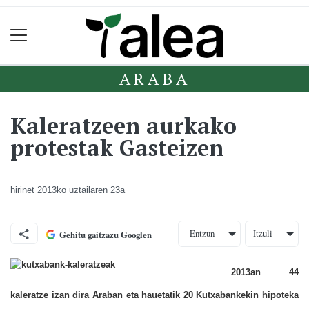
ARABA
Kaleratzeen aurkako
protestak Gasteizen
hirinet
2013ko uztailaren 23a
Entzun
Itzuli
Gehitu gaitzazu Googlen
2013an 44
kaleratze izan dira Araban eta hauetatik 20 Kutxabankekin hipoteka