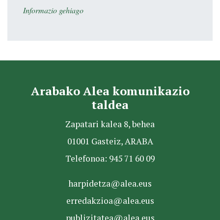
Informazio gehiago
Arabako Alea komunikazio
taldea
Zapatari kalea 8, behea
01001 Gasteiz, ARABA
Telefonoa: 945 71 60 09
harpidetza@alea.eus
erredakzioa@alea.eus
publizitatea@alea.eus