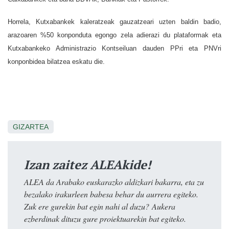
Horrela, Kutxabankek kaleratzeak gauzatzeari uzten baldin badio,
arazoaren %50 konponduta egongo zela adierazi du plataformak eta
Kutxabankeko Administrazio Kontseiluan dauden PPri eta PNVri
konponbidea bilatzea eskatu die.
GIZARTEA
Izan zaitez ALEAkide!
ALEA da Arabako euskarazko aldizkari bakarra, eta zu
bezalako irakurleen babesa behar du aurrera egiteko.
Zuk ere gurekin bat egin nahi al duzu? Aukera
ezberdinak dituzu gure proiektuarekin bat egiteko.