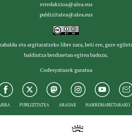
erredakzioa@alea.eus
publizitatea@alea.eus
baldu eta argitaratzeko libre zara, beti ere, gure egile
baldintza berdinetan egiten baduzu.
Codesyntaxek garatua
ARRA
PUBLIZITATEA
ARAUAK
HARREMANETARAKO