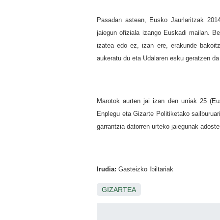
Pasadan astean, Eusko Jaurlaritzak 2014
jaiegun ofiziala izango Euskadi mailan. B
izatea edo ez, izan ere, erakunde bakoitz
aukeratu du eta Udalaren esku geratzen da 
Marotok aurten jai izan den urriak 25 (E
Enplegu eta Gizarte Politiketako sailburuar
garrantzia datorren urteko jaiegunak adost
Irudia:
Gasteizko Ibiltariak
GIZARTEA