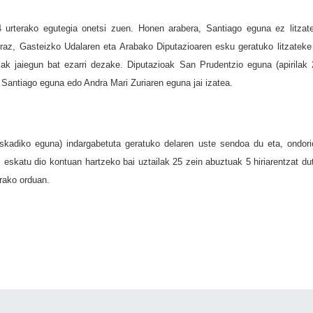
 urterako egutegia onetsi zuen. Honen arabera, Santiago eguna ez litzat
eraz, Gasteizko Udalaren eta Arabako Diputazioaren esku geratuko litzateke 
ak jaiegun bat ezarri dezake. Diputazioak San Prudentzio eguna (apirilak 
Santiago eguna edo Andra Mari Zuriaren eguna jai izatea.
uskadiko eguna) indargabetuta geratuko delaren uste sendoa du eta, ondori
i eskatu dio kontuan hartzeko bai uztailak 25 zein abuztuak 5 hiriarentzat du
erako orduan.