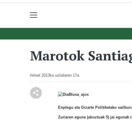
Marotok Santiag
hirinet
2013ko uztailaren 17a
Enplegu eta Gizarte Politiketako sailbur
Zuriaren eguna (abuztuak 5) jai egunak i