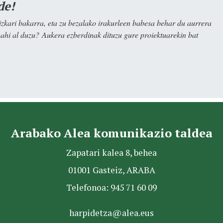
de!
kari bakarra, eta zu bezalako irakurleen babesa behar du aurrera
nahi al duzu? Aukera ezberdinak dituzu gure proiektuarekin bat
Arabako Alea komunikazio taldea
Zapatari kalea 8, behea
01001 Gasteiz, ARABA
Telefonoa: 945 71 60 09
harpidetza@alea.eus