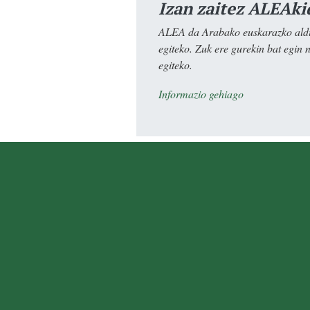
Izan zaitez ALEAki
ALEA da Arabako euskarazko aldiz
egiteko. Zuk ere gurekin bat egin 
egiteko.
Informazio gehiago