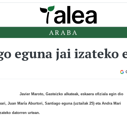
ARABA
o eguna jai izateko 
Javier Maroto, Gasteizko alkateak, eskaera ofiziala egin dio
uari, Juan María Aburtori, Santiago eguna (uztailak 25) eta Andra Mari
zateko datorren urtean.