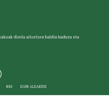
tzakoak direla aitortzen baldin baduzu eta
RSS
EGIN ALEAKIDE