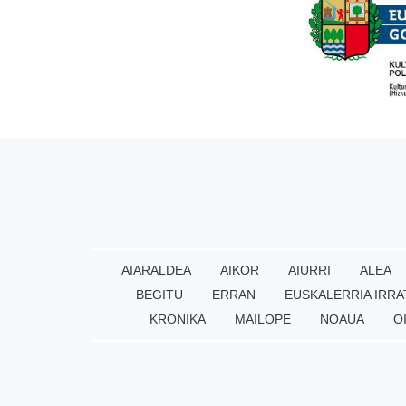
AIARALDEA
AIKOR
AIURRI
ALEA
BEGITU
ERRAN
EUSKALERRIA IRRA
KRONIKA
MAILOPE
NOAUA
O