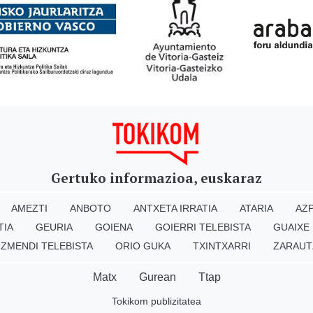
Gertuko informazioa, euskaraz
AMEZTI
ANBOTO
ANTXETA IRRATIA
ATARIA
AZP
TIA
GEURIA
GOIENA
GOIERRI TELEBISTA
GUAIXE
IZMENDI TELEBISTA
ORIO GUKA
TXINTXARRI
ZARAUT
Matx
Gurean
Ttap
Tokikom publizitatea