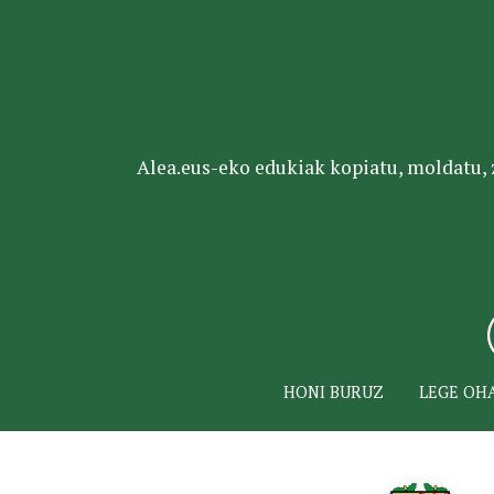
Alea.eus-eko edukiak kopiatu, moldatu, za
HONI BURUZ
LEGE OH