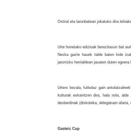
Ostiral eta larunbatean jokatuko dira lehia
Urte honetako edizioak berezitasun bat au
Neska gazte hauek talde baten kide izat
jatorrizko herrialdean jasaten duten egoera
Urtero bezala, futbolaz gain antolatzaileek
kulturak eskaintzen dira, hala nola, alde 
desberdinak (diskoteka, delegatuen afaria
Gasteiz Cup