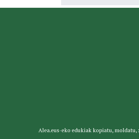
Alea.eus-eko edukiak kopiatu, moldatu, za