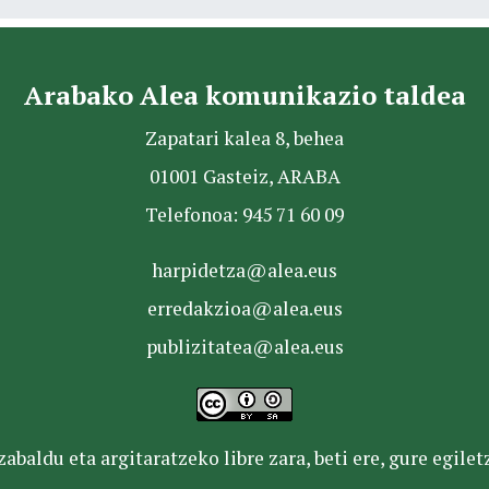
Arabako Alea komunikazio taldea
Zapatari kalea 8, behea
01001 Gasteiz, ARABA
Telefonoa: 945 71 60 09
harpidetza@alea.eus
erredakzioa@alea.eus
publizitatea@alea.eus
baldu eta argitaratzeko libre zara, beti ere, gure egile