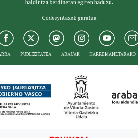
baldintza berdinetan egiten baduzu.
Codesyntaxek garatua
ARRA
PUBLIZITATEA
ARAUAK
HARREMANETARAKO