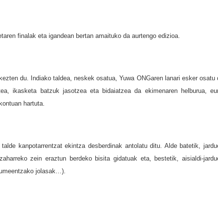
ketaren finalak eta igandean bertan amaituko da aurtengo edizioa.
rkezten du. Indiako taldea, neskek osatua, Yuwa ONGaren lanari esker osatu 
ea, ikasketa batzuk jasotzea eta bidaiatzea da ekimenaren helburua, eu
 kontuan hartuta.
 talde kanpotarrentzat ekintza desberdinak antolatu ditu. Alde batetik, jardu
zaharreko zein eraztun berdeko bisita gidatuak eta, bestetik, aisialdi-jardu
, umeentzako jolasak…).