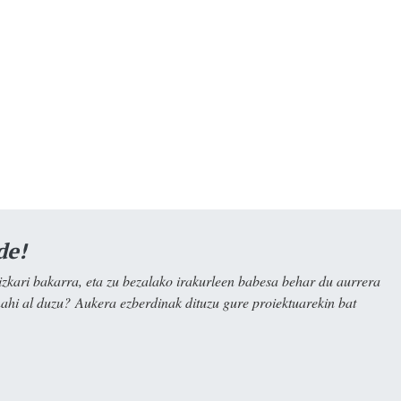
de!
kari bakarra, eta zu bezalako irakurleen babesa behar du aurrera
nahi al duzu? Aukera ezberdinak dituzu gure proiektuarekin bat