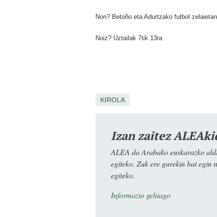
Non? Betoño eta Adurtzako futbol zelaietan
Noiz? Uztailak 7tik 13ra
KIROLA
Izan zaitez ALEAki
ALEA da Arabako euskarazko aldiz
egiteko. Zuk ere gurekin bat egin 
egiteko.
Informazio gehiago