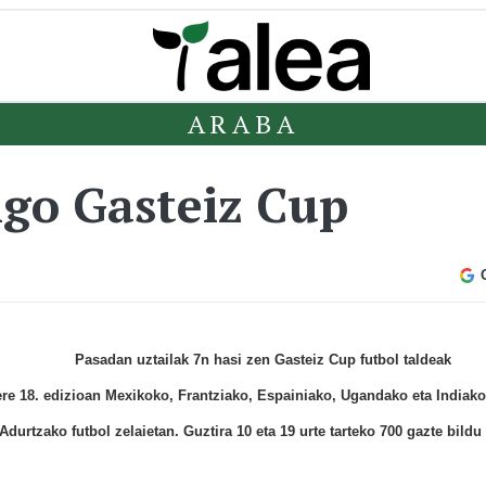
ARABA
go Gasteiz Cup
Pasadan uztailak 7n hasi zen Gasteiz Cup futbol taldeak
re 18. edizioan Mexikoko, Frantziako, Espainiako, Ugandako eta Indiako
Adurtzako futbol zelaietan. Guztira 10 eta 19 urte tarteko 700 gazte bildu