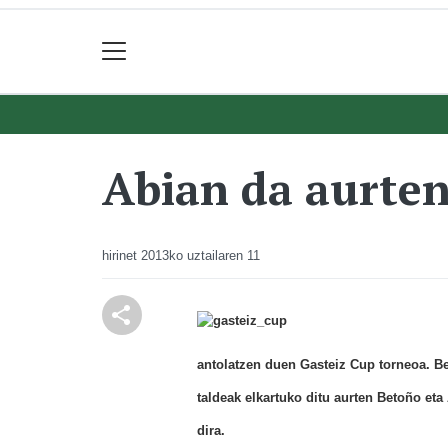
Abian da aurten
hirinet
2013ko uztailaren 11
antolatzen duen Gasteiz Cup torneoa. Be
taldeak elkartuko ditu aurten Betoño eta 
dira.