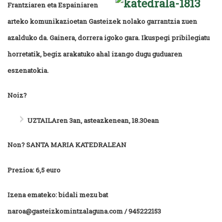
Frantziaren eta Espainiaren
arteko komunikazioetan Gasteizek nolako garrantzia zuen
azalduko da. Gainera, dorrera igoko gara. Ikuspegi pribilegiatu
horretatik, begiz arakatuko ahal izango dugu guduaren
eszenatokia.
Noiz?
UZTAILAren 3an, asteazkenean, 18.30ean
Non? SANTA MARIA KATEDRALEAN
Prezioa: 6,5 euro
Izena emateko: bidali mezu bat
naroa@gasteizkomintzalaguna.com / 945222153