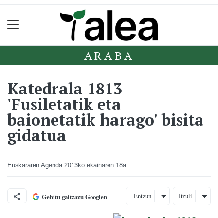
ARABA
Katedrala 1813
'Fusiletatik eta
baionetatik harago' bisita
gidatua
Euskararen Agenda
2013ko ekainaren 18a
Entzun
Itzuli
Gehitu gaitzazu Googlen