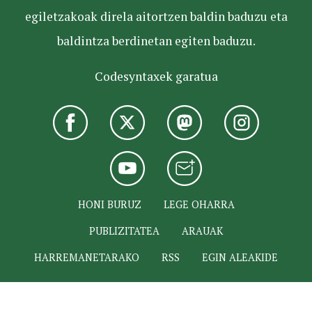
egiletzakoak direla aitortzen baldin baduzu eta
baldintza berdinetan egiten baduzu.
Codesyntaxek garatua
HONI BURUZ
LEGE OHARRA
PUBLIZITATEA
ARAUAK
HARREMANETARAKO
RSS
EGIN ALEAKIDE