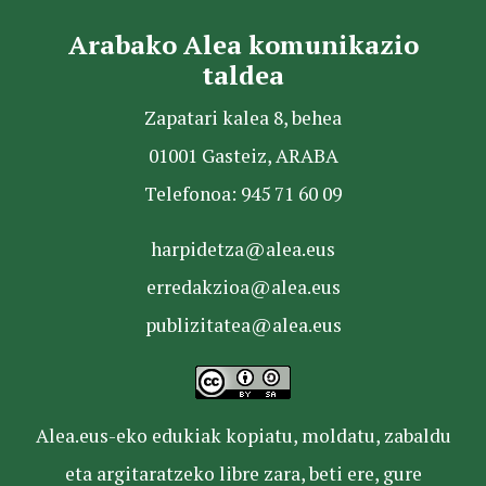
Arabako Alea komunikazio
taldea
Zapatari kalea 8, behea
01001 Gasteiz, ARABA
Telefonoa: 945 71 60 09
harpidetza@alea.eus
erredakzioa@alea.eus
publizitatea@alea.eus
Alea.eus-eko edukiak kopiatu, moldatu, zabaldu
eta argitaratzeko libre zara, beti ere, gure