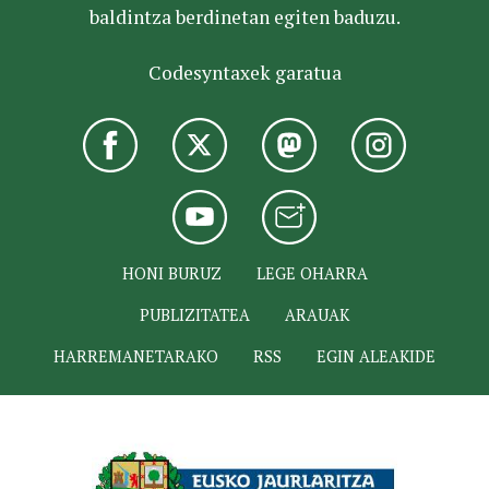
baldintza berdinetan egiten baduzu.
Codesyntaxek garatua
HONI BURUZ
LEGE OHARRA
PUBLIZITATEA
ARAUAK
HARREMANETARAKO
RSS
EGIN ALEAKIDE