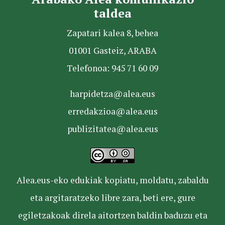
taldea
Zapatari kalea 8, behea
01001 Gasteiz, ARABA
Telefonoa: 945 71 60 09
harpidetza@alea.eus
erredakzioa@alea.eus
publizitatea@alea.eus
Alea.eus-eko edukiak kopiatu, moldatu, zabaldu
eta argitaratzeko libre zara, beti ere, gure
egiletzakoak direla aitortzen baldin baduzu eta