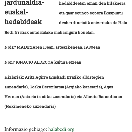
hedabideetan eman den bilakaera
eta gaur egungo egoera ikuspuntu
desberdinetatik antzertuko da Hala
Bedi Irratiak antolatutako mahainguru honetan.
Noiz? MAIATZAren 15ean, asteazkenean, 19.30ean
Non? IGNACIO ALDECOA kultura etxean
Hizlariak: Aritz Agirre (Euskadi Irratiko albistegien
zuzendaria), Gorka Bereziartua (Argiako kazetaria), Agus
Hernan (Antxeta irratiko zuzendaria) eta Alberto Barandiaran
(Hekimeneko zuzendaria)
Informazio gehiago:
halabedi.org