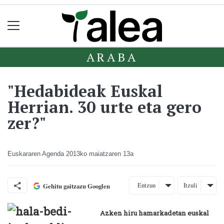
ARABA
"Hedabideak Euskal
Herrian. 30 urte eta gero
zer?"
Euskararen Agenda
2013ko maiatzaren 13a
Entzun
Itzuli
Gehitu gaitzazu Googlen
Azken hiru hamarkadetan euskal