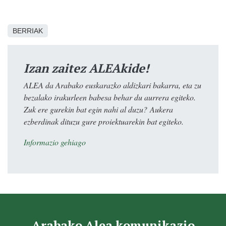
BERRIAK
Izan zaitez ALEAkide!
ALEA da Arabako euskarazko aldizkari bakarra, eta zu
bezalako irakurleen babesa behar du aurrera egiteko.
Zuk ere gurekin bat egin nahi al duzu? Aukera
ezberdinak dituzu gure proiektuarekin bat egiteko.
Informazio gehiago
Arabako Alea komunikazio