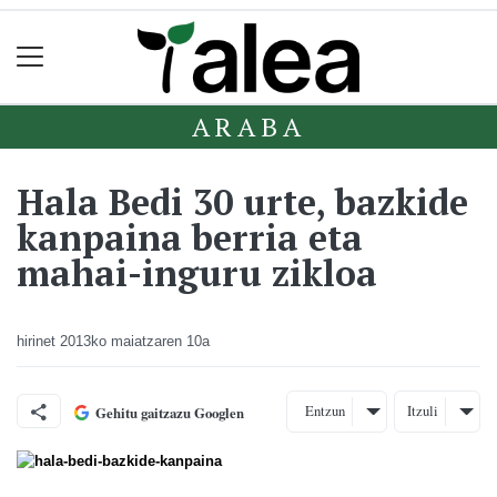
ARABA
Hala Bedi 30 urte, bazkide
kanpaina berria eta
mahai-inguru zikloa
hirinet
2013ko maiatzaren 10a
Entzun
Itzuli
Gehitu gaitzazu Googlen