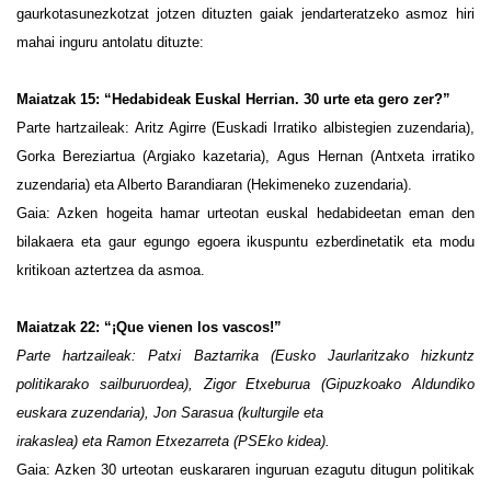
gaurkotasunezkotzat jotzen dituzten gaiak jendarteratzeko asmoz hiri
mahai inguru antolatu dituzte:
Maiatzak 15: “Hedabideak Euskal Herrian. 30 urte eta gero zer?”
Parte hartzaileak: Aritz Agirre (Euskadi Irratiko albistegien zuzendaria),
Gorka Bereziartua (Argiako kazetaria), Agus Hernan (Antxeta irratiko
zuzendaria) eta Alberto Barandiaran (Hekimeneko zuzendaria).
Gaia: Azken hogeita hamar urteotan euskal hedabideetan eman den
bilakaera eta gaur egungo egoera ikuspuntu ezberdinetatik eta modu
kritikoan aztertzea da asmoa.
Maiatzak 22: “¡Que vienen los vascos!”
Parte hartzaileak: Patxi Baztarrika (Eusko Jaurlaritzako hizkuntz
politikarako sailburuordea), Zigor Etxeburua (Gipuzkoako Aldundiko
euskara zuzendaria), Jon Sarasua (kulturgile eta
irakaslea) eta Ramon Etxezarreta (PSEko kidea).
Gaia: Azken 30 urteotan euskararen inguruan ezagutu ditugun politikak