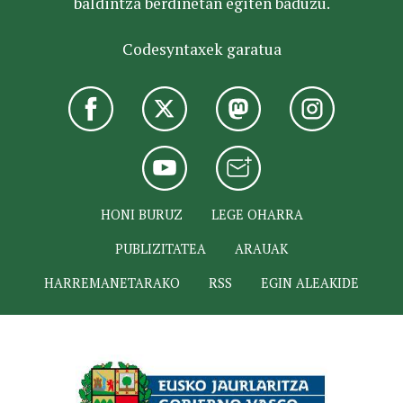
baldintza berdinetan egiten baduzu.
Codesyntaxek garatua
HONI BURUZ
LEGE OHARRA
PUBLIZITATEA
ARAUAK
HARREMANETARAKO
RSS
EGIN ALEAKIDE