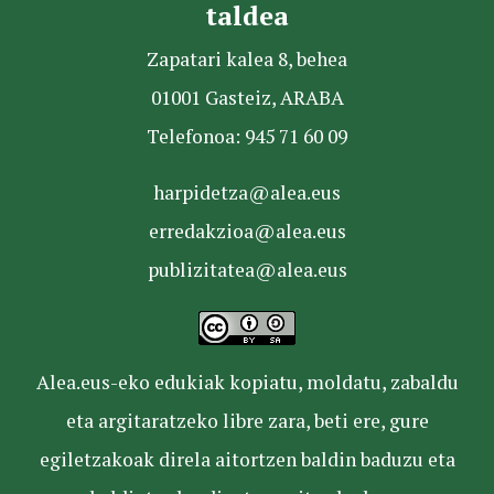
taldea
Zapatari kalea 8, behea
01001 Gasteiz, ARABA
Telefonoa: 945 71 60 09
harpidetza@alea.eus
erredakzioa@alea.eus
publizitatea@alea.eus
Alea.eus-eko edukiak kopiatu, moldatu, zabaldu
eta argitaratzeko libre zara, beti ere, gure
egiletzakoak direla aitortzen baldin baduzu eta