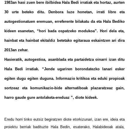
1983an hasi zuen bere ibilbidea Hala Bedi irratiak eta hortaz, aurten
30 urte beteko ditu. Denbora luze honetan, irrati libre eta
autogestionatuen eremuan, erreferente bilakatu da eta Hala Bediko
kideen esanetan, “hori bada ospatzeko modukoa”. Hori dela eta,
hainbat eta hainbat ekitaldiz betetako egitaraua eskaintzen ari dira
2013an zehar.
Hasieratik, autogestioa, asanblada eta partaidetza oinarri izan ditu
Hala Bedi irratiak. “Jende ugariren borondatezko lanari esker
egiten dugu egiten duguna. Informazio kritikoa eta eduki propioak
sortzeaz eta komunikazio-bide alternatiboak plazaratzeaz gain,
harro gaude gure antolaketa-ereduaz ”, diote kideek.
Eredu horri tinko eutsiz begiratzen diote etorkizunari, izan ere, ideia eta
proiektu berriak badituzte Hala Bedin, esaterako, Halabideoak atala,