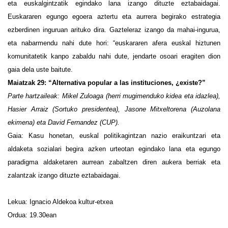
eta euskalgintzatik egindako lana izango dituzte eztabaidagai.
Euskararen egungo egoera aztertu eta aurrera begirako estrategia
ezberdinen inguruan arituko dira. Gazteleraz izango da mahai-ingurua,
eta nabarmendu nahi dute hori: “euskararen afera euskal hiztunen
komunitatetik kanpo zabaldu nahi dute, jendarte osoari eragiten dion
gaia dela uste baitute.
Maiatzak 29: “Alternativa popular a las instituciones, ¿existe?”
Parte hartzaileak: Mikel Zuloaga (herri mugimenduko kidea eta idazlea),
Hasier Arraiz (Sortuko presidentea), Jasone Mitxeltorena (Auzolana
ekimena) eta David Fernandez (CUP).
Gaia: Kasu honetan, euskal politikagintzan nazio eraikuntzari eta
aldaketa sozialari begira azken urteotan egindako lana eta egungo
paradigma aldaketaren aurrean zabaltzen diren aukera berriak eta
zalantzak izango dituzte eztabaidagai.
Lekua: Ignacio Aldekoa kultur-etxea
Ordua: 19.30ean