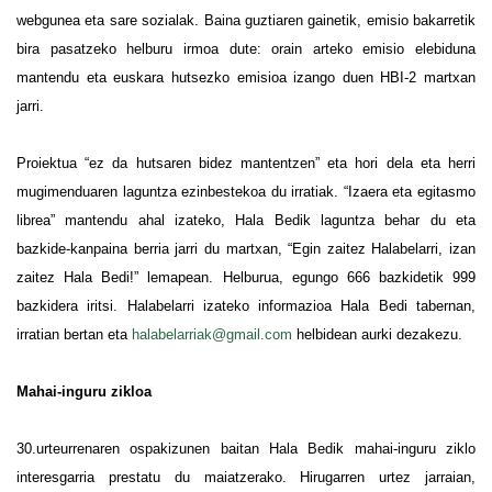
webgunea eta sare sozialak. Baina guztiaren gainetik, emisio bakarretik
bira pasatzeko helburu irmoa dute: orain arteko emisio elebiduna
mantendu eta euskara hutsezko emisioa izango duen HBI-2 martxan
jarri.
Proiektua “ez da hutsaren bidez mantentzen” eta hori dela eta herri
mugimenduaren laguntza ezinbestekoa du irratiak. “Izaera eta egitasmo
librea” mantendu ahal izateko, Hala Bedik laguntza behar du eta
bazkide-kanpaina berria jarri du martxan, “Egin zaitez Halabelarri, izan
zaitez Hala Bedi!”
lemapean. Helburua, egungo 666 bazkidetik 999
bazkidera iritsi. Halabelarri izateko informazioa Hala Bedi tabernan,
irratian bertan eta
halabelarriak@gmail.com
helbidean aurki dezakezu.
Mahai-inguru zikloa
30.urteurrenaren ospakizunen baitan Hala Bedik mahai-inguru ziklo
interesgarria prestatu du maiatzerako. Hirugarren urtez jarraian,