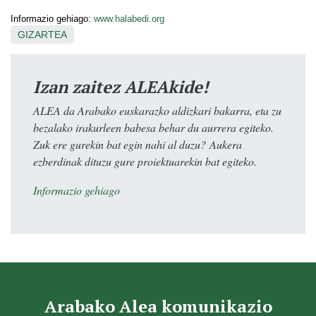
Informazio gehiago:
www.halabedi.org
GIZARTEA
Izan zaitez ALEAkide!
ALEA da Arabako euskarazko aldizkari bakarra, eta zu
bezalako irakurleen babesa behar du aurrera egiteko.
Zuk ere gurekin bat egin nahi al duzu? Aukera
ezberdinak dituzu gure proiektuarekin bat egiteko.
Informazio gehiago
Arabako Alea komunikazio