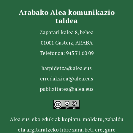
Arabako Alea komunikazio
taldea
Zapatari kalea 8, behea
01001 Gasteiz, ARABA
Telefonoa: 945 71 60 09
harpidetza@alea.eus
erredakzioa@alea.eus
publizitatea@alea.eus
Alea.eus-eko edukiak kopiatu, moldatu, zabaldu
eta argitaratzeko libre zara, beti ere, gure