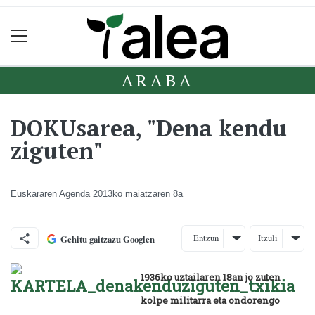
ARABA
DOKUsarea, "Dena kendu
ziguten"
Euskararen Agenda
2013ko maiatzaren 8a
Entzun
Itzuli
Gehitu gaitzazu Googlen
1936ko uztailaren 18an jo zuten
kolpe militarra eta ondorengo