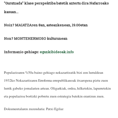
"Gurutzada" klase perspektiba batetik aztertu dira Nafarroako
kasuan...
Noiz? MAIATZAren 8an, asteazkenean, 19.00etan
Non? MONTEHERMOSO kulturunean
Informazio gehiago:
eguzkibideoak.info
Populazioaren %50a baino gehiago nekazaritzatik bizi zen lurraldean
1932ko Nekazaritzaren Erreforma errepublikanoak itxaropena piztu zuen
lurrik gabeko jornalarien artean. Oligarkiak, ordea, hilketekin, lapurretekin
eta populazioa bortizki pobretu zuen estrategia batekin erantzun zuen.
Dokumentalaren zuzendaria: Patxi Egilaz