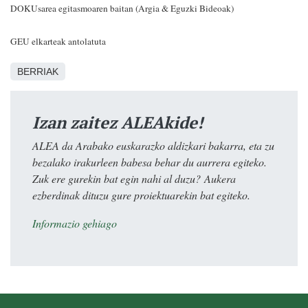
DOKUsarea egitasmoaren baitan (Argia & Eguzki Bideoak)
GEU elkarteak antolatuta
BERRIAK
Izan zaitez ALEAkide!
ALEA da Arabako euskarazko aldizkari bakarra, eta zu
bezalako irakurleen babesa behar du aurrera egiteko.
Zuk ere gurekin bat egin nahi al duzu? Aukera
ezberdinak dituzu gure proiektuarekin bat egiteko.
Informazio gehiago