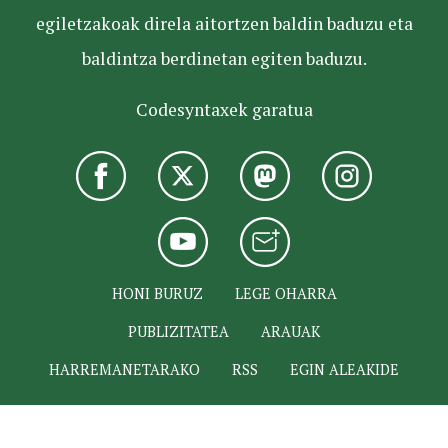
egiletzakoak direla aitortzen baldin baduzu eta
baldintza berdinetan egiten baduzu.
Codesyntaxek garatua
HONI BURUZ
LEGE OHARRA
PUBLIZITATEA
ARAUAK
HARREMANETARAKO
RSS
EGIN ALEAKIDE