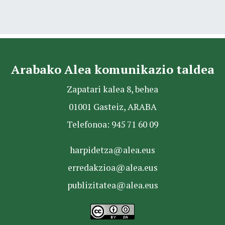
Arabako Alea komunikazio taldea
Zapatari kalea 8, behea
01001 Gasteiz, ARABA
Telefonoa: 945 71 60 09
harpidetza@alea.eus
erredakzioa@alea.eus
publizitatea@alea.eus