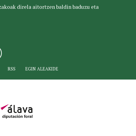
tzakoak direla aitortzen baldin baduzu eta
RSS
EGIN ALEAKIDE