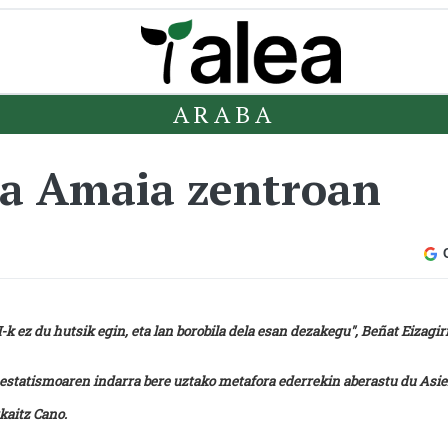
ARABA
lma Amaia zentroan
 ez du hutsik egin, eta lan borobila dela esan dezakegu", Beñat Eizagir
 estatismoaren indarra bere uztako metafora ederrekin aberastu du Asie
kaitz Cano.