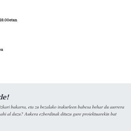
18.00etan
ea
de!
kari bakarra, eta zu bezalako irakurleen babesa behar du aurrera
nahi al duzu? Aukera ezberdinak dituzu gure proiektuarekin bat