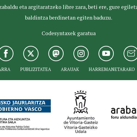
baldu eta argitaratzeko libre zara, beti ere, gure egile
baldintza berdinetan egiten baduzu.
Codesyntaxek garatua
ARRA
PUBLIZITATEA
ARAUAK
HARREMANETARAKO