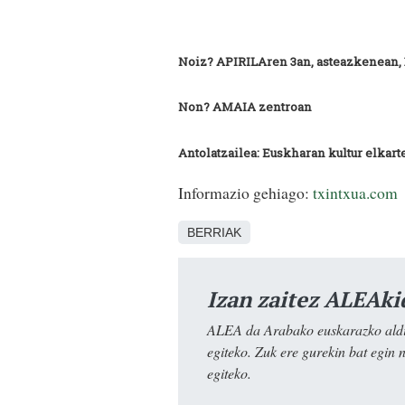
Noiz? APIRILAren 3an, asteazkenean, 
Non? AMAIA zentroan
Antolatzailea: Euskharan kultur elkart
Informazio gehiago:
txintxua.com
BERRIAK
Izan zaitez ALEAki
ALEA da Arabako euskarazko aldiz
egiteko. Zuk ere gurekin bat egin 
egiteko.