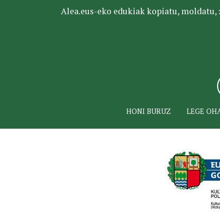
Alea.eus-eko edukiak kopiatu, moldatu, za
HONI BURUZ
LEGE OH