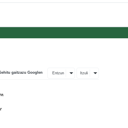
Gehitu gaitzazu Googlen
Entzun
Itzuli
re.
r