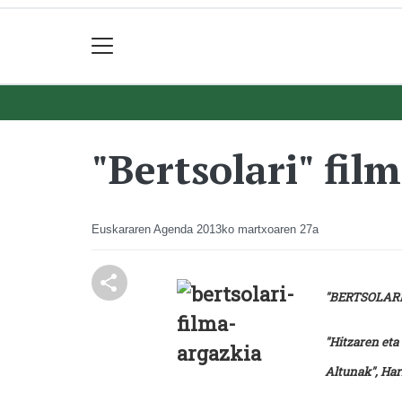
"Bertsolari" fi
Euskararen Agenda
2013ko martxoaren 27a
"BERTSOLARI-k
"Hitzaren eta
Altunak", Har