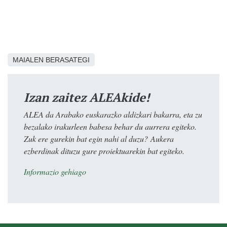
MAIALEN BERASATEGI
Izan zaitez ALEAkide!
ALEA da Arabako euskarazko aldizkari bakarra, eta zu
bezalako irakurleen babesa behar du aurrera egiteko.
Zuk ere gurekin bat egin nahi al duzu? Aukera
ezberdinak dituzu gure proiektuarekin bat egiteko.
Informazio gehiago