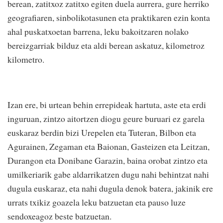
berean, zatitxoz zatitxo egiten duela aurrera, gure herriko
geografiaren, sinbolikotasunen eta praktikaren ezin konta
ahal puskatxoetan barrena, leku bakoitzaren nolako
bereizgarriak bilduz eta aldi berean askatuz, kilometroz
kilometro.
Izan ere, bi urtean behin errepideak hartuta, aste eta erdi
inguruan, zintzo aitortzen diogu geure buruari ez garela
euskaraz berdin bizi Urepelen eta Tuteran, Bilbon eta
Agurainen, Zegaman eta Baionan, Gasteizen eta Leitzan,
Durangon eta Donibane Garazin, baina orobat zintzo eta
umilkeriarik gabe aldarrikatzen dugu nahi behintzat nahi
dugula euskaraz, eta nahi dugula denok batera, jakinik ere
urrats txikiz goazela leku batzuetan eta pauso luze
sendoxeagoz beste batzuetan.