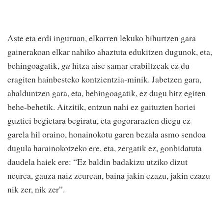
Aste eta erdi inguruan, elkarren lekuko bihurtzen gara
gainerakoan elkar nahiko ahaztuta edukitzen dugunok, eta,
behingoagatik,
gu
hitza aise samar erabiltzeak ez du
eragiten hainbesteko kontzientzia-minik. Jabetzen gara,
ahalduntzen gara, eta, behingoagatik, ez dugu hitz egiten
behe-behetik. Aitzitik, entzun nahi ez gaituzten horiei
guztiei begietara begiratu, eta gogorarazten diegu ez
garela hil oraino, honainokotu garen bezala asmo sendoa
dugula harainokotzeko ere, eta, zergatik ez, gonbidatuta
daudela haiek ere: “Ez baldin badakizu utziko dizut
neurea, gauza naiz zeurean, baina jakin ezazu, jakin ezazu
nik zer, nik zer”.