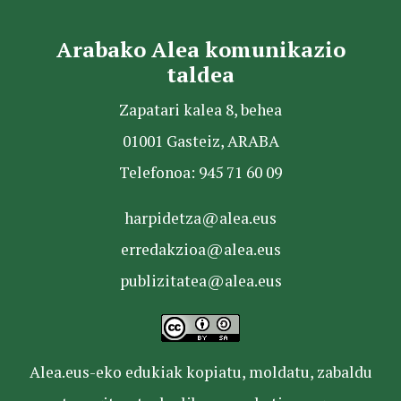
Arabako Alea komunikazio
taldea
Zapatari kalea 8, behea
01001 Gasteiz, ARABA
Telefonoa: 945 71 60 09
harpidetza@alea.eus
erredakzioa@alea.eus
publizitatea@alea.eus
Alea.eus-eko edukiak kopiatu, moldatu, zabaldu