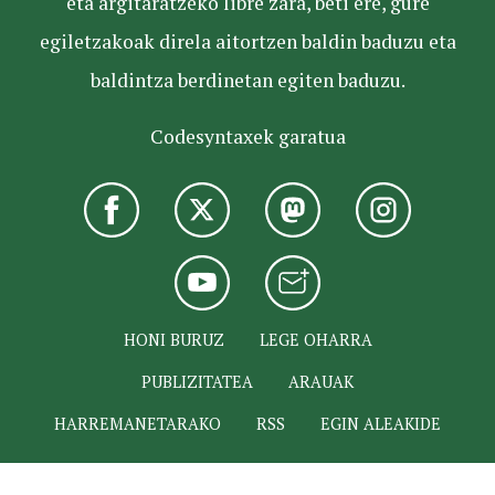
eta argitaratzeko libre zara, beti ere, gure
egiletzakoak direla aitortzen baldin baduzu eta
baldintza berdinetan egiten baduzu.
Codesyntaxek garatua
HONI BURUZ
LEGE OHARRA
PUBLIZITATEA
ARAUAK
HARREMANETARAKO
RSS
EGIN ALEAKIDE