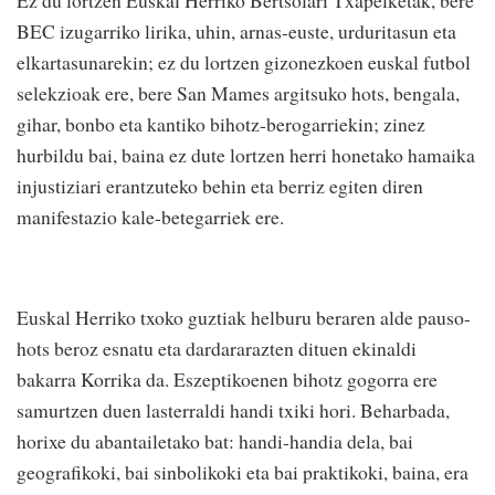
BEC izugarriko lirika, uhin, arnas-euste, urduritasun eta
elkartasunarekin; ez du lortzen gizonezkoen euskal futbol
selekzioak ere, bere San Mames argitsuko hots, bengala,
gihar, bonbo eta kantiko bihotz-berogarriekin; zinez
hurbildu bai, baina ez dute lortzen herri honetako hamaika
injustiziari erantzuteko behin eta berriz egiten diren
manifestazio kale-betegarriek ere.
Euskal Herriko txoko guztiak helburu beraren alde pauso-
hots beroz esnatu eta dardararazten dituen ekinaldi
bakarra Korrika da. Eszeptikoenen bihotz gogorra ere
samurtzen duen lasterraldi handi txiki hori. Beharbada,
horixe du abantailetako bat: handi-handia dela, bai
geografikoki, bai sinbolikoki eta bai praktikoki, baina, era