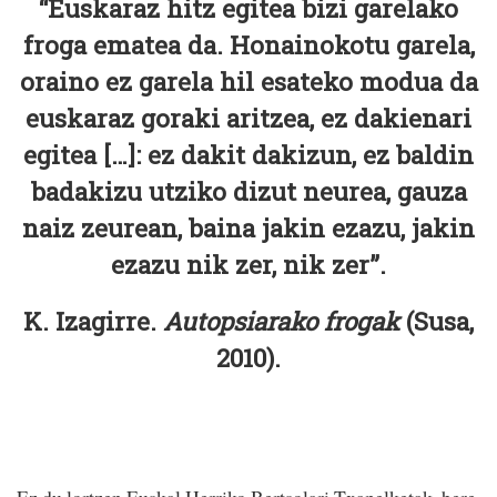
“Euskaraz hitz egitea bizi garelako
froga ematea da. Honainokotu garela,
oraino ez garela hil esateko modua da
euskaraz goraki aritzea, ez dakienari
egitea […]: ez dakit dakizun, ez baldin
badakizu utziko dizut neurea, gauza
naiz zeurean, baina jakin ezazu, jakin
ezazu nik zer, nik zer”.
K. Izagirre.
Autopsiarako frogak
(Susa,
2010).
Ez du lortzen Euskal Herriko Bertsolari Txapelketak, bere