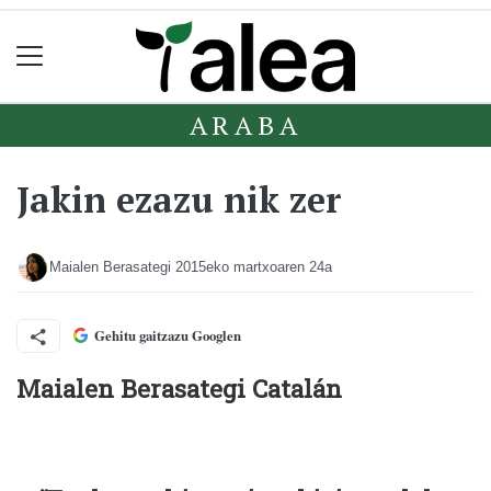
ARABA
Jakin ezazu nik zer
Maialen Berasategi
2015eko martxoaren 24a
Gehitu gaitzazu Googlen
Maialen Berasategi Catalán